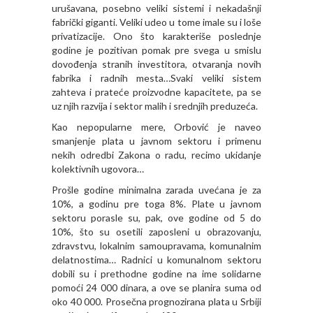
urušavana, posebno veliki sistemi i nekadašnji
fabrički giganti. Veliki udeo u tome imale su i loše
privatizacije. Ono što karakteriše poslednje
godine je pozitivan pomak pre svega u smislu
dovođenja stranih investitora, otvaranja novih
fabrika i radnih mesta…Svaki veliki sistem
zahteva i prateće proizvodne kapacitete, pa se
uz njih razvija i sektor malih i srednjih preduzeća.
Кao nepopularne mere, Orbović je naveo
smanjenje plata u javnom sektoru i primenu
nekih odredbi Zakona o radu, recimo ukidanje
kolektivnih ugovora…
Prošle godine minimalna zarada uvećana je za
10%, a godinu pre toga 8%. Plate u javnom
sektoru porasle su, pak, ove godine od 5 do
10%, što su osetili zaposleni u obrazovanju,
zdravstvu, lokalnim samoupravama, komunalnim
delatnostima… Radnici u komunalnom sektoru
dobili su i prethodne godine na ime solidarne
pomoći 24 000 dinara, a ove se planira suma od
oko 40 000. Prosečna prognozirana plata u Srbiji