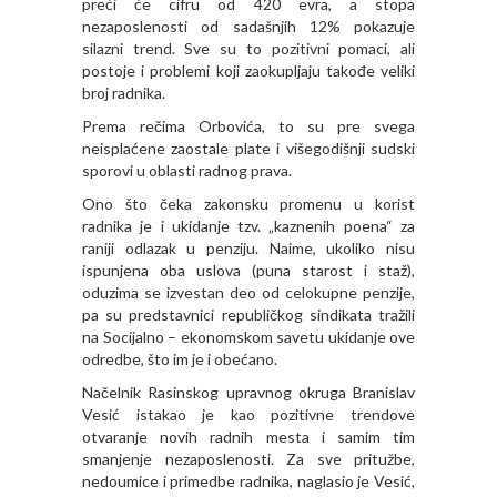
preći će cifru od 420 evra, a stopa
nezaposlenosti od sadašnjih 12% pokazuje
silazni trend. Sve su to pozitivni pomaci, ali
postoje i problemi koji zaokupljaju takođe veliki
broj radnika.
Prema rečima Orbovića, to su pre svega
neisplaćene zaostale plate i višegodišnji sudski
sporovi u oblasti radnog prava.
Ono što čeka zakonsku promenu u korist
radnika je i ukidanje tzv. „kaznenih poena“ za
raniji odlazak u penziju. Naime, ukoliko nisu
ispunjena oba uslova (puna starost i staž),
oduzima se izvestan deo od celokupne penzije,
pa su predstavnici republičkog sindikata tražili
na Socijalno – ekonomskom savetu ukidanje ove
odredbe, što im je i obećano.
Načelnik Rasinskog upravnog okruga Branislav
Vesić istakao je kao pozitivne trendove
otvaranje novih radnih mesta i samim tim
smanjenje nezaposlenosti. Za sve pritužbe,
nedoumice i primedbe radnika, naglasio je Vesić,