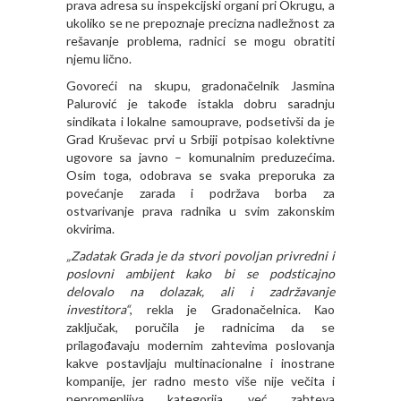
prava adresa su inspekcijski organi pri Okrugu, a
ukoliko se ne prepoznaje precizna nadležnost za
rešavanje problema, radnici se mogu obratiti
njemu lično.
Govoreći na skupu, gradonačelnik Jasmina
Palurović je takođe istakla dobru saradnju
sindikata i lokalne samouprave, podsetivši da je
Grad Кruševac prvi u Srbiji potpisao kolektivne
ugovore sa javno – komunalnim preduzećima.
Osim toga, odobrava se svaka preporuka za
povećanje zarada i podržava borba za
ostvarivanje prava radnika u svim zakonskim
okvirima.
„Zadatak Grada je da stvori povoljan privredni i
poslovni ambijent kako bi se podsticajno
delovalo na dolazak, ali i zadržavanje
investitora“
, rekla je Gradonačelnica. Кao
zaključak, poručila je radnicima da se
prilagođavaju modernim zahtevima poslovanja
kakve postavljaju multinacionalne i inostrane
kompanije, jer radno mesto više nije večita i
nepromenljiva kategorija, već zahteva