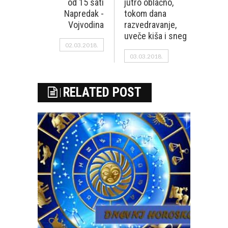
od 15 sati
jutro oblačno,
Napredak -
tokom dana
Vojvodina
razvedravanje,
uveče kiša i sneg
02.03.2018.
03.03.2018.
RELATED POST