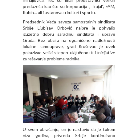
Mihajlovića, reč su imali predstavnici velikih
preduzeća kao što su korporacija „ Trajal“, FAM,
Rubin… ali i ustanova u kulturi i sportu.
Predsednik Veća saveza samostalnih sindikata
Srbije Ljubisav Orbović najpre je pohvalio
izuzetno dobru saradnju sindikata i uprave
Grada. Bez obzira na ograničene nadležnosti
lokalne samouprave, grad Кruševac je uvek
pokazivao veliki stepen uključenosti i inicijative
za rešavanje problema radnika.
U svom obraćanju, on je nastavio da je tokom
niza godina, privreda Srbije kontinuirano