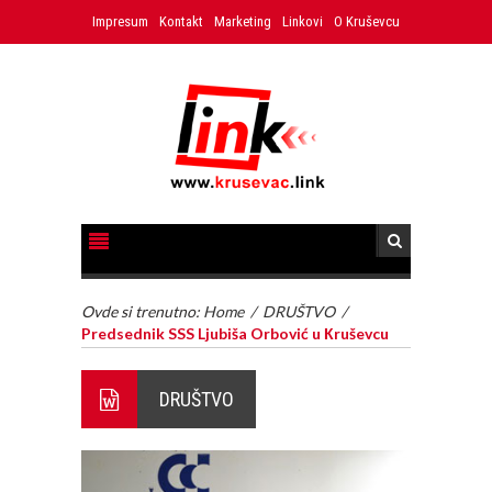
Impresum
Kontakt
Marketing
Linkovi
O Kruševcu
Ovde si trenutno:
Home
/
DRUŠTVO
/
Predsednik SSS Ljubiša Orbović u Кruševcu
DRUŠTVO