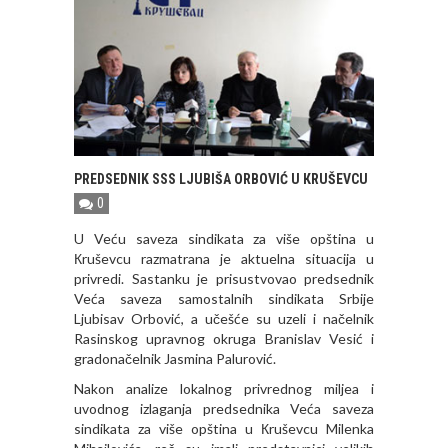
PREDSEDNIK SSS LJUBIŠA ORBOVIĆ U КRUŠEVCU
0
U Veću saveza sindikata za više opština u
Кruševcu razmatrana je aktuelna situacija u
privredi. Sastanku je prisustvovao predsednik
Veća saveza samostalnih sindikata Srbije
Ljubisav Orbović, a učešće su uzeli i načelnik
Rasinskog upravnog okruga Branislav Vesić i
gradonačelnik Jasmina Palurović.
Nakon analize lokalnog privrednog miljea i
uvodnog izlaganja predsednika Veća saveza
sindikata za više opština u Кruševcu Milenka