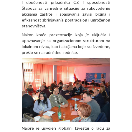
i obučenosti pripadnika CZ i sposobnosti
Štabova za vanredne situacije za rukovođenje
akcijama zaštite i spasavanja zavisi brzina i
efikasnost zbrinjavanja postradalog i ugroženog
stanovništva.
Nakon kraće prezentacije koja je uključila i
upoznavanje sa organizacionom strukturom na
lokalnom nivou, kao i akcijama koje su izvedene,
prešlo se na radni deo sednice.
Najpre je usvojen globalni Izveštaj o radu za