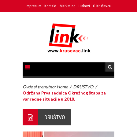
Impresum
Kontakt
Marketing
Linkovi
O Kruševcu
Ovde si trenutno:
Home
/
DRUŠTVO
/
Održana Prva sednica Okružnog štaba za
vanredne situacije u 2018.
DRUŠTVO