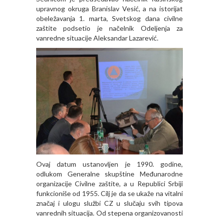
upravnog okruga Branislav Vesić, a na istorijat
obeležavanja 1. marta, Svetskog dana civilne
zaštite podsetio je načelnik Odeljenja za
vanredne situacije Aleksandar Lazarević.
Ovaj datum ustanovljen je 1990. godine,
odlukom Generalne skupštine Međunarodne
organizacije Civilne zaštite, a u Republici Srbiji
funkcioniše od 1955. Cilj je da se ukaže na vitalni
značaj i ulogu službi CZ u slučaju svih tipova
vanrednih situacija. Od stepena organizovanosti