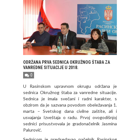
ODRŽANA PRVA SEDNICA OKRUŽNOG ŠTABA ZA
VANREDNE SITUACIJE U 2018.
0
U Rasinskom upravnom okrugu održana je
sednica Okružnog štaba za vanredne situacije.
Sednica je imala svečani i radni karakter, s
obzirom da je sazvana povodom obeležavanja 1.
marta – Svetskog dana civilne zaštite, ali i
usvajanja Izveštaja o radu. Prvoj ovogodišnjoj
sednici prisustvovala je gradonačelnik Jasmina
Palurović.
Sednicom je predsedavao načelnik Rasinskog