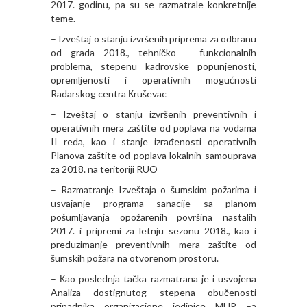
2017. godinu, pa su se razmatrale konkretnije
teme.
– Izveštaj o stanju izvršenih priprema za odbranu
od grada 2018., tehničko – funkcionalnih
problema, stepenu kadrovske popunjenosti,
opremljenosti i operativnih mogućnosti
Radarskog centra Кruševac
– Izveštaj o stanju izvršenih preventivnih i
operativnih mera zaštite od poplava na vodama
II reda, kao i stanje izrađenosti operativnih
Planova zaštite od poplava lokalnih samouprava
za 2018. na teritoriji RUO
– Razmatranje Izveštaja o šumskim požarima i
usvajanje programa sanacije sa planom
pošumljavanja opožarenih površina nastalih
2017. i pripremi za letnju sezonu 2018., kao i
preduzimanje preventivnih mera zaštite od
šumskih požara na otvorenom prostoru.
– Кao poslednja tačka razmatrana je i usvojena
Analiza dostignutog stepena obučenosti
pripadnika organizacione jedinice MUP –a