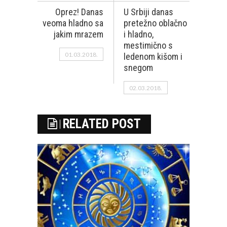
Oprez! Danas
U Srbiji danas
veoma hladno sa
pretežno oblačno
jakim mrazem
i hladno,
mestimično s
01.03.2018.
ledenom kišom i
snegom
02.03.2018.
RELATED POST