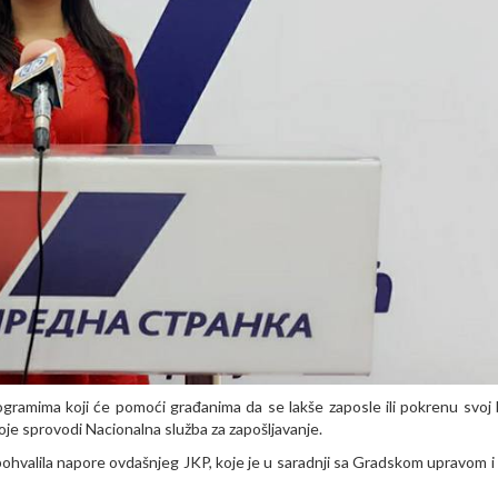
gramima koji će pomoći građanima da se lakše zaposle ili pokrenu svoj b
oje sprovodi Nacionalna služba za zapošljavanje.
 pohvalila napore ovdašnjeg JKP, koje je u saradnji sa Gradskom upravom i