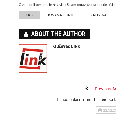
Ovom prilikom ona je najavila i Sajam obrazovanja koji će biti 
TAG
JOVANA DUNJIĆ
KRUŠEVAC
ABOUT THE AUTHOR
Kruševac LINK
Previous Ar
Danas oblačno, mestimično sa 
22.02.2