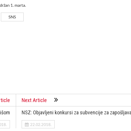
održan 1. marta.
SNS
ticle
Next Article
kišom
NSZ: Objavljeni konkursi za subvencije za zapošljav
018.
22.02.2018.