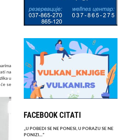
narima
ati na
zlika u
 će se
FACEBOOK CITATI
„U POBEDI SE NE PONESI, U PORAZU SE NE
PONIZI…
“