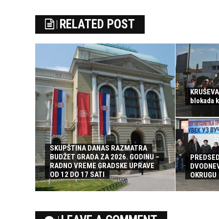
RELATED POST
KRUŠEVAC
blokada 
SKUPŠTINA DANAS RAZMATRA
BUDŽET GRADA ZA 2026. GODINU –
PREDSED
RADNO VREME GRADSKE UPRAVE
DVODNEV
OD 12 DO 17 SATI
OKRUGU