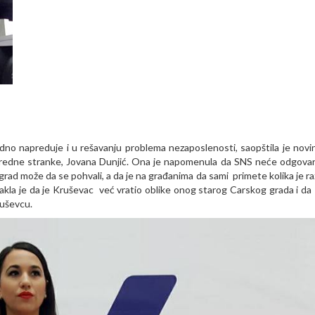
vidno napreduje i u rešavanju problema nezaposlenosti, saopštila je novi
predne stranke, Jovana Dunjić. Ona je napomenula da SNS neće odgovar
 grad može da se pohvali, a da je na građanima da sami primete kolika je ra
takla je da je Kruševac već vratio oblike onog starog Carskog grada i da
Kruševcu.