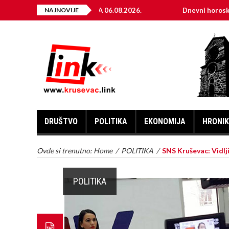
RIČNE ENERGIJE ZA 06.08.2026.
NAJNOVIJE
Dnevni horoskop za 6. av
DRUŠTVO
POLITIKA
EKONOMIJA
HRONI
Ovde si trenutno:
Home
/
POLITIKA
/
SNS Kruševac: Vidlji
POLITIKA