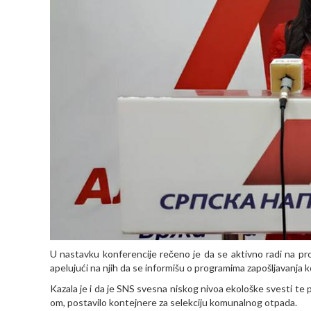
U nastavku konferencije rečeno je da se aktivno radi na pro
apelujući na njih da se informišu o programima zapošljavanja k
Kazala je i da je SNS svesna niskog nivoa ekološke svesti te
om, postavilo kontejnere za selekciju komunalnog otpada.