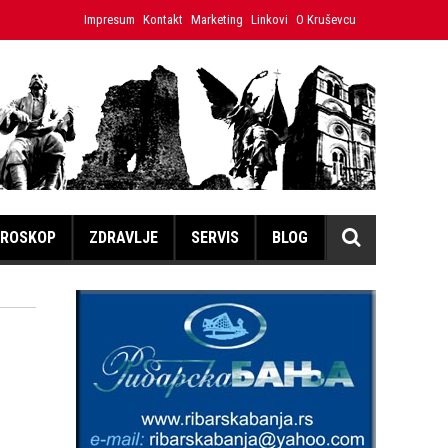
enica Hristina
Impresum
Kontakt
Japanski volonter u Ćićevcu umesto izložbe
Marketing
Linkovi
O Kruševcu
ROSKOP
ZDRAVLJE
SERVIS
BLOG