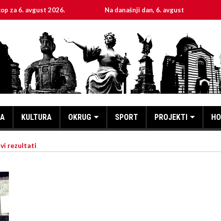
gust 2026.
Na današnji dan, 6. avgust
Sveta muč
KA
KULTURA
OKRUG
SPORT
PROJEKTI
HO
vi rezultati