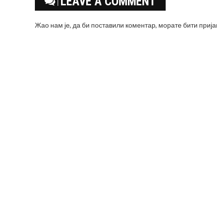
LEAVE A COMMENT
Жао нам је, да би поставили коментар, морате
бити приј