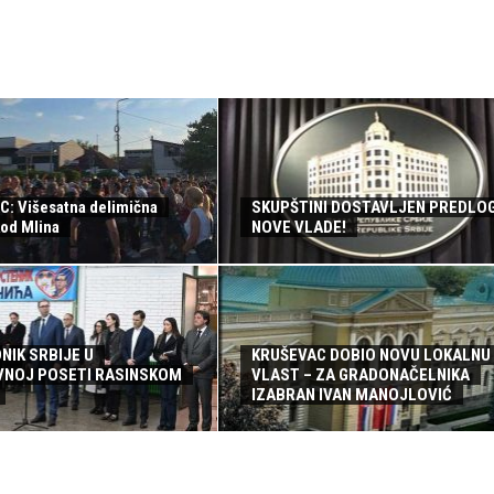
: Višesatna delimična
SKUPŠTINI DOSTAVLJEN PREDLO
kod Mlina
NOVE VLADE!
NIK SRBIJE U
KRUŠEVAC DOBIO NOVU LOKALNU
NOJ POSETI RASINSKOM
VLAST – ZA GRADONAČELNIKA
IZABRAN IVAN MANOJLOVIĆ