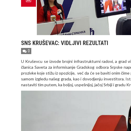
SNS KRUŠEVAC: VIDLJIVI REZULTATI
0
U Kruševcu se izvode brojni infrastrukturni radovi, a grad 
članica Saveta za informisanje Gradskog odbora Srpske na
prozivke koje stižu iz opozicije, već da će se baviti onim čime
samom izgledu našeg grada, kao i dovodjenju investitora. Is
nastaviti tim putem, ka boljoj, uspešnijoj, jačoj Srbiji i gradu 