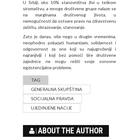
U Srbiji, oko 10% stanovništva živi u teškom
siromaštvu, a mnoge društvene grupe nalaze se
na marginama društvenog života, u
nemogućnosti da ostvare pravo na zdravstvenu
zaštitu, obrazovanje, stanovanje.
Zato je danas, više nego u drugim vremenima,
neophodno pokazati humanizam, solidarnost i
odgovornost za one koji su najugroženiji i
najranjiviji i koji bez pomoći šire društvene
zajednice ne mogu rešiti svoje osnovne
egzistencijalne probleme.
TAG
GENERALNA SKUPŠTINA
SOCIJALNA PRAVDA
UJEDINJENE NACIJE
ABOUT THE AUTHOR