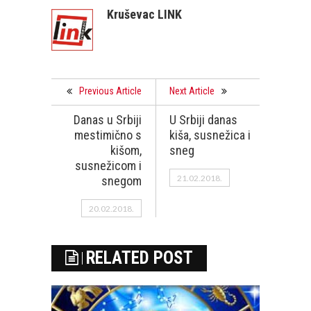
Kruševac LINK
Previous Article
Next Article
Danas u Srbiji
U Srbiji danas
mestimično s
kiša, susnežica i
kišom,
sneg
susnežicom i
21.02.2018.
snegom
20.02.2018.
RELATED POST