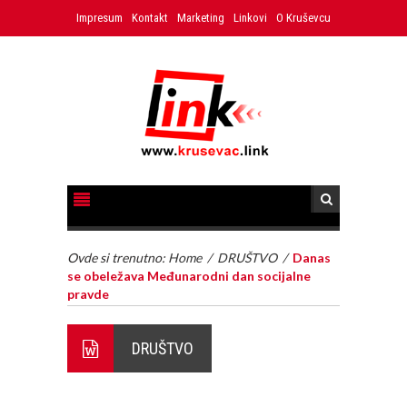
Impresum
Kontakt
Marketing
Linkovi
O Kruševcu
Ovde si trenutno:
Home
/
DRUŠTVO
/
Danas
se obeležava Međunarodni dan socijalne
pravde
DRUŠTVO