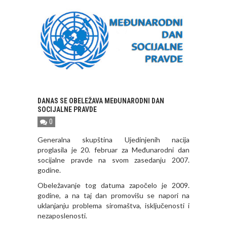
DANAS SE OBELEŽAVA MEĐUNARODNI DAN
SOCIJALNE PRAVDE
0
Generalna skupština Ujedinjenih nacija
proglasila je 20. februar za Međunarodni dan
socijalne pravde na svom zasedanju 2007.
godine.
Obeležavanje tog datuma započelo je 2009.
godine, a na taj dan promovišu se napori na
uklanjanju problema siromaštva, isključenosti i
nezaposlenosti.