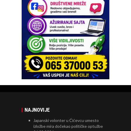
NAJNOVIJE
Japanski volonter u Ćićevcu umesto
izložbe mira dočekao političke optužbe