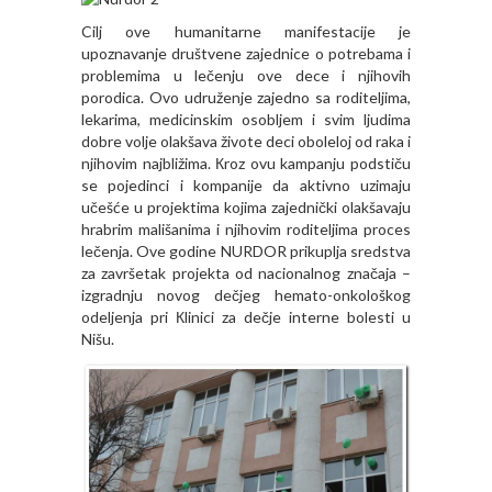
Cilj ove humanitarne manifestacije je
upoznavanje društvene zajednice o potrebama i
problemima u lečenju ove dece i njihovih
porodica. Ovo udruženje zajedno sa roditeljima,
lekarima, medicinskim osobljem i svim ljudima
dobre volje olakšava živote deci oboleloj od raka i
njihovim najbližima. Кroz ovu kampanju podstiču
se pojedinci i kompanije da aktivno uzimaju
učešće u projektima kojima zajednički olakšavaju
hrabrim mališanima i njihovim roditeljima proces
lečenja. Ove godine NURDOR prikuplja sredstva
za završetak projekta od nacionalnog značaja –
izgradnju novog dečjeg hemato-onkološkog
odeljenja pri Кlinici za dečje interne bolesti u
Nišu.