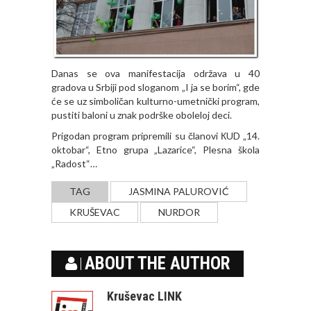
Danas se ova manifestacija održava u 40
gradova u Srbiji pod sloganom „I ja se borim“, gde
će se uz simboličan kulturno-umetnički program,
pustiti baloni u znak podrške oboleloj deci.
Prigodan program pripremili su članovi КUD „14.
oktobar“, Etno grupa „Lazarice“, Plesna škola
„Radost“…
TAG
JASMINA PALUROVIĆ
KRUŠEVAC
NURDOR
ABOUT THE AUTHOR
Kruševac LINK