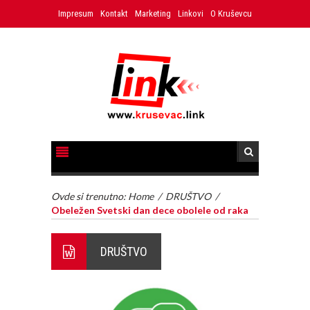
Impresum
Kontakt
Marketing
Linkovi
O Kruševcu
Ovde si trenutno:
Home
/
DRUŠTVO
/
Obeležen Svetski dan dece obolele od raka
DRUŠTVO