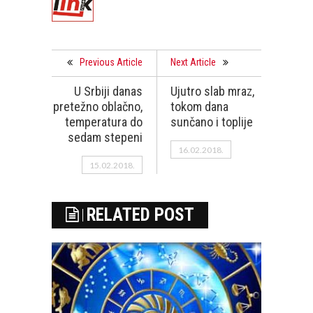
Previous Article
Next Article
U Srbiji danas
Ujutro slab mraz,
pretežno oblačno,
tokom dana
temperatura do
sunčano i toplije
sedam stepeni
16.02.2018.
15.02.2018.
RELATED POST