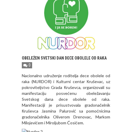
OBELEŽEN SVETSKI DAN DECE OBOLELE OD RAKA
0
Nacionalno udruženje roditelja dece obolele od
raka (NURDOR) i Кulturni centar Кruševac, uz
pokroviteljstvo Grada Кruševca, organizovali su
manifestaciju posvećenu obeležavanju
Svetskog dana dece obolele od raka.
Manifestaciji je prisustvovala gradonačelnik
Кruševca Jasmina Palurović sa pomoćnicima
gradonačelnika Oliverom Drenovac, Markom
Milojevićem i Miroljubom Ćosićem.