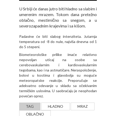
U Srbiji će danas jutro biti hladno sa slabim i
umerenim mrazem. Tokom dana pretežno
oblačno, mestimično sa snegom, a u
severozapadnim krajevima i sa kišom.
Padavine će biti slabog intenziteta. Jutarnja
temperatura od -8 do nule, najviša dnevna od 1
do 5 stepeni.
Biometeorološke prilike imaće relativno
nepovolјan uticaj na osobe sa
cerebovaskularnim i kardiovaskularnim
tegobama, kao i na astmatičare. Neraspoloženje,
bolovi u kostima i glavobolјa su moguće
meteoropatske reakcije. Preporučuje se
adekvatno odevanje u skladu sa očekivanim
termičkim uslovima. U saobraćaju je neophodan
povećan oprez.
TAG
HLADNO
MRAZ
OBLAČNO