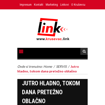
Impresum
Kontakt
Marketing
Linkovi
O Kruševcu
Ovde si trenutno:
Home
/
SERVIS
/
Jutro
hladno, tokom dana pretežno oblačno
JUTRO HLADNO, TOKOM
DANA PRETEŽNO
OBLAČNO