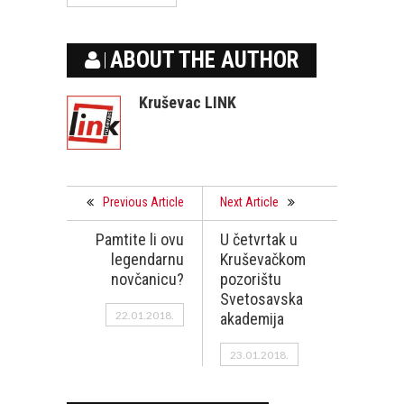
ABOUT THE AUTHOR
Kruševac LINK
Previous Article
Next Article
Pamtite li ovu
U četvrtak u
legendarnu
Kruševačkom
novčanicu?
pozorištu
Svetosavska
22.01.2018.
akademija
23.01.2018.