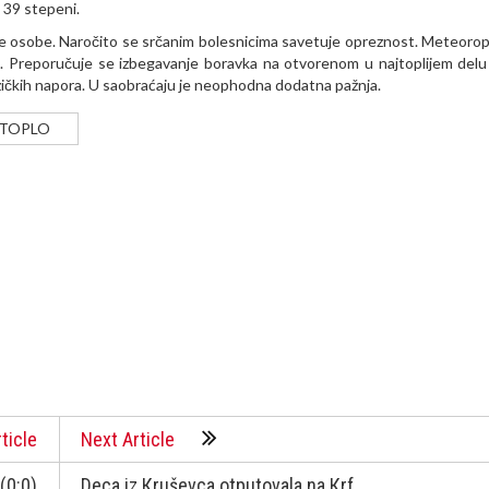
 39 stepeni.
ive osobe. Naročito se srčanim bolesnicima savetuje opreznost. Meteoro
јe. Preporučuje se izbegavanje boravka na otvorenom u najtoplijem delu
zičkih napora. U saobraćaju je neophodna dodatna pažnja.
TOPLO
ticle
Next Article
(0:0)
Deca iz Кruševca otputovala na Кrf