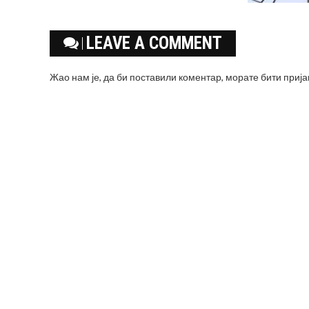
LEAVE A COMMENT
Жао нам је, да би поставили коментар, морате
бити приј