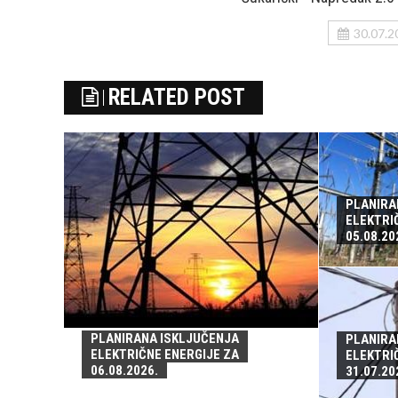
30.07.2
RELATED POST
PLANIRA
ELEKTRI
05.08.20
PLANIRANA ISKLJUČENJA
PLANIRA
ELEKTRIČNE ENERGIJE ZA
ELEKTRI
06.08.2026.
31.07.20