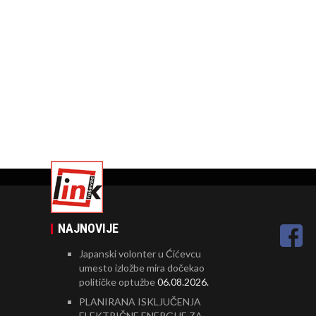
NAJNOVIJE
Japanski volonter u Ćićevcu
umesto izložbe mira dočekao
političke optužbe
06.08.2026.
PLANIRANA ISKLJUČENJA
ELEKTRIČNE ENERGIJE ZA