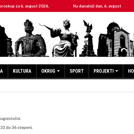
 6. avgust 2026.
Na današnji dan, 6. avgust
Sve
KA
KULTURA
OKRUG
SPORT
PROJEKTI
HO
jugoistočni.
 33 do 36 stepeni.