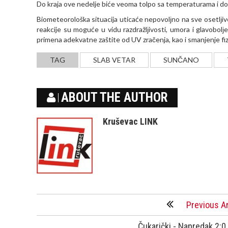
Do kraja ove nedelje biće veoma tolpo sa temperaturama i do
Biometeorološka situacija uticaće nepovolјno na sve osetlј
reakcije su moguće u vidu razdražlјivosti, umora i glavobol
primena adekvatne zaštite od UV zračenja, kao i smanjenje fi
TAG
SLAB VETAR
SUNČANO
ABOUT THE AUTHOR
Kruševac LINK
Previous Ar
Čukarički - Napredak 2:0 