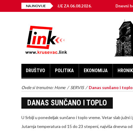
 ELEKTRIČNE ENERGIJE ZA 06.08.2026.
NAJNOVIJE
Dnevni horoskop za
DRUŠTVO
POLITIKA
EKONOMIJA
HRONI
Ovde si trenutno:
Home
/
SERVIS
/
Danas sunčano i toplo
DANAS SUNČANO I TOPLO
U Srbiji u ponedeljak sunčano i toplo vreme. Vetar slab južni i 
Jutarnja temperatura od 15 do 23 stepeni, najviša dnevna od