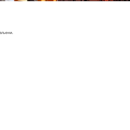
ављени
.