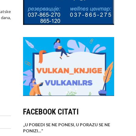
patske
 dana,
FACEBOOK CITATI
„U POBEDI SE NE PONESI, U PORAZU SE NE
PONIZI…
“