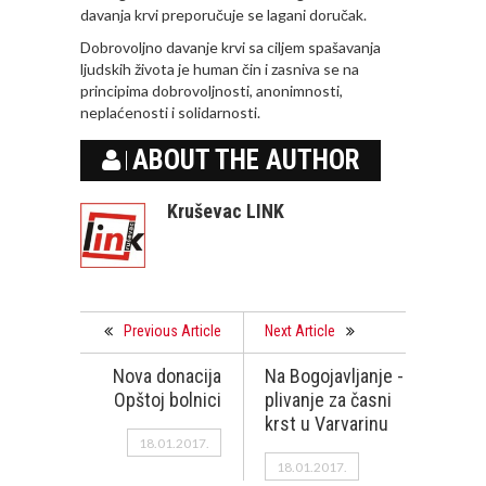
davanja krvi preporučuje se lagani doručak.
Dobrovoljno davanje krvi sa ciljem spašavanja
ljudskih života je human čin i zasniva se na
principima dobrovoljnosti, anonimnosti,
neplaćenosti i solidarnosti.
ABOUT THE AUTHOR
Kruševac LINK
Previous Article
Next Article
Nova donacija
Na Bogojavljanje -
Opštoj bolnici
plivanje za časni
krst u Varvarinu
18.01.2017.
18.01.2017.