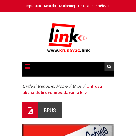
Impresum
Kontakt
Marketing
Linkovi
O Kruševcu
Ovde si trenutno:
Home
/
Brus
/
U Brusu
akcija dobrovoljnog davanja krvi
BRUS