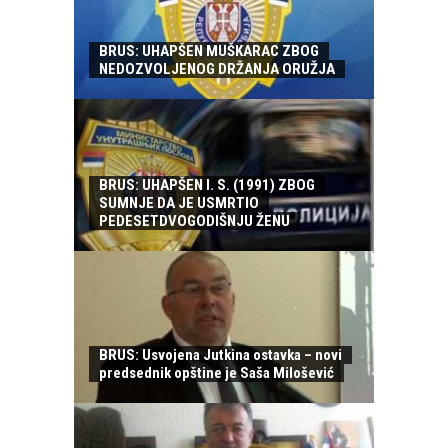
BRUS: UHAPŠEN MUŠKARAC ZBOG
NEDOZVOLJENOG DRŽANJA ORUŽJA
BRUS: UHAPŠEN I. S. (1991) ZBOG
SUMNJE DA JE USMRTIO
PEDESETDVOGODIŠNJU ŽENU
BRUS: Usvojena Jutkina ostavka – novi
predsednik opštine je Saša Milošević