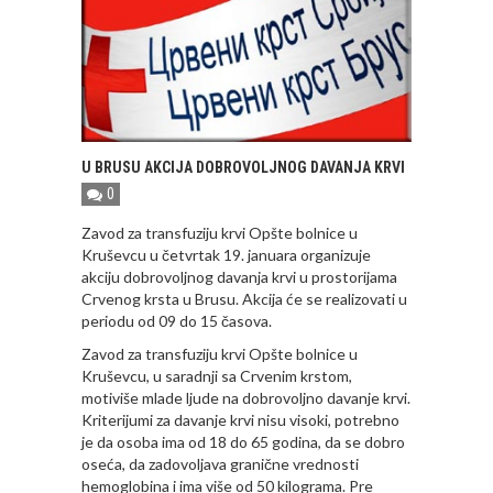
U BRUSU AKCIJA DOBROVOLJNOG DAVANJA KRVI
0
Zavod za transfuziju krvi Opšte bolnice u
Kruševcu u četvrtak 19. januara organizuje
akciju dobrovoljnog davanja krvi u prostorijama
Crvenog krsta u Brusu. Akcija će se realizovati u
periodu od 09 do 15 časova.
Zavod za transfuziju krvi Opšte bolnice u
Kruševcu, u saradnji sa Crvenim krstom,
motiviše mlade ljude na dobrovoljno davanje krvi.
Kriterijumi za davanje krvi nisu visoki, potrebno
je da osoba ima od 18 do 65 godina, da se dobro
oseća, da zadovoljava granične vrednosti
hemoglobina i ima više od 50 kilograma. Pre