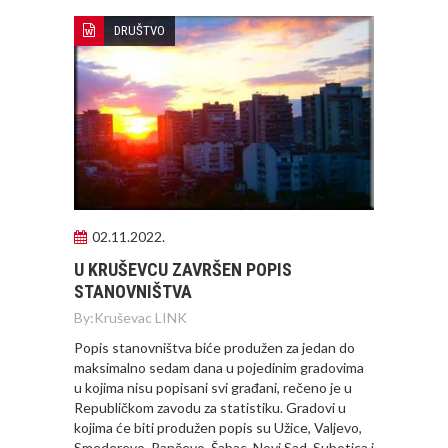
DRUŠTVO
02.11.2022.
U KRUŠEVCU ZAVRŠEN POPIS
STANOVNIŠTVA
By:
Kruševac LINK
Popis stanovništva biće produžen za jedan do
maksimalno sedam dana u pojedinim gradovima
u kojima nisu popisani svi građani, rečeno je u
Republičkom zavodu za statistiku. Gradovi u
kojima će biti produžen popis su Užice, Valjevo,
Smederevo, Pančevo, Šabac, Novi Sad, Subotica i