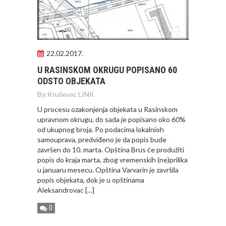
22.02.2017.
U RASINSKOM OKRUGU POPISANO 60
ODSTO OBJEKATA
By:
Kruševac LINK
U procesu ozakonjenja objekata u Rasinskom
upravnom okrugu, do sada je popisano oko 60%
od ukupnog broja. Po podacima lokalnioh
samouprava, predviđeno je da popis bude
završen do 10. marta. Opština Brus će produžiti
popis do kraja marta, zbog vremenskih (ne)prilika
u januaru mesecu. Opština Varvarin je završila
popis objekata, dok je u opštinama
Aleksandrovac […]
0