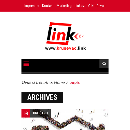
Impresum
Kontakt
Marketing
Linkovi
O Kruševcu
Ovde si trenutno:
Home
/
popis
ARCHIVES
DRUŠTVO