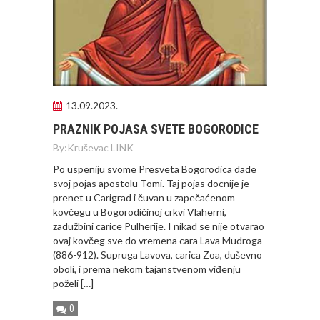
13.09.2023.
PRAZNIK POJASA SVETE BOGORODICE
By:
Kruševac LINK
Po uspeniju svome Presveta Bogorodica dade
svoj pojas apostolu Tomi. Taj pojas docnije je
prenet u Carigrad i čuvan u zapečaćenom
kovčegu u Bogorodičinoj crkvi Vlaherni,
zadužbini carice Pulherije. I nikad se nije otvarao
ovaj kovčeg sve do vremena cara Lava Mudroga
(886-912). Supruga Lavova, carica Zoa, duševno
oboli, i prema nekom tajanstvenom viđenju
poželi […]
0