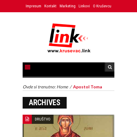
Impresum
Kontakt
Marketing
Linkovi
O Kruševcu
Ovde si trenutno:
Home
/
Apostol Toma
ARCHIVES
DRUŠTVO