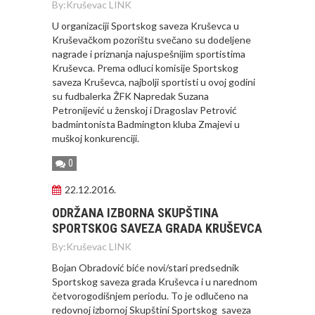
By:
Kruševac LINK
U organizaciji Sportskog saveza Kruševca u
Kruševačkom pozorištu svečano su dodeljene
nagrade i priznanja najuspešnijim sportistima
Kruševca. Prema odluci komisije Sportskog
saveza Kruševca, najbolji sportisti u ovoj godini
su fudbalerka ŽFK Napredak Suzana
Petronijević u ženskoj i Dragoslav Petrović
badmintonista Badmington kluba Zmajevi u
muškoj konkurenciji.
0
22.12.2016.
ODRŽANA IZBORNA SKUPŠTINA
SPORTSKOG SAVEZA GRADA KRUŠEVCA
By:
Kruševac LINK
Bojan Obradović biće novi/stari predsednik
Sportskog saveza grada Kruševca i u narednom
četvorogodišnjem periodu. To je odlučeno na
redovnoj izbornoj Skupštini Sportskog saveza