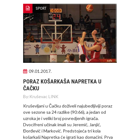
SPORT
09.01.2017.
PORAZ KOŠARKAŠA NAPRETKA U
ČAČKU
By:
Kruševac LINK
Kruševljani u Čačku doživeli najubedljiviji poraz
ove sezone sa 24 razlike (90:66), a jedan od
uzroka je i veliki broj povredjenih igrača.
Dvocifreni učinak imali su Jeremić, Janjić,
Đorđević i Marković. Predstojeća tri kola
košarkaši Napretka će igrati kao domaćini. Prva