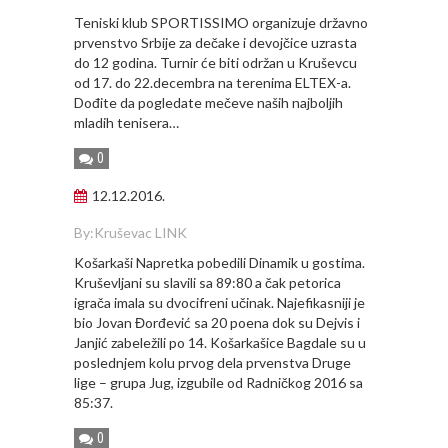
Teniski klub SPORTISSIMO organizuje državno
prvenstvo Srbije za dečake i devojčice uzrasta
do 12 godina. Turnir će biti održan u Kruševcu
od 17. do 22.decembra na terenima ELTEX-a.
Dođite da pogledate mečeve naših najboljih
mladih tenisera…
0
12.12.2016.
By:
Kruševac LINK
Košarkaši Napretka pobedili Dinamik u gostima.
Kruševljani su slavili sa 89:80 a čak petorica
igrača imala su dvocifreni učinak. Najefikasniji je
bio Jovan Đorđević sa 20 poena dok su Dejvis i
Janjić zabeležili po 14. Košarkašice Bagdale su u
poslednjem kolu prvog dela prvenstva Druge
lige – grupa Jug, izgubile od Radničkog 2016 sa
85:37.
0