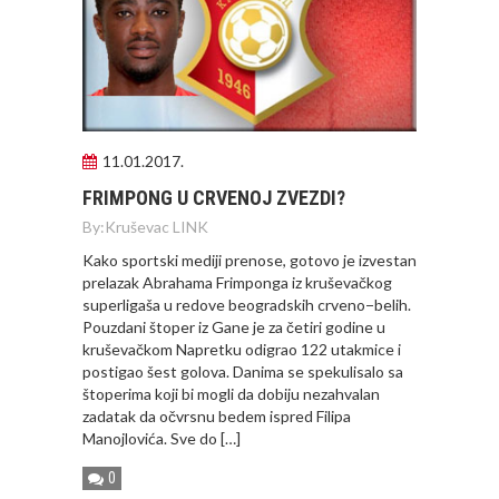
11.01.2017.
FRIMPONG U CRVENOJ ZVEZDI?
By:
Kruševac LINK
Kako sportski mediji prenose, gotovo je izvestan
prelazak Abrahama Frimponga iz kruševačkog
superligaša u redove beogradskih crveno−belih.
Pouzdani štoper iz Gane je za četiri godine u
kruševačkom Napretku odigrao 122 utakmice i
postigao šest golova. Danima se spekulisalo sa
štoperima koji bi mogli da dobiju nezahvalan
zadatak da očvrsnu bedem ispred Filipa
Manojlovića. Sve do […]
0