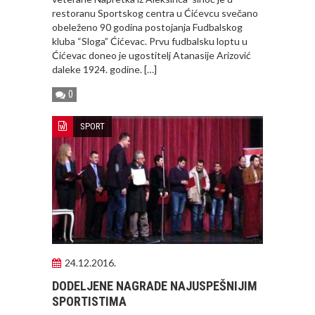
restoranu Sportskog centra u Ćićevcu svečano
obeleženo 90 godina postojanja Fudbalskog
kluba “Sloga” Ćićevac. Prvu fudbalsku loptu u
Ćićevac doneo je ugostitelj Atanasije Arizović
daleke 1924. godine. […]
0
SPORT
24.12.2016.
DODELJENE NAGRADE NAJUSPEŠNIJIM
SPORTISTIMA