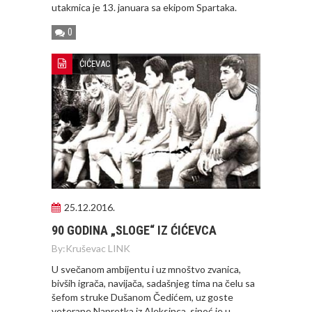
utakmica je 13. januara sa ekipom Spartaka.
0
ĆIĆEVAC
25.12.2016.
90 GODINA „SLOGE“ IZ ĆIĆEVCA
By:
Kruševac LINK
U svečanom ambijentu i uz mnoštvo zvanica,
bivših igrača, navijača, sadašnjeg tima na čelu sa
šefom struke Dušanom Čedićem, uz goste
veterane Napretka iz Aleksinca sinoć je u