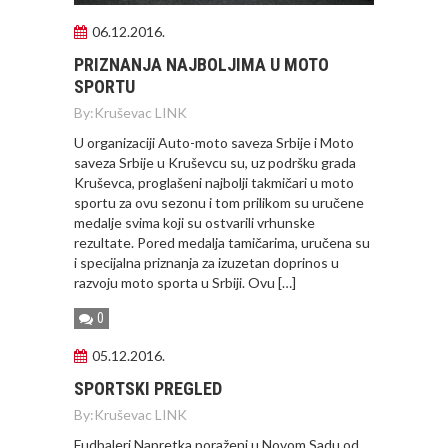
06.12.2016.
PRIZNANJA NAJBOLJIMA U MOTO
SPORTU
By:
Kruševac LINK
U organizaciji Auto-moto saveza Srbije i Moto
saveza Srbije u Kruševcu su, uz podršku grada
Kruševca, proglašeni najbolji takmičari u moto
sportu za ovu sezonu i tom prilikom su uručene
medalje svima koji su ostvarili vrhunske
rezultate. Pored medalja tamičarima, uručena su
i specijalna priznanja za izuzetan doprinos u
razvoju moto sporta u Srbiji. Ovu […]
0
05.12.2016.
SPORTSKI PREGLED
By:
Kruševac LINK
Fudbaleri Napretka poraženi u Novom Sadu od