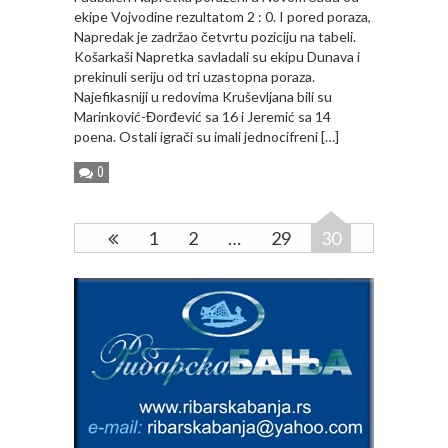
ekipe Vojvodine rezultatom 2 : 0. I pored poraza,
Napredak je zadržao četvrtu poziciju na tabeli.
Košarkaši Napretka savladali su ekipu Dunava i
prekinuli seriju od tri uzastopna poraza.
Najefikasniji u redovima Kruševljana bili su
Marinković-Đorđević sa 16 i Jeremić sa 14
poena. Ostali igrači su imali jednocifreni […]
0
1
2
…
29
30