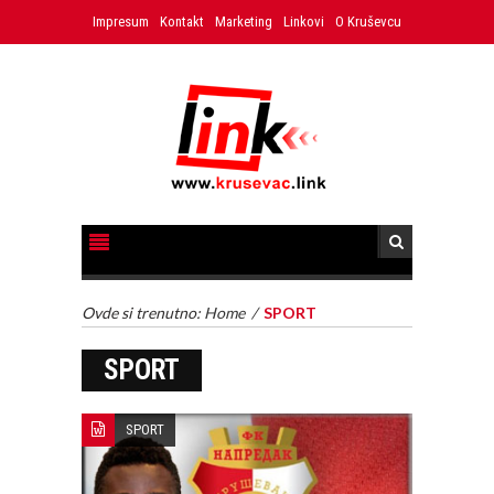
Impresum
Kontakt
Marketing
Linkovi
O Kruševcu
Ovde si trenutno:
Home
/
SPORT
SPORT
SPORT