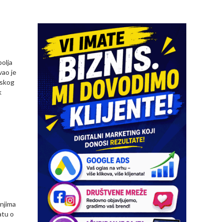
bolja
vao je
nskog
k
 njima
atu o