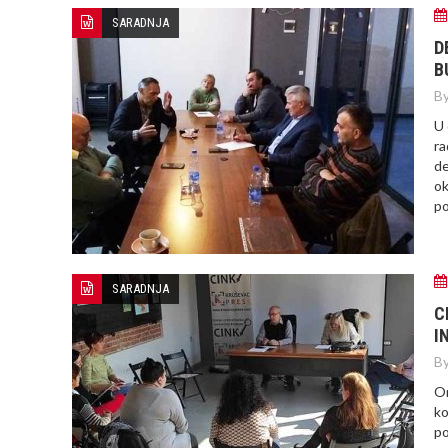
SARADNJA
D
B
By
U 
ra
de
ok
po
SARADNJA
C
I
By
Or
ko
po