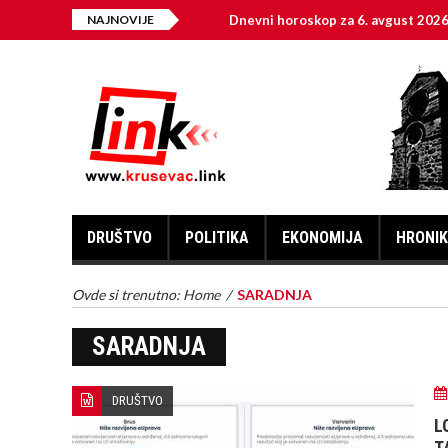
NAJNOVIJE
Dnevni horoskop za 6. avgust 2026.
N
DRUŠTVO
POLITIKA
EKONOMIJA
HRONI
Ovde si trenutno:
Home
/
SARADNJA
SARADNJA
DRUŠTVO
L
T