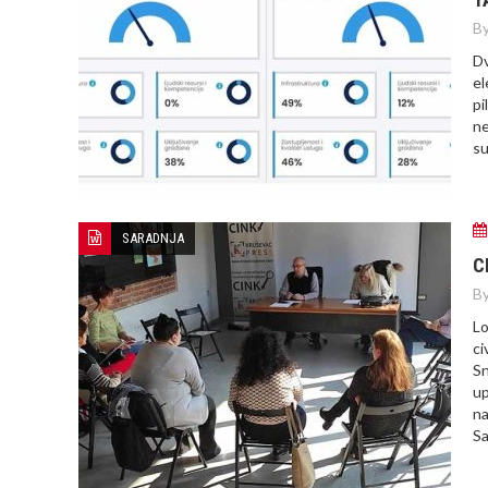
By
Dv
el
pi
ne
su
SARADNJA
C
By
Lo
ci
Sn
up
na
Sa