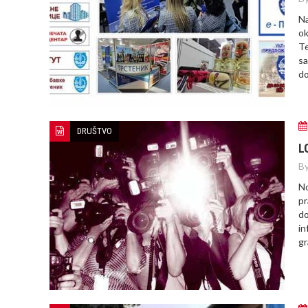
Na
ok
Te
sa
do
DRUŠTVO
L
By
No
pr
do
in
gr