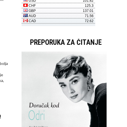
PREPORUKA ZA ČITANJE
bolja
je
ka,
!