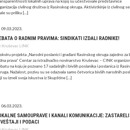
ansparentnosti lokalnih uprava na kojoj su učestvovale predstavnice
ganizacija civilnog društva iz Rasinskog okruga. Aktivistkinje iz civilnog s
ale su priliku […]
09.03.2023.
EBATA O RADNIM PRAVIMA: SINDIKATI IZDALI RADNIKE!
:
Kruševac LINK
okviru projekta „Narodni poslanici i građani Rasinskog okruga zajedno za 
dna prava“ Centar za istraživačko novinarstvo Kruševac – CINK organizo
batu na koju je pozvano 17 sadašnjih i bivših poslanika i poslanica iz Rasi
ruga. Nažalost, pozivu su se odazvala samo četvorica bivših narodnih pos
ji su izneli svoja iskustva iz Skupštine […]
06.03.2023.
OKALNE SAMOUPRAVE I KANALI KOMUNIKACIJE: ZASTARELI
ZVEŠTAJI I PODACI
:
Kruševac LINK