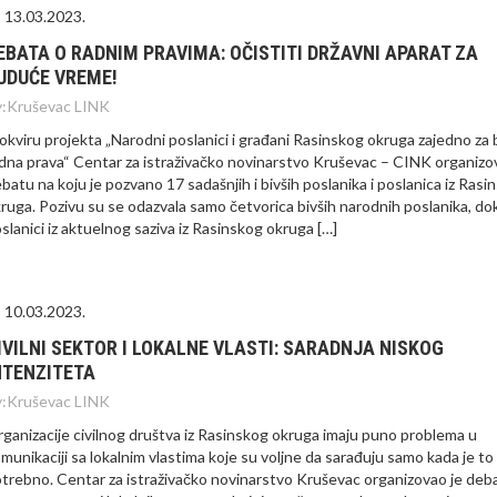
13.03.2023.
EBATA O RADNIM PRAVIMA: OČISTITI DRŽAVNI APARAT ZA
UDUĆE VREME!
:
Kruševac LINK
okviru projekta „Narodni poslanici i građani Rasinskog okruga zajedno za 
dna prava“ Centar za istraživačko novinarstvo Kruševac – CINK organizo
batu na koju je pozvano 17 sadašnjih i bivših poslanika i poslanica iz Rasi
ruga. Pozivu su se odazvala samo četvorica bivših narodnih poslanika, do
slanici iz aktuelnog saziva iz Rasinskog okruga […]
10.03.2023.
IVILNI SEKTOR I LOKALNE VLASTI: SARADNJA NISKOG
NTENZITETA
:
Kruševac LINK
ganizacije civilnog društva iz Rasinskog okruga imaju puno problema u
munikaciji sa lokalnim vlastima koje su voljne da sarađuju samo kada je to
trebno. Centar za istraživačko novinarstvo Kruševac organizovao je deb