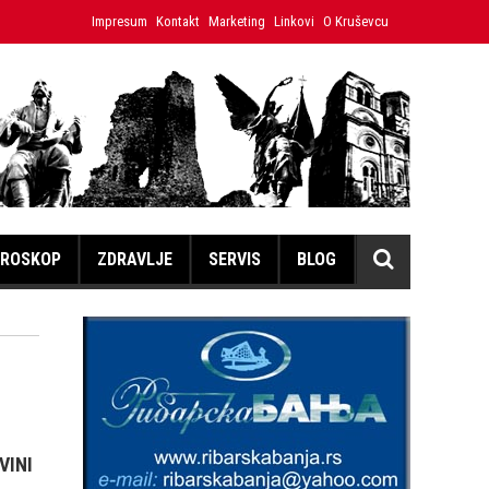
Japanski volonter u Ćićevcu umesto izložbe mira dočekao političke 
Impresum
Kontakt
Marketing
Linkovi
O Kruševcu
ROSKOP
ZDRAVLJE
SERVIS
BLOG
VINI