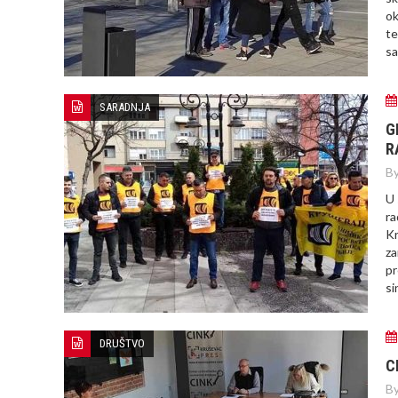
ok
te
sa
SARADNJA
G
R
By
U 
ra
Kr
za
pr
si
DRUŠTVO
C
By