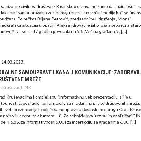
ganizacije civilnog društva iz Rasinskog okruga ne samo da imaju lošu sa
 lokalnim samoupravama već nemaju ni pristup većini medija koji se finans
 budžeta. Po rečima Biljane Petrović, predsednice Udruženja „Miona“,
mografska situacija u opštini Aleksandrovac je jako loša a prosečna star
anovništva se sa 47 godina povećala na 53. „Većina građana je, […]
14.03.2023.
OKALNE SAMOUPRAVE I KANALI KOMUNIKACIJE: ZABORAVIL
RUŠTVENE MREŽE
:
Kruševac LINK
ad Kruševac ima kompleksnu i informativnu veb prezentaciju, ali je u
tpunosti zapostavio komunikaciju sa građanima preko društvenih mreža
ih veb prezentacija lokalnih samouprava u Rasinskom okrugu Grad Kruš
a najbolju ocenu za ažurnost – 8. Za tehnički kvalitet su im analitičari CI
delili 6,85, za informativnost 5,00 i za interakciju sa građanima 6,00. […]