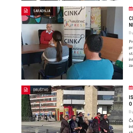
SARADNJA
C
N
By
Pr
pr
st
in
za
DRUŠTVO
I
O
By
Če
in
sk