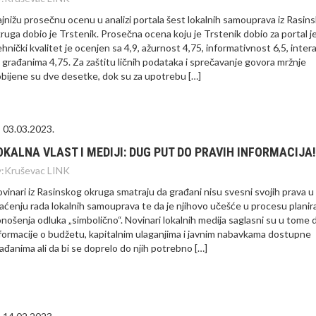
jnižu prosečnu ocenu u analizi portala šest lokalnih samouprava iz Rasin
ruga dobio je Trstenik. Prosečna ocena koju je Trstenik dobio za portal je
hnički kvalitet je ocenjen sa 4,9, ažurnost 4,75, informativnost 6,5, intera
 građanima 4,75. Za zaštitu ličnih podataka i sprečavanje govora mržnje
bijene su dve desetke, dok su za upotrebu […]
03.03.2023.
OKALNA VLAST I MEDIJI: DUG PUT DO PRAVIH INFORMACIJA!
:
Kruševac LINK
vinari iz Rasinskog okruga smatraju da građani nisu svesni svojih prava u
aćenju rada lokalnih samouprava te da je njihovo učešće u procesu planira
nošenja odluka „simbolično“. Novinari lokalnih medija saglasni su u tome 
formacije o budžetu, kapitalnim ulaganjima i javnim nabavkama dostupne
ađanima ali da bi se doprelo do njih potrebno […]