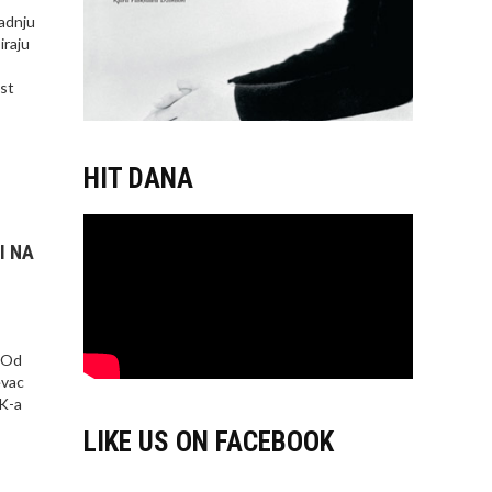
radnju
iraju
ost
HIT DANA
I NA
. Od
evac
NK-a
LIKE US ON FACEBOOK