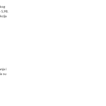
skog
 5,98.
kcija
nja i
da su