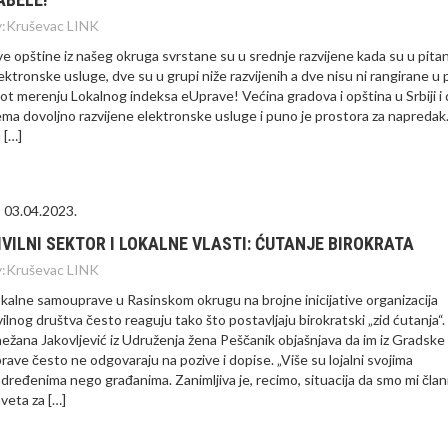
:
Kruševac LINK
e opštine iz našeg okruga svrstane su u srednje razvijene kada su u pita
ektronske usluge, dve su u grupi niže razvijenih a dve nisu ni rangirane u
lot merenju Lokalnog indeksa eUprave! Većina gradova i opština u Srbiji i 
ma dovoljno razvijene elektronske usluge i puno je prostora za napredak
 […]
03.04.2023.
IVILNI SEKTOR I LOKALNE VLASTI: ĆUTANJE BIROKRATA
:
Kruševac LINK
kalne samouprave u Rasinskom okrugu na brojne inicijative organizacija
vilnog društva često reaguju tako što postavljaju birokratski „zid ćutanja“.
ežana Jakovljević iz Udruženja žena Peščanik objašnjava da im iz Gradske
rave često ne odgovaraju na pozive i dopise. „Više su lojalni svojima
dređenima nego građanima. Zanimljiva je, recimo, situacija da smo mi član
veta za […]