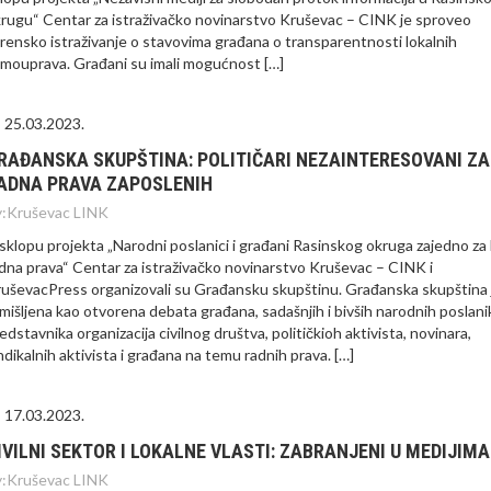
rugu“ Centar za istraživačko novinarstvo Kruševac – CINK je sproveo
rensko istraživanje o stavovima građana o transparentnosti lokalnih
mouprava. Građani su imali mogućnost […]
25.03.2023.
RAĐANSKA SKUPŠTINA: POLITIČARI NEZAINTERESOVANI ZA
ADNA PRAVA ZAPOSLENIH
:
Kruševac LINK
sklopu projekta „Narodni poslanici i građani Rasinskog okruga zajedno za 
dna prava“ Centar za istraživačko novinarstvo Kruševac – CINK i
uševacPress organizovali su Građansku skupštinu. Građanska skupština 
mišljena kao otvorena debata građana, sadašnjih i bivših narodnih poslani
edstavnika organizacija civilnog društva, političkioh aktivista, novinara,
ndikalnih aktivista i građana na temu radnih prava. […]
17.03.2023.
IVILNI SEKTOR I LOKALNE VLASTI: ZABRANJENI U MEDIJIMA
:
Kruševac LINK