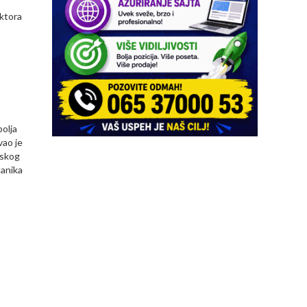
ektora
bolja
vao je
nskog
lanika