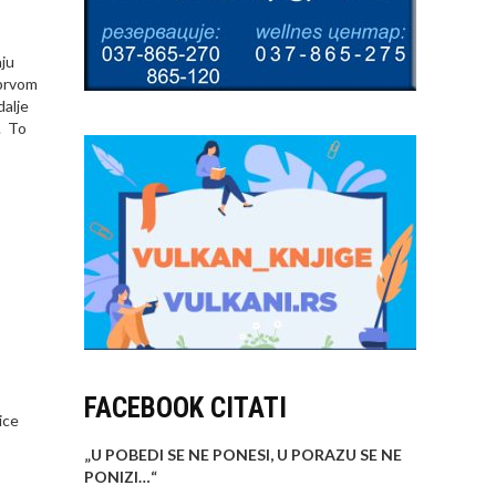
nju
 prvom
dalje
. To
FACEBOOK CITATI
ice
„U POBEDI SE NE PONESI, U PORAZU SE NE
PONIZI…
“