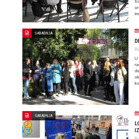
tr
or
im
SARADNJA
D
By
U 
ra
de
ok
ko
SARADNJA
L
I
By