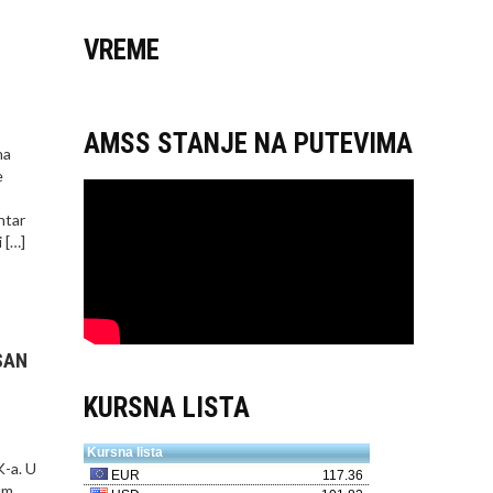
VREME
AMSS STANJE NA PUTEVIMA
na
e
ntar
 […]
SAN
KURSNA LISTA
K-a. U
om