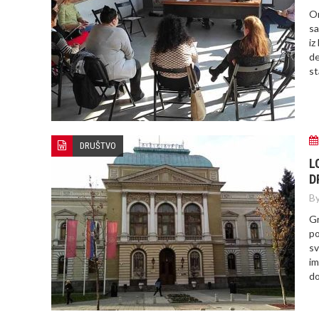
Or
sa
iz
de
st
DRUŠTVO
L
D
By
Gr
po
sv
im
do