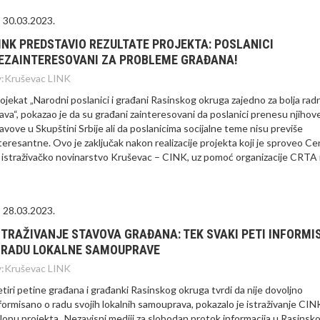
30.03.2023.
INK PREDSTAVIO REZULTATE PROJEKTA: POSLANICI
EZAINTERESOVANI ZA PROBLEME GRAĐANA!
:
Kruševac LINK
ojekat „Narodni poslanici i građani Rasinskog okruga zajedno za bolja rad
ava“, pokazao je da su građani zainteresovani da poslanici prenesu njihov
avove u Skupštini Srbije ali da poslanicima socijalne teme nisu previše
teresantne. Ovo je zaključak nakon realizacije projekta koji je sproveo Ce
 istraživačko novinarstvo Kruševac – CINK, uz pomoć organizacije CRTA i
28.03.2023.
STRAŽIVANJE STAVOVA GRAĐANA: TEK SVAKI PETI INFORMI
 RADU LOKALNE SAMOUPRAVE
:
Kruševac LINK
tiri petine građana i građanki Rasinskog okruga tvrdi da nije dovoljno
formisano o radu svojih lokalnih samouprava, pokazalo je istraživanje CIN
lopu projekta „Nezavisni mediji za slobodan protok informacija u Rasinsk