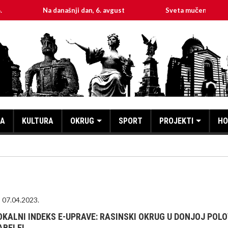
a današnji dan, 6. avgust
Sveta mučenica Hristina
KA
KULTURA
OKRUG
SPORT
PROJEKTI
HO
07.04.2023.
OKALNI INDEKS E-UPRAVE: RASINSKI OKRUG U DONJOJ POLO
ABELE!