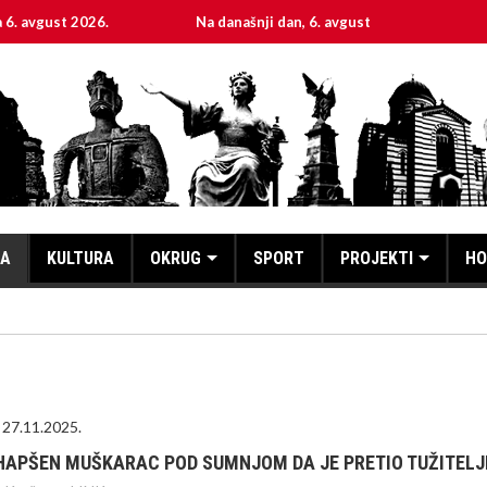
.
Na današnji dan, 6. avgust
Sveta mučenica Hri
KA
KULTURA
OKRUG
SPORT
PROJEKTI
HO
27.11.2025.
HAPŠEN MUŠKARAC POD SUMNJOM DA JE PRETIO TUŽITELJ