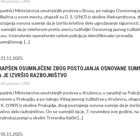
:
Kruševac LINK
ipadnici Ministarstva unutrašnjih poslova u Brusu, po nalogu Osnovnog 
žilaštva u ovom mestu, uhapsili su D. S. (1967) iz okoline Aleksandrovca, 
stojanja osnova sumnje da je izvršio krivično delo ugrožavanje sigurnosti
 sumnjiči da je telefonom pretio smrću tužiteljki Osnovnog javnog tužilaš
usu. Intenzivnim operativnim radom policija je identifikovala i pronašla
umnjičenog. […]
21.11.2025.
HAPŠEN OSUMNJIČENI ZBOG POSTOJANJA OSNOVANE SUM
A JE IZVRŠIO RAZBOJNIŠTVO
:
Kruševac LINK
ipadnici Ministarstva unutrašnjih poslova u Kruševcu, u saradnji sa Polici
ravom u Prokuplju, a po nalogu Višeg javnog tužilaštva u Kruševcu, uhapsi
 K. (1989) iz okoline Prokuplja, zbog postojanja osnova sumnje da je izvrši
ivično delo razbojništvo. On se sumnjiči da je, 7. novembra ove godine, na
nzinskoj pumpi u okolini Trstenika fizički […]
05.11.2025.