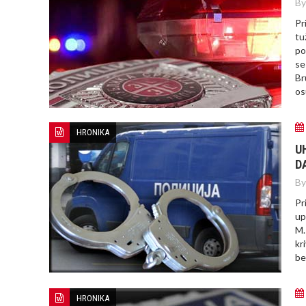
By
Pr
tu
po
se
Br
os
HRONIKA
U
D
By
Pr
up
M.
kr
be
HRONIKA