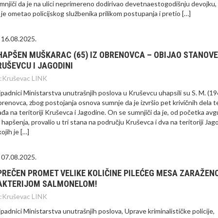
mnjiči da je na ulici neprimereno dodirivao devetnaestogodišnju devojku, 
 je ometao policijskog službenika prilikom postupanja i pretio […]
16.08.2025.
HAPŠEN MUŠKARAC (65) IZ OBRENOVCA – OBIJAO STANOVE
RUŠEVCU I JAGODINI
:
Kruševac LINK
ipadnici Ministarstva unutrašnjih poslova u Kruševcu uhapsili su S. M. (196
renovca, zbog postojanja osnova sumnje da je izvršio pet krivičnih dela t
ađa na teritoriji Kruševca i Jagodine. On se sumnjiči da je, od početka av
 hapšenja, provalio u tri stana na području Kruševca i dva na teritoriji Jag
kojih je […]
07.08.2025.
PREČEN PROMET VELIKE KOLIČINE PILEĆEG MESA ZARAŽEN
AKTERIJOM SALMONELOM!
:
Kruševac LINK
ipadnici Ministarstva unutrašnjih poslova, Uprave kriminalističke policije,