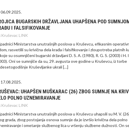
06.09.2025.
ROJICA BUGARSKIH DRŽAVLJANA UHAPŠENA POD SUMNJO
RAĐU I FALSIFIKOVANJE
:
Kruševac LINK
ipadnici Ministarstva unutrašnjih poslova u Kruševcu, efikasnim operativ
dom, rasvetlili su krivična dela krađa i falsifikovanje i zloupotreba platnih k
 koje su osumnjičeni bugarski državljani D. S. A. (1980), R. G. S. (2003) i H. I
003). Oni se sumnjiče da su, 29. avgusta ove godine u Kruševcu, iz torbe
desetogodišnje Kruševljanke ukrali […]
17.08.2025.
RUŠEVAC: UHAPŠEN MUŠKARAC (26) ZBOG SUMNJE NA KRIV
ELO POLNO UZNEMIRAVANJE
:
Kruševac LINK
ipadnici Ministarstva unutrašnjih poslova u Kruševcu uhapsili su M. V. (26)
og grada, zbog postojanja osnova sumnje da je izvršio krivična dela polno
nemiravanje i ometanje službenog lica u vršenju službene dužnosti. On s