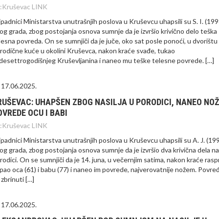
:
Kruševac LINK
ipadnici Ministarstva unutrašnjih poslova u Kruševcu uhapsili su S. I. (1998
og grada, zbog postojanja osnova sumnje da je izvršio krivično delo teška
lesna povreda. On se sumnjiči da je juče, oko sat posle ponoći, u dvorištu
rodične kuće u okolini Kruševca, nakon kraće svađe, tukao
idesettrogodišnjeg Kruševljanina i naneo mu teške telesne povrede. […]
17.06.2025.
RUŠEVAC: UHAPŠEN ZBOG NASILJA U PORODICI, NANEO NO
OVREDE OCU I BABI
:
Kruševac LINK
ipadnici Ministarstva unutrašnjih poslova u Kruševcu uhapsili su A. J. (199
og grada, zbog postojanja osnova sumnje da je izvršio dva krivična dela nas
rodici. On se sumnjiči da je 14. juna, u večernjim satima, nakon kraće rasp
pao oca (61) i babu (77) i naneo im povrede, najverovatnije nožem. Povre
 zbrinuti […]
17.06.2025.