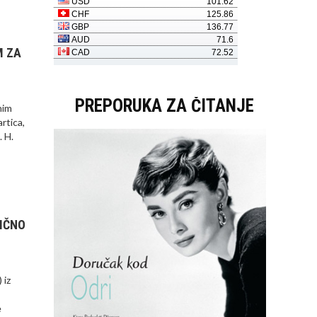
M ZA
PREPORUKA ZA ČITANJE
nim
artica,
. H.
IČNO
 iz
e