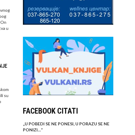
javnog
zbog
. On
tva u
NJE
jskom
li su
o
FACEBOOK CITATI
„U POBEDI SE NE PONESI, U PORAZU SE NE
PONIZI…
“