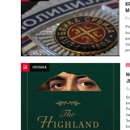
K
M
By
Pr
tu
po
st
pr
HRONIKA
N
J
By
Sn
kn
Pe
na
Se
ko