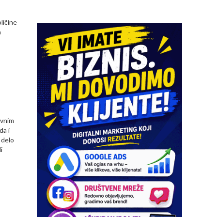
ličine
a
ivnim
da i
 delo
i