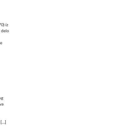
0) iz
 delo
ne
og
va
 […]