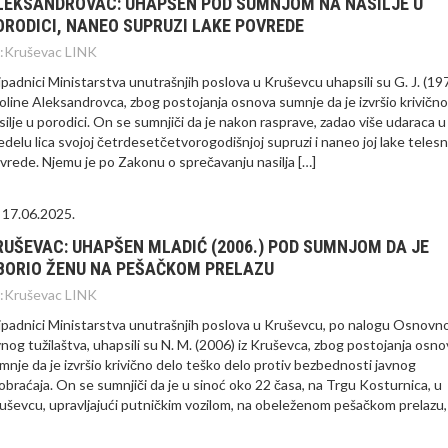
LEKSANDROVAC: UHAPŠEN POD SUMNJOM NA NASILJE U
ORODICI, NANEO SUPRUZI LAKE POVREDE
:
Kruševac LINK
ipadnici Ministarstva unutrašnjih poslova u Kruševcu uhapsili su G. J. (197
oline Aleksandrovca, zbog postojanja osnova sumnje da je izvršio krivično
silje u porodici. On se sumnjiči da je nakon rasprave, zadao više udaraca u
edelu lica svojoj četrdesetčetvorogodišnjoj supruzi i naneo joj lake teles
vrede. Njemu je po Zakonu o sprečavanju nasilja […]
17.06.2025.
RUŠEVAC: UHAPŠEN MLADIĆ (2006.) POD SUMNJOM DA JE
BORIO ŽENU NA PEŠAČKOM PRELAZU
:
Kruševac LINK
ipadnici Ministarstva unutrašnjih poslova u Kruševcu, po nalogu Osnovn
vnog tužilaštva, uhapsili su N. M. (2006) iz Kruševca, zbog postojanja osno
mnje da je izvršio krivično delo teško delo protiv bezbednosti javnog
obraćaja. On se sumnjiči da je u sinoć oko 22 časa, na Trgu Kosturnica, u
uševcu, upravljajući putničkim vozilom, na obeleženom pešačkom prelazu,