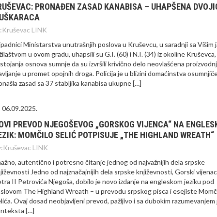
RUŠEVAC: PRONAĐEN ZASAD KANABISA – UHAPŠENA DVOJI
UŠKARACA
:
Kruševac LINK
ipadnici Ministarstva unutrašnjih poslova u Kruševcu, u saradnji sa Višim 
žilaštvom u ovom gradu, uhapsili su G.I. (60) i N.I. (34) iz okoline Kruševca
stojanja osnova sumnje da su izvršili krivično delo neovlašćena proizvodnj
avljanje u promet opojnih droga. Policija je u blizini domaćinstva osumnjič
onašla zasad sa 37 stabljika kanabisa ukupne […]
06.09.2025.
OVI PREVOD NJEGOŠEVOG „GORSKOG VIJENCA“ NA ENGLES
EZIK: MOMČILO SELIĆ POTPISUJE „THE HIGHLAND WREATH“
:
Kruševac LINK
ažno, autentično i potresno čitanje jednog od najvažnijih dela srpske
jiževnosti Jedno od najznačajnijih dela srpske književnosti, Gorski vijenac
tra II Petrovića Njegoša, dobilo je novo izdanje na engleskom jeziku pod
slovom The Highland Wreath – u prevodu srpskog pisca i esejiste Momči
lića. Ovaj dosad neobjavljeni prevod, pažljivo i sa dubokim razumevanjem j
nteksta […]