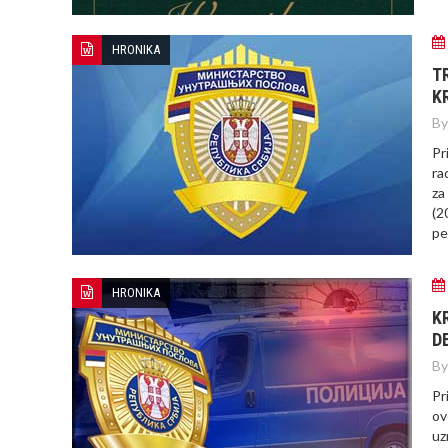
HRONIKA
T
K
By
Pr
ra
za
(2
pe
HRONIKA
K
D
By
Pr
ov
uz