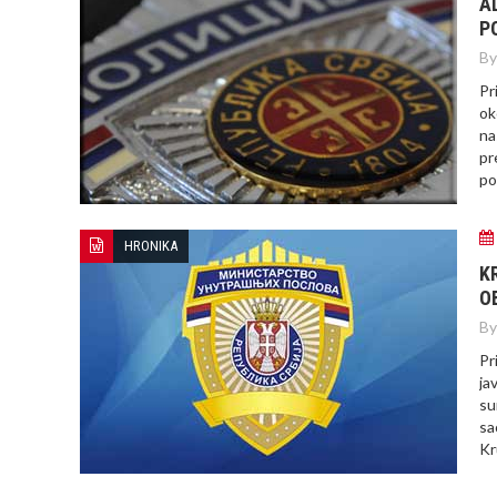
A
P
By
Pr
ok
na
pr
po
HRONIKA
K
O
By
Pr
ja
su
sa
Kr