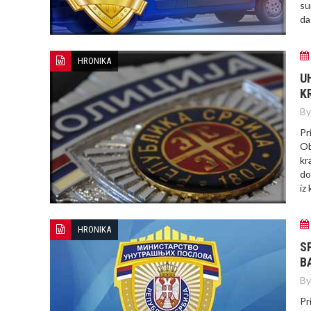
su
da
HRONIKA
U
K
By
Pr
Ob
kr
do
iz 
HRONIKA
S
B
By
Pr