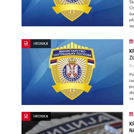
Sl
Os
šu
pi
op
HRONIKA
K
Z
By
Pr
ra
je
zl
se
HRONIKA
K
N