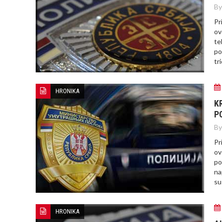
By
Pr
ov
te
po
tr
HRONIKA
K
P
By
Pr
ov
po
na
su
HRONIKA