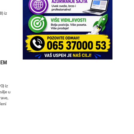
) iz
ŽEM
0) iz
ilje u
rave,
đeni