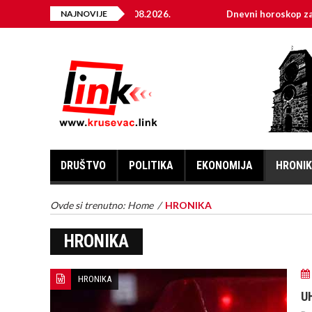
NAJNOVIJE
Dnevni horoskop za 6. avgust 2026
DRUŠTVO
POLITIKA
EKONOMIJA
HRONI
Ovde si trenutno:
Home
/
HRONIKA
HRONIKA
HRONIKA
U