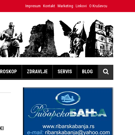
stina
Impresum
Japanski volonter u Ćićevcu umesto izložbe mira doč
Kontakt
Marketing
Linkovi
O Kruševcu
ROSKOP
ZDRAVLJE
SERVIS
BLOG
KI