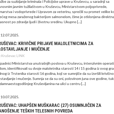
užbe za suzbijanje kriminala i Policijske uprave u Kruševcu, u saradnji sa
novnim javnim tužilaštvom u Kruševcu, Ministarstvom polјoprivrede,
marstva i vodoprivrede i Upravom za veterinu, sprečili su promet velike ko
lećeg mesa zaraženog bakterijom salmonelom, čime je otklonjena direktn
asnost po zdravlјe lјudi i životnu sredinu. Ukupno […]
12.07.2025.
RUŠEVAC: KRIVIČNE PRIJAVE MALOLETNICIMA ZA
LOSTAVLJANJE I MUČENJE
:
Kruševac LINK
ipadnici Ministarstva unutrašnjih poslova u Kruševcu, intenzivnim operat
dom, identifikovali su dvoje maloletnika starosti 14 i 15 godina iz ovog gra
dnog iz Trstenika starosti 16 godina, koji se sumnjiče da su izvršili krivično
ostavljanje i mučenje. Sumnja se da su oni, polovinom juna ove godine, tukl
damnaestogodišnjeg Kruševljanina na ulici u centru […]
10.07.2025.
RUŠEVAC: UHAPŠEN MUŠKARAC (27) OSUMNJIČEN ZA
ANOŠENJE TEŠKIH TELESNIH POVREDA