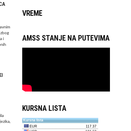
CA
VREME
javnim
, zbog
AMSS STANJE NA PUTEVIMA
a i
enih
KI
KURSNA LISTA
la
ezika,