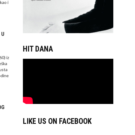
kao i
 U
HIT DANA
0) iz
eška
gusta
odine
OG
LIKE US ON FACEBOOK