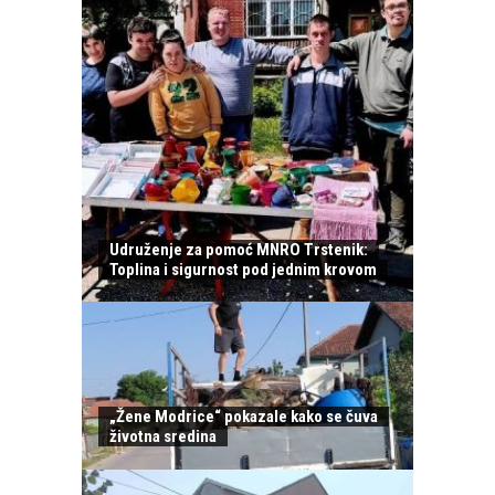
Udruženje za pomoć MNRO Trstenik:
Toplina i sigurnost pod jednim krovom
„Žene Modrice“ pokazale kako se čuva
životna sredina