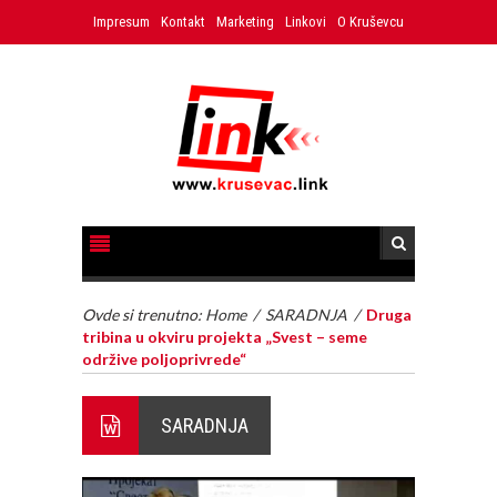
Impresum
Kontakt
Marketing
Linkovi
O Kruševcu
Ovde si trenutno:
Home
/
SARADNJA
/
Druga
tribina u okviru projekta „Svest – seme
održive poljoprivrede“
SARADNJA