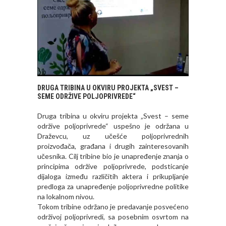
DRUGA TRIBINA U OKVIRU PROJEKTA „SVEST –
SEME ODRŽIVE POLJOPRIVREDE“
Druga tribina u okviru projekta „Svest – seme
održive poljoprivrede“ uspešno je održana u
Draževcu, uz učešće poljoprivrednih
proizvođača, građana i drugih zainteresovanih
učesnika. Cilj tribine bio je unapređenje znanja o
principima održive poljoprivrede, podsticanje
dijaloga između različitih aktera i prikupljanje
predloga za unapređenje poljoprivredne politike
na lokalnom nivou.
Tokom tribine održano je predavanje posvećeno
održivoj poljoprivredi, sa posebnim osvrtom na