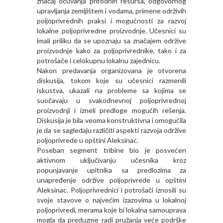
značaj očuvanja prirodnih resursa, odgovornog
upravljanja zemljištem i vodama, primene održivih
poljoprivrednih praksi i mogućnosti za razvoj
lokalne poljoprivredne proizvodnje. Učesnici su
imali priliku da se upoznaju sa značajem održive
proizvodnje kako za poljoprivrednike, tako i za
potrošače i celokupnu lokalnu zajednicu.
Nakon predavanja organizovana je otvorena
diskusija, tokom koje su učesnici razmenili
iskustva, ukazali na probleme sa kojima se
suočavaju u svakodnevnoj poljoprivrednoj
proizvodnji i izneli predloge mogućih rešenja.
Diskusija je bila veoma konstruktivna i omogućila
je da se sagledaju različiti aspekti razvoja održive
poljoprivrede u opštini Aleksinac.
Poseban segment tribine bio je posvećen
aktivnom uključivanju učesnika kroz
popunjavanje upitnika sa predlozima za
unapređenje održive poljoprivrede u opštini
Aleksinac. Poljoprivrednici i potrošači iznosili su
svoje stavove o najvećim izazovima u lokalnoj
poljoprivredi, merama koje bi lokalna samouprava
mogla da preduzme radi pružanja veće podrške