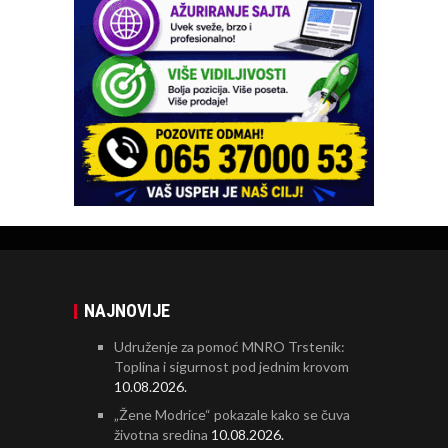
NAJNOVIJE
Udruženje za pomoć MNRO Trstenik:
Toplina i sigurnost pod jednim krovom
10.08.2026.
„Žene Modrice“ pokazale kako se čuva
životna sredina
10.08.2026.