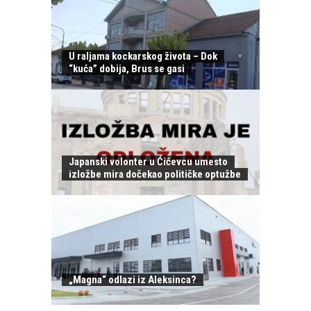
U raljama kockarskog života – Dok
“kuća” dobija, Brus se gasi
Japanski volonter u Ćićevcu umesto
izložbe mira dočekao političke optužbe
„Magna“ odlazi iz Aleksinca?