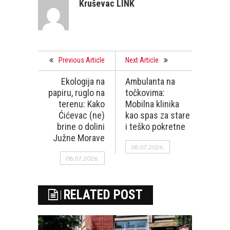
Kruševac LINK
Previous Article
Next Article
Ekologija na
Ambulanta na
papiru, ruglo na
točkovima:
terenu: Kako
Mobilna klinika
Ćićevac (ne)
kao spas za stare
brine o dolini
i teško pokretne
Južne Morave
08.07.2026.
08.07.2026.
RELATED POST