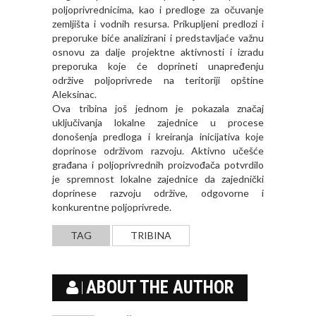
poljoprivrednicima, kao i predloge za očuvanje
zemljišta i vodnih resursa. Prikupljeni predlozi i
preporuke biće analizirani i predstavljaće važnu
osnovu za dalje projektne aktivnosti i izradu
preporuka koje će doprineti unapređenju
održive poljoprivrede na teritoriji opštine
Aleksinac.
Ova tribina još jednom je pokazala značaj
uključivanja lokalne zajednice u procese
donošenja predloga i kreiranja inicijativa koje
doprinose održivom razvoju. Aktivno učešće
građana i poljoprivrednih proizvođača potvrdilo
je spremnost lokalne zajednice da zajednički
doprinese razvoju održive, odgovorne i
konkurentne poljoprivrede.
TAG
TRIBINA
ABOUT THE AUTHOR