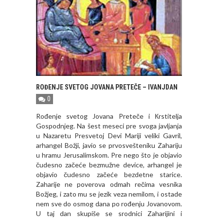
ROĐENJE SVETOG JOVANA PRETEČE – IVANJDAN
0
Rođenje svetog Jovana Preteče i Кrstitelja
Gospodnjeg. Na šest meseci pre svoga javljanja
u Nazaretu Presvetoj Devi Mariji veliki Gavril,
arhangel Božji, javio se prvosvešteniku Zahariju
u hramu Jerusalimskom. Pre nego što je objavio
čudesno začeće bezmužne device, arhangel je
objavio čudesno začeće bezdetne starice.
Zaharije ne poverova odmah rečima vesnika
Božjeg, i zato mu se jezik veza nemilom, i ostade
nem sve do osmog dana po rođenju Jovanovom.
U taj dan skupiše se srodnici Zaharijini i