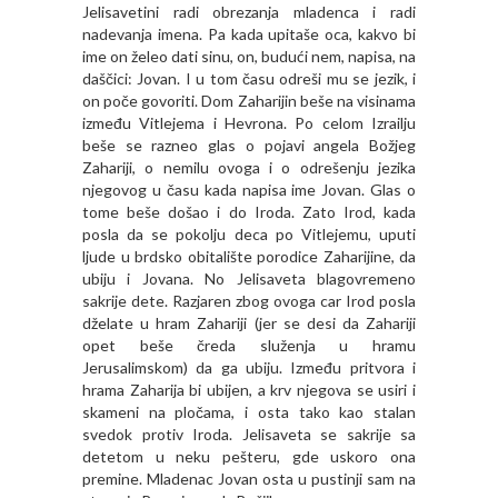
Jelisavetini radi obrezanja mladenca i radi
nadevanja imena. Pa kada upitaše oca, kakvo bi
ime on želeo dati sinu, on, budući nem, napisa, na
daščici: Jovan. I u tom času odreši mu se jezik, i
on poče govoriti. Dom Zaharijin beše na visinama
između Vitlejema i Hevrona. Po celom Izrailju
beše se razneo glas o pojavi angela Božjeg
Zahariji, o nemilu ovoga i o odrešenju jezika
njegovog u času kada napisa ime Jovan. Glas o
tome beše došao i do Iroda. Zato Irod, kada
posla da se pokolju deca po Vitlejemu, uputi
ljude u brdsko obitalište porodice Zaharijine, da
ubiju i Jovana. No Jelisaveta blagovremeno
sakrije dete. Razjaren zbog ovoga car Irod posla
dželate u hram Zahariji (jer se desi da Zahariji
opet beše čreda služenja u hramu
Jerusalimskom) da ga ubiju. Između pritvora i
hrama Zaharija bi ubijen, a krv njegova se usiri i
skameni na pločama, i osta tako kao stalan
svedok protiv Iroda. Jelisaveta se sakrije sa
detetom u neku pešteru, gde uskoro ona
premine. Mladenac Jovan osta u pustinji sam na