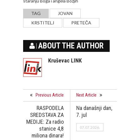
staranju Boga i angela Božjih
TAG
JOVAN
KRSTITELJ
PRETEČA
ABOUT THE AUTHOR
Kruševac LINK
Previous Article
Next Article
RASPODELA
Na današnji dan,
SREDSTAVA ZA
7. jul
MEDIJE: Za radio
07.07.2026.
stanice 4,8
miliona dinara!