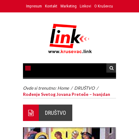
Impresum
Kontakt
Marketing
Linkovi
O Kruševcu
Ovde si trenutno:
Home
/
DRUŠTVO
/
Rođenje Svetog Jovana Preteče – Ivanjdan
DRUŠTVO