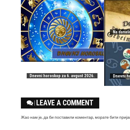
Na današn
Dnevni horoskop za 6. avgust 2026.
Dnevni h
LEAVE A COMMENT
Жао нам је, да би поставили коментар, морате
бити приј