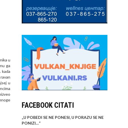
nika u
rnu ga
A kada
 ravan
jsej u
oncima
nizveo
 mnoge
FACEBOOK CITATI
„U POBEDI SE NE PONESI, U PORAZU SE NE
PONIZI…
“