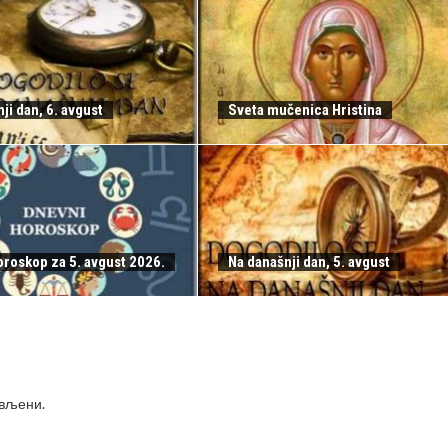
ji dan, 6. avgust
Sveta mučenica Hristina
oroskop za 5. avgust 2026.
Na današnji dan, 5. avgust
ављени
.