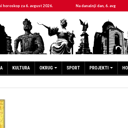
 za 6. avgust 2026.
Na današnji dan, 6. avgust
KA
KULTURA
OKRUG
SPORT
PROJEKTI
HO