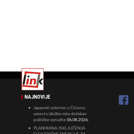
NAJNOVIJE
Japanski volonter u Ćićevcu
umesto izložbe mira dočekao
političke optužbe
06.08.2026.
PLANIRANA ISKLJUČENJA
ELEKTRIČNE ENERGIJE ZA