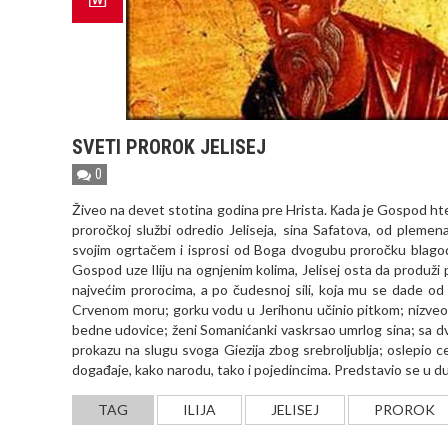
SVETI PROROK JELISEJ
0
Živeo na devet stotina godina pre Hrista. Кada je Gospod hteo
proročkoj službi odredio Jeliseja, sina Safatova, od plemen
svojim ogrtačem i isprosi od Boga dvogubu proročku blagodat
Gospod uze Iliju na ognjenim kolima, Jelisej osta da produži p
najvećim prorocima, a po čudesnoj sili, koja mu se dade od 
Crvenom moru; gorku vodu u Jerihonu učinio pitkom; nizveo
bedne udovice; ženi Somanićanki vaskrsao umrlog sina; sa dv
prokazu na slugu svoga Giezija zbog srebroljublja; oslepio 
događaje, kako narodu, tako i pojedincima. Predstavio se u du
TAG
ILIJA
JELISEJ
PROROK