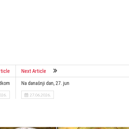
ticle
Next Article
rtkom
Na današnji dan, 27. jun
026.
27.06.2026.