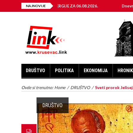
NJA ELEKTRIČNE ENERGIJE ZA 06.08.2026.
NAJNOVIJE
Dnevni horoskop
DRUŠTVO
POLITIKA
EKONOMIJA
HRONI
Ovde si trenutno:
Home
/
DRUŠTVO
/
Sveti prorok Jelisej
DRUŠTVO