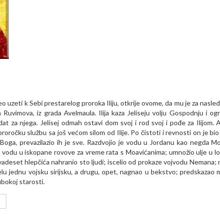
 uzeti k Sebi prestarelog proroka Iliju, otkrije ovome, da mu je za nasled
a Ruvimova, iz grada Avelmaula. Ilija kaza Jeliseju volju Gospodnju i og
 za njega. Jelisej odmah ostavi dom svoj i rod svoj i pođe za Ilijom. 
roročku službu sa još većom silom od Ilije. Po čistoti i revnosti on je bio
Boga, prevazilazio ih je sve. Razdvojio je vodu u Jordanu kao negda Mo
 vodu u iskopane rovove za vreme rata s Moavićanima; umnožio ulje u l
adeset hlepčića nahranio sto ljudi; iscelio od prokaze vojvodu Nemana; 
celu jednu vojsku sirijsku, a drugu, opet, nagnao u bekstvo; predskazao
bokoj starosti.