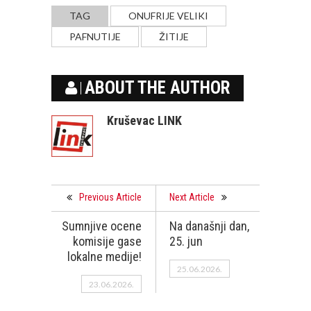
TAG
ONUFRIJE VELIKI
PAFNUTIJE
ŽITIJE
ABOUT THE AUTHOR
Kruševac LINK
Previous Article
Next Article
Sumnjive ocene
Na današnji dan,
komisije gase
25. jun
lokalne medije!
25.06.2026.
23.06.2026.