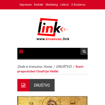
Impresum
Kontakt
Marketing
Linkovi
O Kruševcu
Ovde si trenutno:
Home
/
DRUŠTVO
/
Sveti
prepodobni Onufrije Veliki
DRUŠTVO