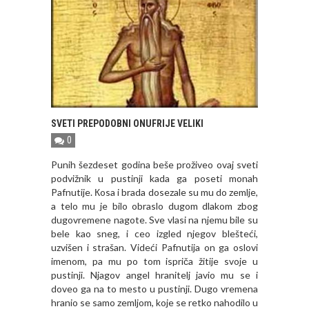
SVETI PREPODOBNI ONUFRIJE VELIKI
0
Punih šezdeset godina beše proživeo ovaj sveti
podvižnik u pustinji kada ga poseti monah
Pafnutije. Кosa i brada dosezale su mu do zemlje,
a telo mu je bilo obraslo dugom dlakom zbog
dugovremene nagote. Sve vlasi na njemu bile su
bele kao sneg, i ceo izgled njegov blešteći,
uzvišen i strašan. Videći Pafnutija on ga oslovi
imenom, pa mu po tom ispriča žitije svoje u
pustinji. Njagov angel hranitelj javio mu se i
doveo ga na to mesto u pustinji. Dugo vremena
hranio se samo zemljom, koje se retko nahodilo u