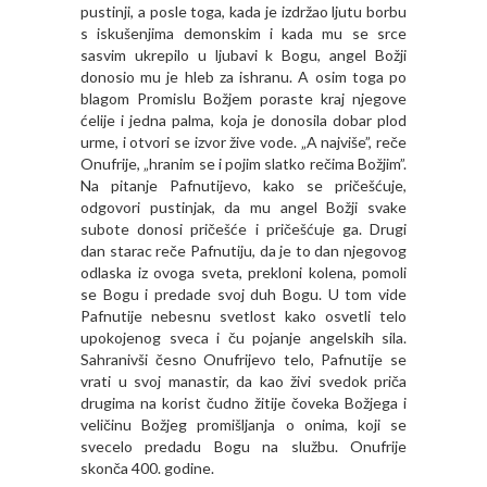
pustinji, a posle toga, kada je izdržao ljutu borbu
s iskušenjima demonskim i kada mu se srce
sasvim ukrepilo u ljubavi k Bogu, angel Božji
donosio mu je hleb za ishranu. A osim toga po
blagom Promislu Božjem poraste kraj njegove
ćelije i jedna palma, koja je donosila dobar plod
urme, i otvori se izvor žive vode. „A najviše”, reče
Onufrije, „hranim se i pojim slatko rečima Božjim”.
Na pitanje Pafnutijevo, kako se pričešćuje,
odgovori pustinjak, da mu angel Božji svake
subote donosi pričešće i pričešćuje ga. Drugi
dan starac reče Pafnutiju, da je to dan njegovog
odlaska iz ovoga sveta, prekloni kolena, pomoli
se Bogu i predade svoj duh Bogu. U tom vide
Pafnutije nebesnu svetlost kako osvetli telo
upokojenog sveca i ču pojanje angelskih sila.
Sahranivši česno Onufrijevo telo, Pafnutije se
vrati u svoj manastir, da kao živi svedok priča
drugima na korist čudno žitije čoveka Božjega i
veličinu Božjeg promišljanja o onima, koji se
svecelo predadu Bogu na službu. Onufrije
skonča 400. godine.