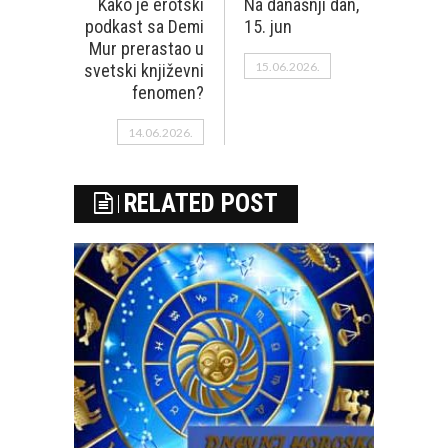
Kako je erotski
Na današnji dan,
podkast sa Demi
15. jun
Mur prerastao u
15.06.2026.
svetski književni
fenomen?
14.06.2026.
RELATED POST