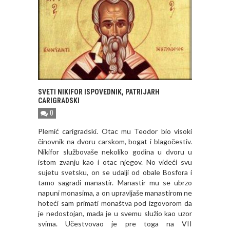
SVETI NIKIFOR ISPOVEDNIK, PATRIJARH
CARIGRADSKI
0
Plemić carigradski. Otac mu Teodor bio visoki
činovnik na dvoru carskom, bogat i blagočestiv.
Nikifor službovaše nekoliko godina u dvoru u
istom zvanju kao i otac njegov. No videći svu
sujetu svetsku, on se udalji od obale Bosfora i
tamo sagradi manastir. Manastir mu se ubrzo
napuni monasima, a on upravljaše manastirom ne
hoteći sam primati monaštva pod izgovorom da
je nedostojan, mada je u svemu služio kao uzor
svima. Učestvovao je pre toga na VII