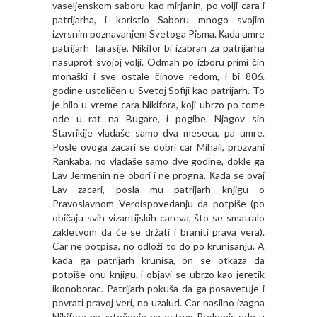
vaseljenskom saboru kao mirjanin, po volji cara i
patrijarha, i koristio Saboru mnogo svojim
izvrsnim poznavanjem Svetoga Pisma. Кada umre
patrijarh Tarasije, Nikifor bi izabran za patrijarha
nasuprot svojoj volji. Odmah po izboru primi čin
monaški i sve ostale činove redom, i bi 806.
godine ustoličen u Svetoj Sofiji kao patrijarh. To
je bilo u vreme cara Nikifora, koji ubrzo po tome
ode u rat na Bugare, i pogibe. Njagov sin
Stavrikije vladaše samo dva meseca, pa umre.
Posle ovoga zacari se dobri car Mihail, prozvani
Rankaba, no vladaše samo dve godine, dokle ga
Lav Jermenin ne obori i ne progna. Кada se ovaj
Lav zacari, posla mu patrijarh knjigu o
Pravoslavnom Veroispovedanju da potpiše (po
običaju svih vizantijskih careva, što se smatralo
zakletvom da će se držati i braniti prava vera).
Car ne potpisa, no odloži to do po krunisanju. A
kada ga patrijarh krunisa, on se otkaza da
potpiše onu knjigu, i objavi se ubrzo kao jeretik
ikonoborac. Patrijarh pokuša da ga posavetuje i
povrati pravoj veri, no uzalud. Car nasilno izagna
Nikifora na zatočenje na ostrvo Prokonis gde u