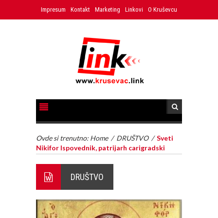
Impresum
Kontakt
Marketing
Linkovi
O Kruševcu
Ovde si trenutno:
Home
/
DRUŠTVO
/
Sveti
Nikifor Ispovednik, patrijarh carigradski
DRUŠTVO