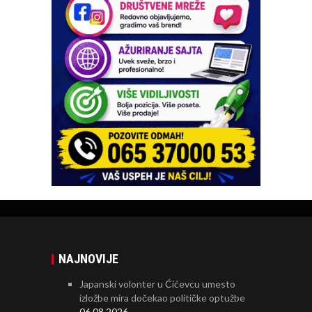
NAJNOVIJE
Japanski volonter u Ćićevcu umesto
izložbe mira dočekao političke optužbe
06.08.2026.