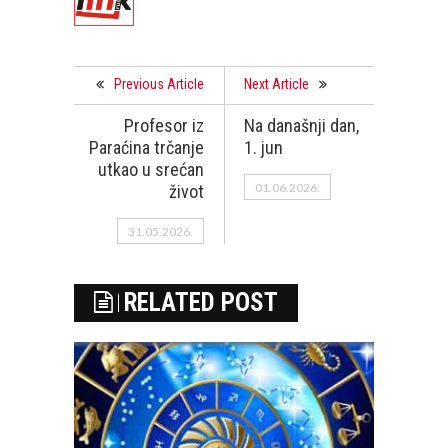
Previous Article
Next Article
Profesor iz
Na današnji dan,
Paraćina trčanje
1. jun
utkao u srećan
01.06.2026.
život
31.05.2026.
RELATED POST