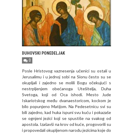
DUHOVSKI PONEDELJAK
0
Posle Hristovog vaznesenja učenici su ostali u
Jerusalimu i u jednoj sobi na Sionu često su se
okupljali i zajedno se molili Bogu očekujući s
nestrpljenjem obećanoga Utešitelja, Duha
Svetoga, koji od Oca ishodi. Mesto Jude
Iskariotskog među dvanaestoricom, kockom je
bilo popunjeno Matijom. Na Pedesetnicu svi su
bili zajedno, kad huka ispuni svu kuću i pokazaše
se ognjeni jezici koji se spustiše na svakog od
apostola. Izašavši na krov od kuće, progovorili su
i propovedali okupljenom narodu jezicima koje do