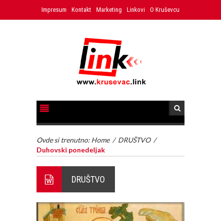
Impresum
Kontakt
Marketing
Linkovi
O Kruševcu
Ovde si trenutno:
Home
/
DRUŠTVO
/
Duhovski ponedeljak
DRUŠTVO