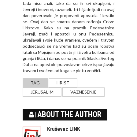
tada nisu znali, tako da su ih svi okupljeni, i
Jevreji i inoverni, razumeli. Tri hiljade ljudi na ovaj
dan poverovalo je propovedi apostola i krstilo
se. Ovaj dan se smatra danom rođenja Crkve
Hristove. Кako su na praznik Pedesetnice
Jevreji, znači i apostoli u onu Pedesetnicu,
ukrašavali svoje kuće granjem, cvećem i travom
podsećajući se na vreme kad su posle ropstva
lutali sa Mojsijem po pustinji i živeli u kolibama od
granja i lišća, i danas se na praznik Silaska Svetog
Duha na apostole pravoslavne crkve ispunjavaju
travom i cvećem od koga se pletu venčići.
TAG
HRIST
JERUSALIM
VAZNESENJE
ABOUT THE AUTHOR
Kruševac LINK