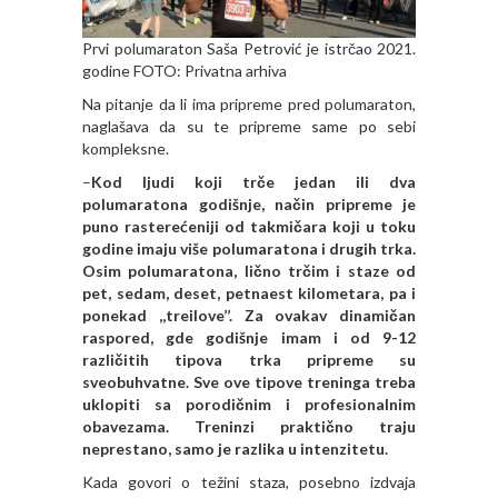
Prvi polumaraton Saša Petrović je istrčao 2021.
godine FOTO: Privatna arhiva
Na pitanje da li ima pripreme pred polumaraton,
naglašava da su te pripreme same po sebi
kompleksne.
–
Kod ljudi koji trče jedan ili dva
polumaratona godišnje, način pripreme je
puno rasterećeniji od takmičara koji u toku
godine imaju više polumaratona i drugih trka.
Osim polumaratona, lično trčim i staze od
pet, sedam, deset, petnaest kilometara, pa i
ponekad ,,treilove’’. Za ovakav dinamičan
raspored, gde godišnje imam i od 9-12
različitih tipova trka pripreme su
sveobuhvatne. Sve ove tipove treninga treba
uklopiti sa porodičnim i profesionalnim
obavezama. Treninzi praktično traju
neprestano, samo je razlika u intenzitetu.
Kada govori o težini staza, posebno izdvaja