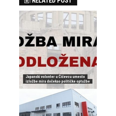
RELATED POST
Japanski volonter u Ćićevcu umesto
izložbe mira dočekao političke optužbe