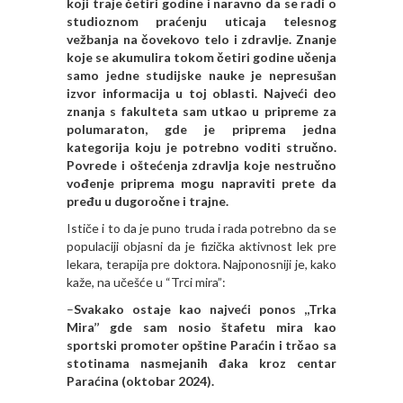
koji traje četiri godine i naravno da se radi o
studioznom praćenju uticaja telesnog
vežbanja na čovekovo telo i zdravlje. Znanje
koje se akumulira tokom četiri godine učenja
samo jedne studijske nauke je nepresušan
izvor informacija u toj oblasti. Najveći deo
znanja s fakulteta sam utkao u pripreme za
polumaraton, gde je priprema jedna
kategorija koju je potrebno voditi stručno.
Povrede i oštećenja zdravlja koje nestručno
vođenje priprema mogu napraviti prete da
pređu u dugoročne i trajne.
Ističe i to da je puno truda i rada potrebno da se
populaciji objasni da je fizička aktivnost lek pre
lekara, terapija pre doktora. Najponosniji je, kako
kaže, na učešće u “Trci mira”:
–
Svakako ostaje kao najveći ponos ,,Trka
Mira’’ gde sam nosio štafetu mira kao
sportski promoter opštine Paraćin i trčao sa
stotinama nasmejanih đaka kroz centar
Paraćina (oktobar 2024).