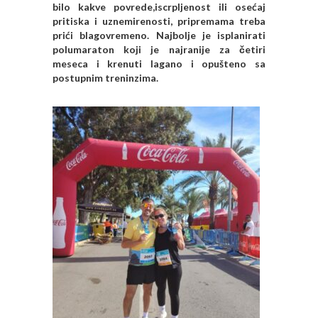
bilo kakve povrede,iscrpljenost ili osećaj
pritiska i uznemirenosti, pripremama treba
prići blagovremeno. Najbolje je isplanirati
polumaraton koji je najranije za četiri
meseca i krenuti lagano i opušteno sa
postupnim treninzima.