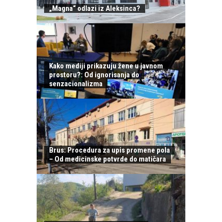
„Magna“ odlazi iz Aleksinca?
Kako mediji prikazuju žene u javnom
prostoru?: Od ignorisanja do
senzacionalizma
Brus: Procedura za upis promene pola
– Od medicinske potvrde do matičara