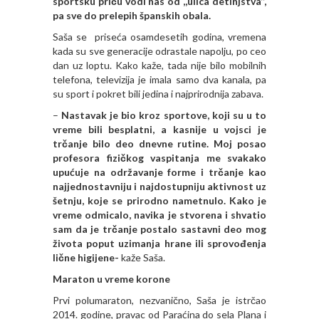
sportsku priču vodi nas od ,,ulica detinjstva’’,
pa sve do prelepih španskih obala.
Saša se priseća osamdesetih godina, vremena
kada su sve generacije odrastale napolju, po ceo
dan uz loptu. Kako kaže, tada nije bilo mobilnih
telefona, televizija je imala samo dva kanala, pa
su sport i pokret bili jedina i najprirodnija zabava.
–
Nastavak je bio kroz sportove, koji su u to
vreme bili besplatni, a kasnije u vojsci je
trčanje bilo deo dnevne rutine. Moj posao
profesora fizičkog vaspitanja me svakako
upućuje na održavanje forme i trčanje kao
najjednostavniju i najdostupniju aktivnost uz
šetnju, koje se prirodno nametnulo. Kako je
vreme odmicalo, navika je stvorena i shvatio
sam da je trčanje postalo sastavni deo mog
života poput uzimanja hrane ili sprovođenja
lične higijene-
kaže Saša.
Maraton u vreme korone
Prvi polumaraton, nezvanično, Saša je istrčao
2014. godine, pravac od Paraćina do sela Plana i