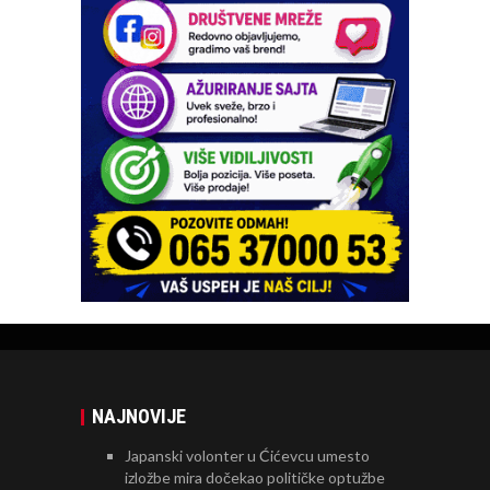
NAJNOVIJE
Japanski volonter u Ćićevcu umesto
izložbe mira dočekao političke optužbe