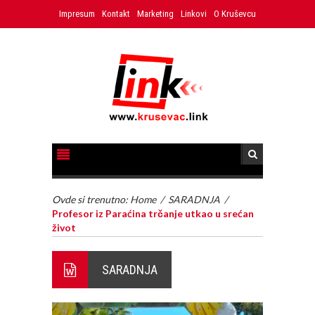
Impresum
Kontakt
Marketing
Linkovi
O Kruševcu
Ovde si trenutno:
Home
/
SARADNJA
/
Profesor iz Paraćina trčanje utkao u srećan
život
SARADNJA