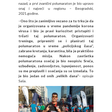
nazad, a prvi zvanični polumaraton je bio upravo
onaj i najveći u regionu – Beogradski,
2021.godine.
–
Ono što je zanimljivo vezano za tu trku je da
je organizovana u vreme pandemije korona
virusa i bio je pravi kuriozitet pristupiti i
trčati taj polumaraton. Organizovati
treninge, pripremiti se i planirati taj
polumaraton u vreme ,,policijskog časa’’,
zabrane kretanja, karantina, bila je praktično
nemoguća misija. Nakon završetka
polumaratona osećaj je bio neopisiv. Sreća,
uzbuđenje, zadovoljstvo, ispunjenost, ponos
su me preplavili i osećanja su se izmešala. To
je bio jedan od onih ,,velikih dana’’
– opisuje
Saša.