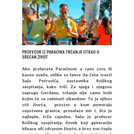
PROFESOR IZ PARAĆINA TRČANJE UTKAO U
SREĆAN ŽIVOT
Ako prošetate Paraćinom u ranu zoru ili
kasno uveče, velike su šanse da ćete sresti
Sašu Petrovića, nastavnika fizičkog
vaspitanja, kako trči. Za njega i njegovu
suprugu Gordanu, trčanje nije samo hobi
kojim će se zanimati vikendom. To je njihov
stil života, prostor u kom pomeraju
sopstvene granice, pronalaze mir i, što je
najlepše, trče zajedno. Saša je profesor
fizičkog vaspitanja, čovek koji generacije
klinaca uči zdravom životu, a kroz ovu toplu