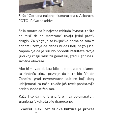
Saša i Gordana nakon polumaratona u Alikanteu
FOTO: Privatna arhiva
Saša smatra da je najveća zabluda javnosti to što
se misli da se maratonci trkaju jedni protiv
drugih. Za njega je to isključivo borba sa samim
sobom i težnja da danas budeš bolji nego juče.
Napominje da je suludo porediti rezultate dvoje
ljudi koji imaju različitu genetiku, građu, godine ili
životne obaveze.
Ako bi mogao da bira bilo koje mesto na planeti
za sledeću trku, priznaje da bi to bio Rio de
Žaneiro, grad neverovatne kulture koji zbog
udaljenosti za naše trkače još uvek predstavlja
prelep, nedostižan san.
Kaže i to da mu je u pripremi za polumaraton,
znanje za fakulteta bilo dragoceno:
–
Završiti Fakultet fizičke kulture je proces