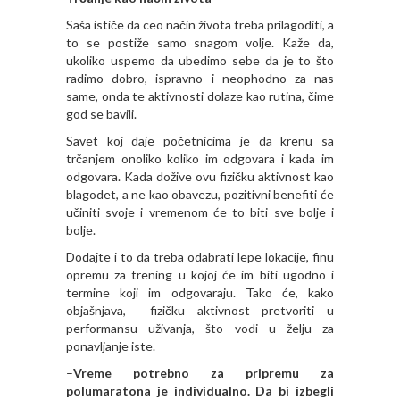
Saša ističe da ceo način života treba prilagoditi, a
to se postiže samo snagom volje. Kaže da,
ukoliko uspemo da ubedimo sebe da je to što
radimo dobro, ispravno i neophodno za nas
same, onda te aktivnosti dolaze kao rutina, čime
god se bavili.
Savet koj daje početnicima je da krenu sa
trčanjem onoliko koliko im odgovara i kada im
odgovara. Kada dožive ovu fizičku aktivnost kao
blagodet, a ne kao obavezu, pozitivni benefiti će
učiniti svoje i vremenom će to biti sve bolje i
bolje.
Dodajte i to da treba odabrati lepe lokacije, finu
opremu za trening u kojoj će im biti ugodno i
termine koji im odgovaraju. Tako će, kako
objašnjava, fizičku aktivnost pretvoriti u
performansu uživanja, što vodi u želju za
ponavljanje iste.
–
Vreme potrebno za pripremu za
polumaratona je individualno. Da bi izbegli