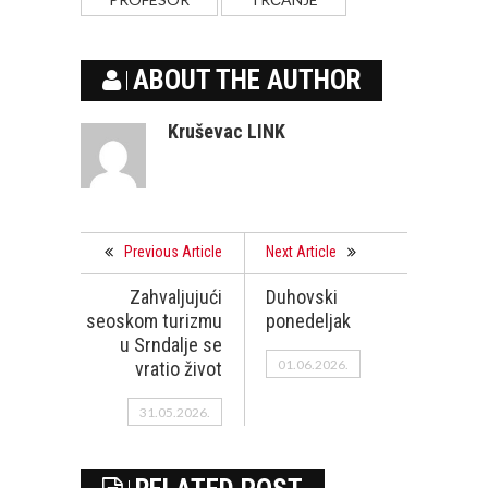
ABOUT THE AUTHOR
Kruševac LINK
Previous Article
Next Article
Zahvaljujući
Duhovski
seoskom turizmu
ponedeljak
u Srndalje se
01.06.2026.
vratio život
31.05.2026.