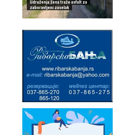
Udruženja žena traže asfalt za
zaboravljeni zaselak