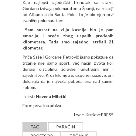
Kao najlepši zajednički trenutak sa staze,
Gordana izdvaja polumaraton u Španiji, na relaciji
od Alikantea do Santa Pole. To je bio njen prvi
zvanični polumaraton:
–
Sam susret na cilju kasnije bio je pun
emocija i sreće zbog uspelih pređenih
kilometara. Tada smo zajedno istrčali 21
kilometar.
Priča Saše i Gordane Petrović jasno pokazuje da
trčanje nije samo sport, već način života koji
donosi disciplinu, zdravlje, unutrašnji mir i
zajedništvo. Kroz kilometre, uspone i izazove, oni
dokazuju da je najveća pobeda ona nad samim
sobom.
Tekst:
Nevena Miletić
Foto: privatna arhiva
Izvor:
KruševcPRESS
TAG
PARAĆIN
PROFESOR
TRČANJE