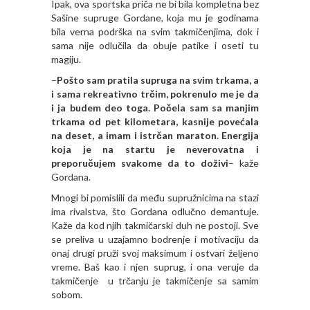
Ipak, ova sportska priča ne bi bila kompletna bez
Sašine supruge Gordane, koja mu je godinama
bila verna podrška na svim takmičenjima, dok i
sama nije odlučila da obuje patike i oseti tu
magiju.
–
Pošto sam pratila supruga na svim trkama, a
i sama rekreativno trčim, pokrenulo me je da
i ja budem deo toga. Počela sam sa manjim
trkama od pet kilometara, kasnije povećala
na deset, a imam i istrčan maraton. Energija
koja je na startu je neverovatna i
preporučujem svakome da to doživi
– kaže
Gordana.
Mnogi bi pomislili da među supružnicima na stazi
ima rivalstva, što Gordana odlučno demantuje.
Kaže da kod njih takmičarski duh ne postoji. Sve
se preliva u uzajamno bodrenje i motivaciju da
onaj drugi pruži svoj maksimum i ostvari željeno
vreme. Baš kao i njen suprug, i ona veruje da
takmičenje u trčanju je takmičenje sa samim
sobom.