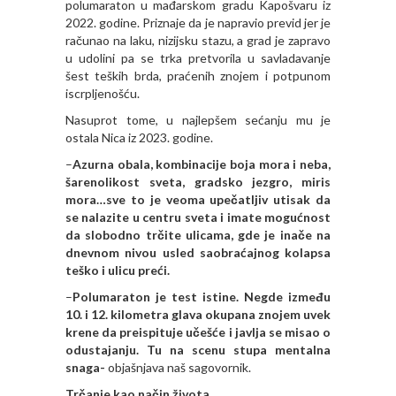
polumaraton u mađarskom gradu Kapošvaru iz
2022. godine. Priznaje da je napravio previd jer je
računao na laku, nizijsku stazu, a grad je zapravo
u udolini pa se trka pretvorila u savladavanje
šest teških brda, praćenih znojem i potpunom
iscrpljenošću.
Nasuprot tome, u najlepšem sećanju mu je
ostala Nica iz 2023. godine.
–
Azurna obala, kombinacije boja mora i neba,
šarenolikost sveta, gradsko jezgro, miris
mora…sve to je veoma upečatljiv utisak da
se nalazite u centru sveta i imate mogućnost
da slobodno trčite ulicama, gde je inače na
dnevnom nivou usled saobraćajnog kolapsa
teško i ulicu preći.
–
Polumaraton je test istine. Negde između
10. i 12. kilometra glava okupana znojem uvek
krene da preispituje učešće i javlja se misao o
odustajanju. Tu na scenu stupa mentalna
snaga-
objašnjava naš sagovornik.
Trčanje kao način života