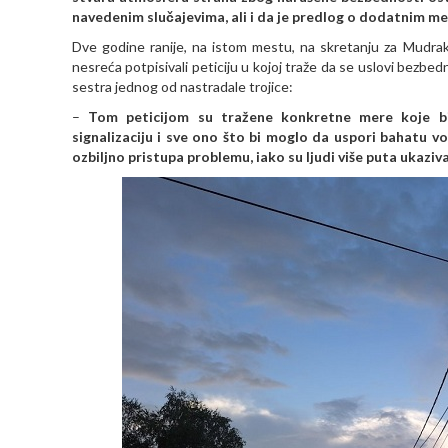
navedenim slučajevima, ali i da je predlog o dodatnim m
Dve godine ranije, na istom mestu, na skretanju za Mudrak
nesreća potpisivali peticiju u kojoj traže da se uslovi bez
sestra jednog od nastradale trojice:
–
Tom peticijom su tražene konkretne mere koje bi p
signalizaciju i sve ono što bi moglo da uspori bahatu vo
ozbiljno pristupa problemu, iako su ljudi više puta ukaziv