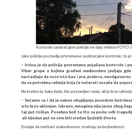
Kontrole saobraćajne policije ne daju efekte FOTO: L.
Iako policija postavlja privremene saobraćajne kontrole, to pr
–
Istina je da policija povremeno pojačava kontrole i po
Viber grupe u kojima građani međusobno javljaju gde 
nastavljaju da voze isto kao i pre, prebrzo, neodgovorn
da su potrebna rešenja koja će naterati vozače da uspore
Na kratko je, kako kaže, bio postavljen radar, ali je brzo uklonj
–
Sećamo se i da je nakon okupljanja povodom četrdeset
vrlo brzo uklonjen. Iskreno, mnogima nije jasno zbog čeg
taj put rizičan. Posebno boli to što se posle svih traged
ali nijedan put ne sme biti vredan ljudskih života.
Dodaje da meštani svakodnevno strahuju za bezbednost: