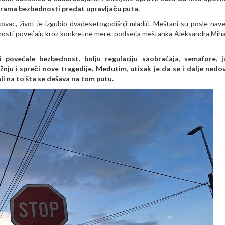
erama bezbednosti predat upravljaču puta.
ovac, život je izgubio dvadesetogodišnji mladić. Meštani su posle nav
bednosti povećaju kroz konkretne mere, podseća meštanka Aleksandra Mihaj
ovećale bezbednost, bolju regulaciju saobraćaja, semafore, ja
žnju i spreči nove tragedije. Međutim, utisak je da se i dalje nedo
ali na to šta se dešava na tom putu.