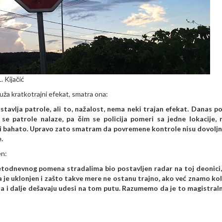
 Kijačić
uža kratkotrajni efekat, smatra ona:
stavlja patrole, ali to, nažalost, nema neki trajan efekat. Danas p
se patrole nalaze, pa čim se policija pomeri sa jedne lokacije,
o i bahato. Upravo zato smatram da povremene kontrole nisu dovoljn
.
en:
odnevnog pomena stradalima bio postavljen radar na toj deonici, 
a je uklonjen i zašto takve mere ne ostanu trajno, ako već znamo kol
ija i dalje dešavaju udesi na tom putu. Razumemo da je to magistraln