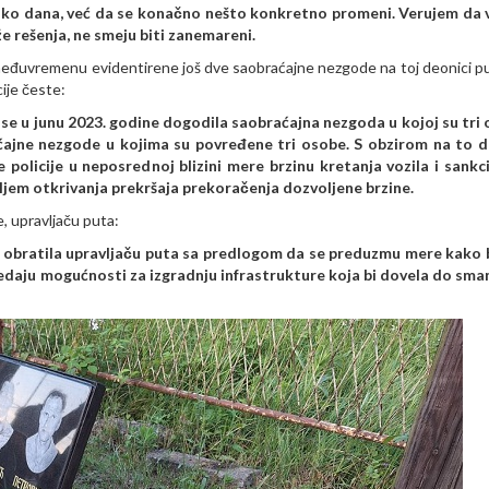
iko dana, već da se konačno nešto konkretno promeni. Verujem da v
že rešenja, ne smeju biti zanemareni.
u međuvremenu evidentirene još dve saobraćajne nezgode na toj deonici pu
cije česte:
se u junu 2023. godine dogodila saobraćajna nezgoda u kojoj su tri
aćajne nezgode u kojima su povređene tri osobe. S obzirom na to d
 policije u neposrednoj blizini mere brzinu kretanja vozila i sankc
iljem otkrivanja prekršaja prekoračenja dozvoljene brzine.
, upravljaču puta:
 obratila upravljaču puta sa predlogom da se preduzmu mere kako b
agledaju mogućnosti za izgradnju infrastrukture koja bi dovela do sma