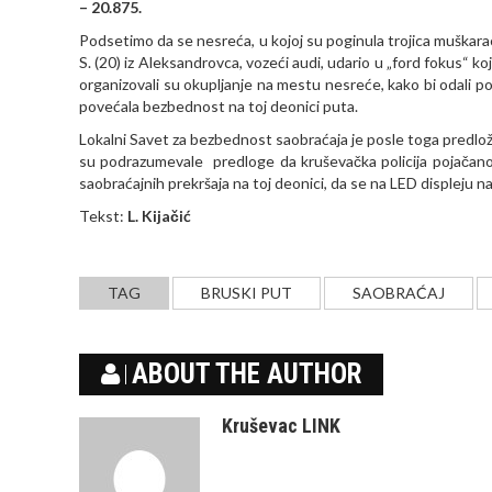
– 20.875.
Podsetimo da se nesreća, u kojoj su poginula trojica muškaraca,
S. (20) iz Aleksandrovca, vozeći audi, udario u „ford fokus“
organizovali su okupljanje na mestu nesreće, kako bi odali p
povećala bezbednost na toj deonici puta.
Lokalni Savet za bezbednost saobraćaja je posle toga predlož
su podrazumevale predloge da kruševačka policija pojačano k
saobraćajnih prekršaja na toj deonici, da se na LED displeju n
Tekst:
L. Kijačić
TAG
BRUSKI PUT
SAOBRAĆAJ
ABOUT THE AUTHOR
Kruševac LINK