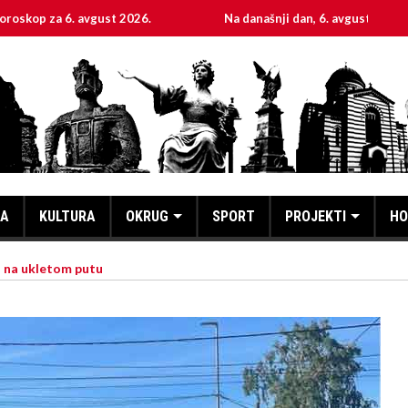
gust 2026.
Na današnji dan, 6. avgust
Sveta muč
KA
KULTURA
OKRUG
SPORT
PROJEKTI
HO
h na ukletom putu