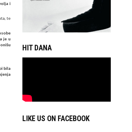
olja i
ta, te
 osobe
a je u
ionišu
HIT DANA
i bila
njenja
LIKE US ON FACEBOOK