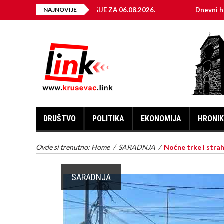
TRIČNE ENERGIJE ZA 06.08.2026.
NAJNOVIJE
Dnevni horoskop za 6. av
DRUŠTVO
POLITIKA
EKONOMIJA
HRONI
Ovde si trenutno:
Home
/
SARADNJA
/
Noćne trke i stra
SARADNJA