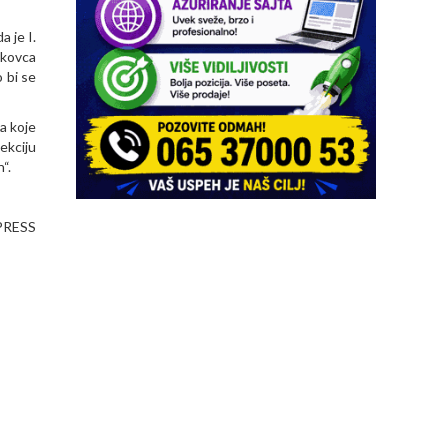
a je I.
akovca
 bi se
a koje
ekciju
“.
PRESS