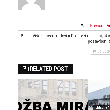
Previous Ar
Blace: Višemesečni radovi u Prebrezi uzaludni, ski
postavljeni a
31.05.2
RELATED POST
„Magna“ 