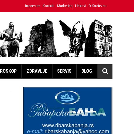
enica Hristina
Impresum
Kontakt
Japanski volonter u Ćićevcu umesto izložbe
Marketing
Linkovi
O Kruševcu
ROSKOP
ZDRAVLJE
SERVIS
BLOG