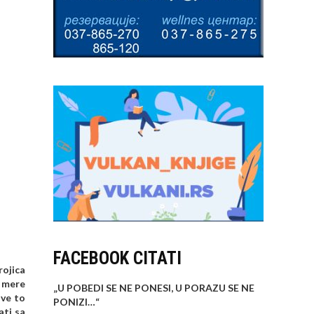
FACEBOOK CITATI
rojica
e mere
„U POBEDI SE NE PONESI, U PORAZU SE NE
sve to
PONIZI…
“
ati sa