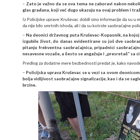
–
Zato je važno da se ova tema ne zaboravi nakon nekol
glas građana, koji već dugo ukazuju na ovaj problem i tra
Iz Policijske uprave Kruševac dobili smo informacije da su 
da nije bilo smrtnih ishoda, ali i da su kotrole saobraćajne poli
–
Na deonici državnog puta Kruševac-Kopaonik, na kojoj 
izgubile život, do danas evidentirane su još dve saobr
pitanju frekventna saobraćajnica, pripadnici saobraćajne
nesavesne vozače, a često se angažuje i „presretač“ sa c
Predlog za dodatne mere bezbednosti predat je, kako navode
–
Policijska uprava Kruševac se u vezi sa ovom deonicom
bolja vidljivost saobraćajne signalizacije, kao i da se s
brzine.