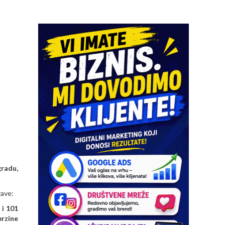
gradu,
rave:
 i 101
brzine