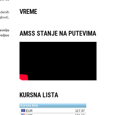
VREME
edenih
lović,
sniju
AMSS STANJE NA PUTEVIMA
voljno
KURSNA LISTA