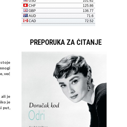
PREPORUKA ZA ČITANJE
ostoje
 mnogi
e, već
ali je
iko je
i put,