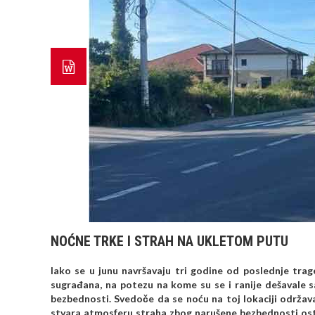
NOĆNE TRKE I STRAH NA UKLETOM PUTU
Iako se u junu navršavaju tri godine od poslednje trag
sugrađana, na potezu na kome su se i ranije dešavale 
bezbednosti. Svedoče da se noću na toj lokaciji održav
stvara atmosferu straha zbog narušene bezbednosti ostal