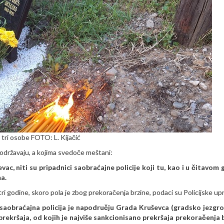
 tri osobe FOTO: L. Kijačić
 održavaju, a kojima svedoče meštani:
vac, niti su pripadnici saobraćajne policije koji tu, kao i u čitavom 
a.
ri godine, skoro pola je zbog prekoračenja brzine, podaci su Policijske up
saobraćajna policija je napodručju Grada Kruševca (gradsko jezgro
prekršaja, od kojih je najviše sankcionisano prekršaja prekoračenja 