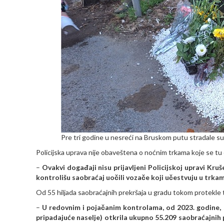
Pre tri godine u nesreći na Bruskom putu stradale su
Policijska uprava nije obaveštena o noćnim trkama koje se tu
–
Ovakvi događaji nisu prijavljeni Policijskoj upravi Kruše
kontrolišu saobraćaj uočili vozače koji učestvuju u trkam
Od 55 hiljada saobraćajnih prekršaja u gradu tokom protekle t
–
U redovnim i pojačanim kontrolama, od 2023. godine, 
pripadajuće naselje) otkrila ukupno 55.209 saobraćajnih 