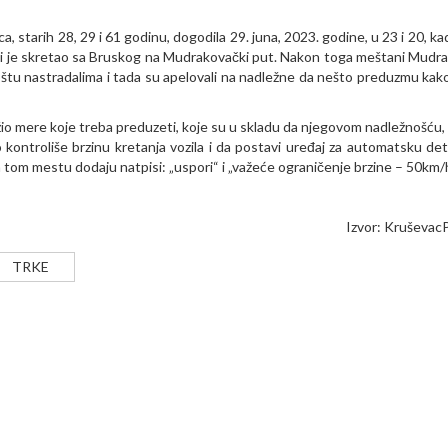
 starih 28, 29 i 61 godinu, dogodila 29. juna, 2023. godine, u 23 i 20, kad
 koji je skretao sa Bruskog na Mudrakovački put. Nakon toga meštani Mudr
oštu nastradalima i tada su apelovali na nadležne da nešto preduzmu kako
io mere koje treba preduzeti, koje su u skladu da njegovom nadležnošću, 
ontroliše brzinu kretanja vozila i da postavi uređaj za automatsku det
a tom mestu dodaju natpisi: „uspori“ i „važeće ograničenje brzine – 50km/h
Izvor:
Kruševac
TRKE