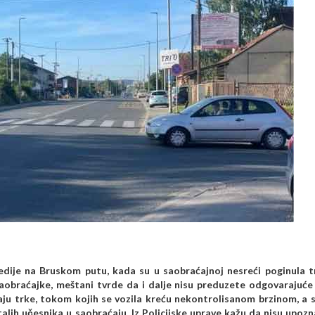
edije na Bruskom putu, kada su u saobraćajnoj nesreći poginula t
saobraćajke, meštani tvrde da i dalje nisu preduzete odgovarajuć
aju trke, tokom kojih se vozila kreću nekontrolisanom brzinom, a 
ih učesnika u saobraćaju. Iz Policijske uprave kažu da nisu upozn