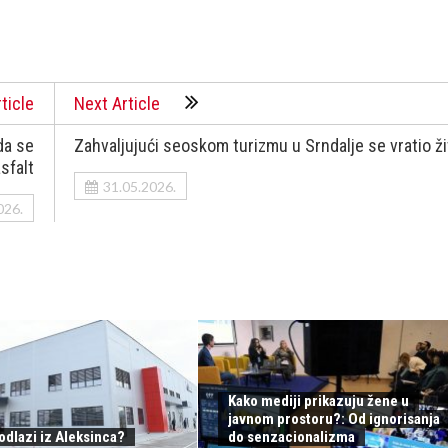
ticle
Next Article
da se
Zahvaljujući seoskom turizmu u Srndalje se vratio ž
sfalt
31.05.2026.
026.
Kako mediji prikazuju žene u
javnom prostoru?: Od ignorisanja
odlazi iz Aleksinca?
do senzacionalizma