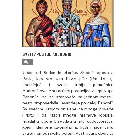
SVETI APOSTOL ANDRONIK
0
Jedan od Sedamdesetorice. Srodnik apostola
Pavla, kao što sam Pavle piše (Rm 16, 7),
spominjući i svetu Juniju, pomoćnicu
Andronikovu. Andronik bi postavljen za episkopa
Panonije, no ne stanovaše na jednom mestu,
nego propovedaše Jevanđelje po celoj Panoniji.
Sa svetom Junijom on uspe da mnoge privede
Hristu i da razori mnoge hramove idolske.
Imađahu oboje blagodatnu silu čudotvorstva,
kojom demone izgonjahu iz ljudi i isceljivahu
svaku nemoć i svaku bolest. Postradaše oboje za