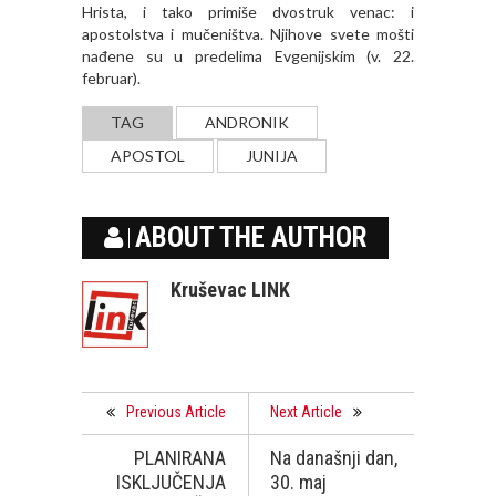
Hrista, i tako primiše dvostruk venac: i
apostolstva i mučeništva. Njihove svete mošti
nađene su u predelima Evgenijskim (v. 22.
februar).
TAG
ANDRONIK
APOSTOL
JUNIJA
ABOUT THE AUTHOR
Kruševac LINK
Previous Article
Next Article
PLANIRANA
Na današnji dan,
ISKLJUČENJA
30. maj