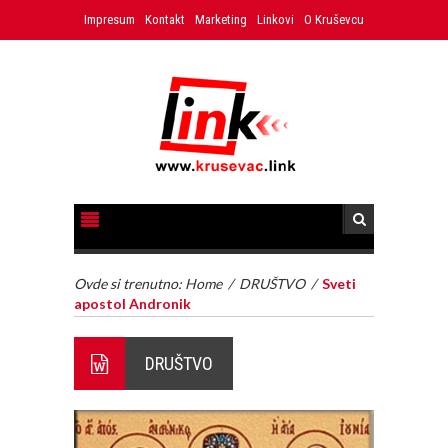
Impresum
Kontakt
Marketing
Linkovi
O Kruševcu
Ovde si trenutno:
Home
/
DRUŠTVO
/
Sveti
apostol Andronik
DRUŠTVO