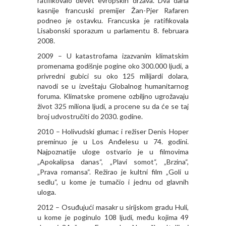
ratifikovalo devet evropskih država. Dva dana
kasnije francuski premijer Žan-Pjer Rafaren
podneo je ostavku. Francuska je ratifikovala
Lisabonski sporazum u parlamentu 8. februara
2008.
2009 – U katastrofama izazvanim klimatskim
promenama godišnje pogine oko 300.000 ljudi, a
privredni gubici su oko 125 milijardi dolara,
navodi se u izveštaju Globalnog humanitarnog
foruma. Klimatske promene ozbiljno ugrožavaju
život 325 miliona ljudi, a procene su da će se taj
broj udvostručiti do 2030. godine.
2010 – Holivudski glumac i režiser Denis Hoper
preminuo je u Los Anđelesu u 74. godini.
Najpoznatije uloge ostvario je u filmovima
„Apokalipsa danas“, „Plavi somot“, „Brzina“,
„Prava romansa“. Režirao je kultni film „Goli u
sedlu“, u kome je tumačio i jednu od glavnih
uloga.
2012 – Osuđujući masakr u sirijskom gradu Huli,
u kome je poginulo 108 ljudi, među kojima 49