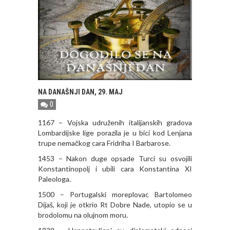
NA DANAŠNJI DAN, 29. MAJ
0
1167 – Vojska udruženih italijanskih gradova
Lombardijske lige porazila je u bici kod Lenjana
trupe nemačkog cara Fridriha I Barbarose.
1453 – Nakon duge opsade Turci su osvojili
Konstantinopolj i ubili cara Konstantina XI
Paleologa.
1500 – Portugalski moreplovac Bartolomeo
Dijaš, koji je otkrio Rt Dobre Nade, utopio se u
brodolomu na olujnom moru.