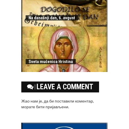
Na današnji dan, 6. avgust
Sveta mučenica Hristina
LEAVE A COMMENT
Жао нам је, да би поставили коментар,
морате
бити пријављени
.