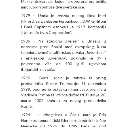
Moskvi deklaraciju kojom je otvorena era boljih,
miroljubivih odnosa dve svetske sile.
1979 – Umrla je zvezda nemog filma Meri
Pikford. Sa Daglasom Ferbanksom, D.W. Grifitom
i Čarli Čaplinom osnovala je 1919. kompaniju
„United Artists Corporation“.
1985 – Na stadionu „Hejsel“ u Briselu, u
neredima pred finalni meč evropskog Kupa
šampiona između italijanskog prvaka „Juventusa“
i engleskog „Liverpula“, poginulo je 39 i
povređeno više od 400 ljudi, uglavnom
italijanskih navijača.
1990 – Boris Jeljcin je izabran za prvog
predsednika Ruske Federacije. U decembru
1999. podneo je ostavku i imenovao premijera
Vladimira Putina za vršioca dužnosti. Putin je 26.
marta 2002. izabran za novog predsednika
Rusije.
1994 – U izbeglištvu u Čileu umro je Erih
Honeker, komunistički lider i predsednik Istočne
Nemačke od 1976. do 1989. kada je, pod