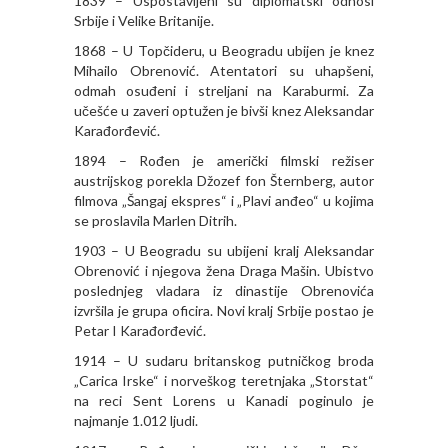
1839 – Uspostavljeni su diplomatski odnosi
Srbije i Velike Britanije.
1868 – U Topčideru, u Beogradu ubijen je knez
Mihailo Obrenović. Atentatori su uhapšeni,
odmah osuđeni i streljani na Karaburmi. Za
učešće u zaveri optužen je bivši knez Aleksandar
Karađorđević.
1894 – Rođen je američki filmski režiser
austrijskog porekla Džozef fon Šternberg, autor
filmova „Šangaj ekspres“ i „Plavi anđeo“ u kojima
se proslavila Marlen Ditrih.
1903 – U Beogradu su ubijeni kralj Aleksandar
Obrenović i njegova žena Draga Mašin. Ubistvo
poslednjeg vladara iz dinastije Obrenovića
izvršila je grupa oficira. Novi kralj Srbije postao je
Petar I Karađorđević.
1914 – U sudaru britanskog putničkog broda
„Carica Irske“ i norveškog teretnjaka „Storstat“
na reci Sent Lorens u Kanadi poginulo je
najmanje 1.012 ljudi.