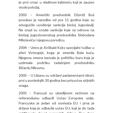
je prvi crnac u vladinom kabinetu koji je zauzeo
visoki položaj.
2003 – Američki predsednik Džordž Buš
povukao je naredbe od pre 11 godina koje su
omogućile uvođenje sankcija bivšoj Jugoslaviji.
Na snazi su ostale sankcije koje se odnose na
bivšeg jugoslovenskog predsednika Slobodana
Miloševića i njegovu porodicu.
2004 – Umro je Arčibald Koks specijalni tužilac u
aferi Votergejt, koga je smenila Bela kuća.
Njegova smena izazvala je političku buru koja je
uzdrmala podršku tadašnjem predsedniku
Ričardu Niksonu.
2005 – U Libanu su održani parlamentarni izbori,
prvi u poslednjih 30 godina bez prisustva sirijskih
snaga.
2005 – Francuzi su ubedljivom većinom na
referendumu odbacili Ustav Evropske unije.
Francuska je jedan od osnivača EU i prva je
država koja je odbacila ustav EU, koji je do tada