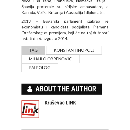
dece i 34 žene, Francuska, Nemačka, Italija i
Španija proterale su sirijske ambasadore, a
Kanada, Velika Britanija i Australija i diplomate.
2013 – Bugarski parlament izabrao je
ekonomistu i kandidata socijalista Plamena
Orešarskog za premijera, koji će na toj dužnosti
ostati do 6. avgusta 2014.
TAG
KONSTANTINOPOLJ
MIHAILO OBRENOVIĆ
PALEOLOG
ABOUT THE AUTHOR
Kruševac LINK