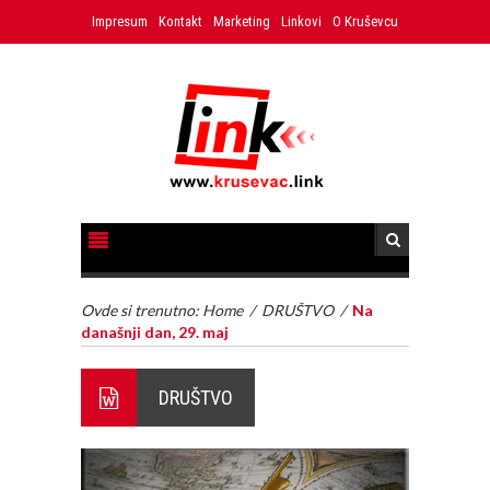
Impresum
Kontakt
Marketing
Linkovi
O Kruševcu
Ovde si trenutno:
Home
/
DRUŠTVO
/
Na
današnji dan, 29. maj
DRUŠTVO