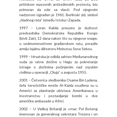
pritiskom masovnih antirežimskih protesta, bio
primoran da ode sa vlasti. Pod njegovim
nadzorom izgrađen je 1961. Berlinski zid, simbol
„hladnog rata“ između Istoka i Zapada.
1997 – Loran Kabila preuzeo je dužnost
predsednika Demokratske Republike Kongo
(bivši Zair), 12 dana nakon što su njegove snage,
u sedmomesečnom građanskom ratu, porazile
armiju lojalnu diktatoru Mobutuu Sese Sekou.
1999 – Hrvatska je odbila zahtev Međunarodnog
suda za ratne zločine u Hagu za pokretanje
istrage o zločinima počinjenim nad srpskim
civilima u operaciji „Oluja“ u avgustu 1955.
2001 – Četvorica sledbenika Osame Bin Ladena,
šefa terorističke mreže Al-Kaida osuđena su u
Americi za planiranje ubistava Amerikanaca u
inostranstvu i postavljanje bombi u dve
američke ambasade u Africi.
2002 – U Velikoj Britaniji je crnac Pol Boteng
imenovan za generalnog sekretara Trezora i on