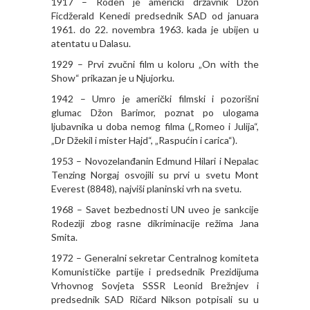
1917 – Rođen je američki državnik Džon
Ficdžerald Kenedi predsednik SAD od januara
1961. do 22. novembra 1963. kada je ubijen u
atentatu u Dalasu.
1929 – Prvi zvučni film u koloru „On with the
Show“ prikazan je u Njujorku.
1942 – Umro je američki filmski i pozorišni
glumac Džon Barimor, poznat po ulogama
ljubavnika u doba nemog filma („Romeo i Julija“,
„Dr Džekil i mister Hajd“, „Raspućin i carica“).
1953 – Novozelanđanin Edmund Hilari i Nepalac
Tenzing Norgaj osvojili su prvi u svetu Mont
Everest (8848), najviši planinski vrh na svetu.
1968 – Savet bezbednosti UN uveo je sankcije
Rodeziji zbog rasne dikriminacije režima Jana
Smita.
1972 – Generalni sekretar Centralnog komiteta
Komunističke partije i predsednik Prezidijuma
Vrhovnog Sovjeta SSSR Leonid Brežnjev i
predsednik SAD Ričard Nikson potpisali su u