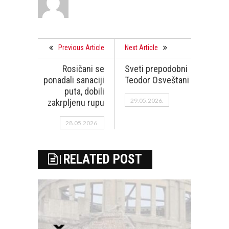
Previous Article
Next Article
Rosičani se
Sveti prepodobni
ponadali sanaciji
Teodor Osveštani
puta, dobili
29.05.2026.
zakrpljenu rupu
28.05.2026.
RELATED POST