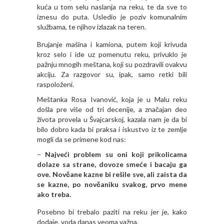
kuća u tom selu naslanja na reku, te da sve to
iznesu do puta. Usledio je poziv komunalnim
službama, te njihov izlazak na teren.
Brujanje mašina i kamiona, putem koji krivuda
kroz selo i ide uz pomenutu reku, privuklo je
pažnju mnogih meštana, koji su pozdravili ovakvu
akciju. Za razgovor su, ipak, samo retki bili
raspoloženi.
Meštanka Rosa Ivanović, koja je u Malu reku
došla pre više od tri decenije, a značajan deo
života provela u Švajcarskoj, kazala nam je da bi
bilo dobro kada bi praksa i iskustvo iz te zemlje
mogli da se primene kod nas:
–
Najveći problem su oni koji prikolicama
dolaze sa strane, dovoze smeće i bacaju ga
ove. Novčane kazne bi rešile sve, ali zaista da
se kazne, po novčaniku svakog, prvo mene
ako treba.
Posebno bi trebalo paziti na reku jer je, kako
dodaje, voda danas veoma važna.