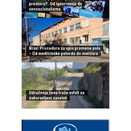
prostoru?: Od ignorisanja do
senzacionalizma
Brus: Procedura za upis promene pola
– Od medicinske potvrde do matičara
Udruženja žena traže asfalt za
zaboravljeni zaselak