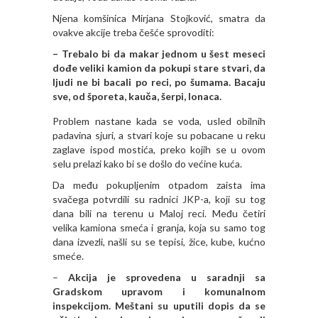
Njena komšinica Mirjana Stojković, smatra da
ovakve akcije treba češće sprovoditi:
– Trebalo bi da makar jednom u šest meseci
dođe veliki kamion da pokupi stare stvari, da
ljudi ne bi bacali po reci, po šumama. Bacaju
sve, od šporeta, kauča, šerpi, lonaca.
Problem nastane kada se voda, usled obilnih
padavina sjuri, a stvari koje su pobacane u reku
zaglave ispod mostića, preko kojih se u ovom
selu prelazi kako bi se došlo do većine kuća.
Da među pokupljenim otpadom zaista ima
svačega potvrdili su radnici JKP-a, koji su tog
dana bili na terenu u Maloj reci. Među četiri
velika kamiona smeća i granja, koja su samo tog
dana izvezli, našli su se tepisi, žice, kube, kućno
smeće.
–
Akcija je sprovedena u saradnji sa
Gradskom upravom i komunalnom
inspekcijom. Meštani su uputili dopis da se