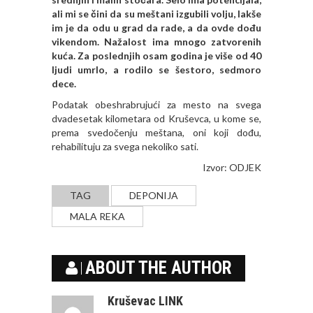
ali mi se čini da su meštani izgubili volju, lakše
im je da odu u grad da rade, a da ovde dođu
vikendom. Nažalost ima mnogo zatvorenih
kuća. Za poslednjih osam godina je više od 40
ljudi umrlo, a rodilo se šestoro, sedmoro
dece.
Podatak obeshrabrujući za mesto na svega
dvadesetak kilometara od Kruševca, u kome se,
prema svedočenju meštana, oni koji dođu,
rehabilituju za svega nekoliko sati.
Izvor:
ODJEK
TAG
DEPONIJA
MALA REKA
ABOUT THE AUTHOR
Kruševac LINK