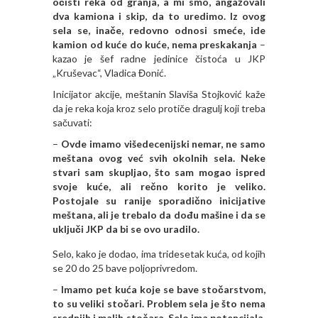
očisti reka od granja, a mi smo, angažovali
dva kamiona i skip, da to uredimo. Iz ovog
sela se, inače, redovno odnosi smeće, ide
kamion od kuće do kuće, nema preskakanja
–
kazao je šef radne jedinice čistoća u JKP
„Kruševac“, Vladica Đonić.
Inicijator akcije, meštanin Slaviša Stojković kaže
da je reka koja kroz selo protiče dragulj koji treba
sačuvati:
–
Ovde imamo višedecenijski nemar, ne samo
meštana ovog već svih okolnih sela. Neke
stvari sam skupljao, što sam mogao ispred
svoje kuće, ali rečno korito je veliko.
Postojale su ranije sporadično inicijative
meštana, ali je trebalo da dođu mašine i da se
uključi JKP da bi se ovo uradilo.
Selo, kako je dodao, ima tridesetak kuća, od kojih
se 20 do 25 bave poljoprivredom.
–
Imamo pet kuća koje se bave stočarstvom,
to su veliki stočari. Problem sela je što nema
srednjih i malih stočara. Selo ima potencijala,