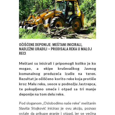
OČIŠĆENE DEPONIJE: MEŠTANI INICIRALI,
NADLEŽNI URADILI – PRODISALA REKA U MALOJ
RECI
Meštani su inicirali i pripomogli koliko je ko
mogao, a ekipe kruševačkog Javnog
komunalnog preduzeća izašle na teren.
Rezultat je očišćeno korito reke koja protiče
kroz Malu reku, seoce u podnožju Jastrepca,
te pokupljeno smeće i otpad sa tri manje
deponije na tom delu reke.
Pod sloganom „Oslobodimo naše reke“ meštanin
Slaviša Stojković inicirao je ovu akciju, pozvao
ostale da prikupe granje i otpad, jer se većina