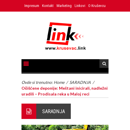
Impresum
Kontakt
Marketing
Linkovi
O Kruševcu
Ovde si trenutno:
Home
/
SARADNJA
/
Očišćene deponije: Meštani inicirali, nadležni
uradili – Prodisala reka u Maloj reci
SARADNJA