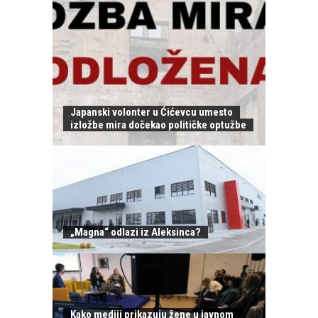
Japanski volonter u Ćićevcu umesto
izložbe mira dočekao političke optužbe
„Magna“ odlazi iz Aleksinca?
Kako mediji prikazuju žene u javnom