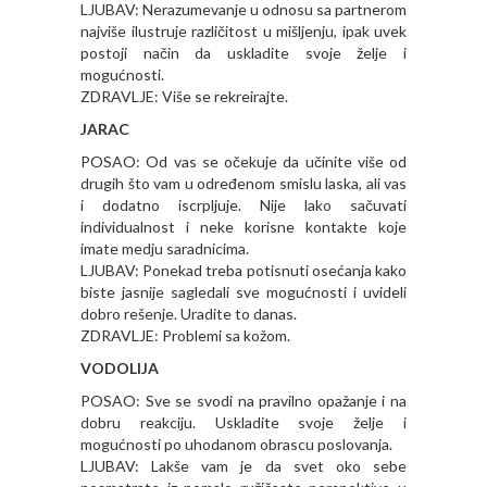
LJUBAV: Nerazumevanje u odnosu sa partnerom
najviše ilustruje različitost u mišljenju, ipak uvek
postoji način da uskladite svoje želje i
mogućnosti.
ZDRAVLJE: Više se rekreirajte.
JARAC
POSAO: Od vas se očekuje da učinite više od
drugih što vam u određenom smislu laska, ali vas
i dodatno iscrpljuje. Nije lako sačuvati
individualnost i neke korisne kontakte koje
imate medju saradnicima.
LJUBAV: Ponekad treba potisnuti osećanja kako
biste jasnije sagledali sve mogućnosti i uvideli
dobro rešenje. Uradite to danas.
ZDRAVLJE: Problemi sa kožom.
VODOLIJA
POSAO: Sve se svodi na pravilno opažanje i na
dobru reakciju. Uskladite svoje želje i
mogućnosti po uhodanom obrascu poslovanja.
LJUBAV: Lakše vam je da svet oko sebe