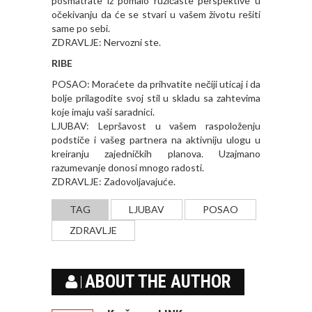
posmatrate iz pomalo ružičaste perspektive u
očekivanju da će se stvari u vašem životu rešiti
same po sebi.
ZDRAVLJE: Nervozni ste.
RIBE
POSAO: Moraćete da prihvatite nečiji uticaj i da
bolje prilagodite svoj stil u skladu sa zahtevima
koje imaju vaši saradnici.
LJUBAV: Lepršavost u vašem raspoloženju
podstiče i vašeg partnera na aktivniju ulogu u
kreiranju zajedničkih planova. Uzajmano
razumevanje donosi mnogo radosti.
ZDRAVLJE: Zadovoljavajuće.
TAG
LJUBAV
POSAO
ZDRAVLJE
ABOUT THE AUTHOR