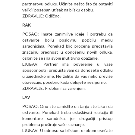
partnerovu odluku. Učinite nešto što će ostaviti
veliki i poseban utisak na blisku osobu.
ZDRAVLJE: Odlično.
RAK
POSAO: Imate zanimljive ideje i potrebu da
ostvarite bolju poslovnu poziciju medju
saradnicima. Ponekad blic procena predstavlja
značajnu prednost u donošenju novih odluka,
oslonite se i na svoje inutitivno opažanje.
LJUBAV: Partner ima poverenje u vaše
sposobnosti i prepušta vam da donosete odluku
u zajedničko ime. Ne želite da vas neko previše
obavezuje, posebno kada delujete nesigurno.
ZDRAVLJE: Problemi sa varenjem.
LAV
POSAO: Ono sto zamislite u stanju ste lako i da
ostvarite. Ponekad treba osluškivati reakciju ili
komentare saradnika, jer drugačiji pristup
problemu proširuje vaše saznanje.
LJUBAV: U odnosu sa bliskom osobom osećate