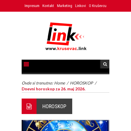
Impresum
Kontakt
Marketing
Linkovi
O Kruševcu
Ovde si trenutno:
Home
/
HOROSKOP
/
Dnevni horoskop za 26. maj 2026.
HOROSKOP