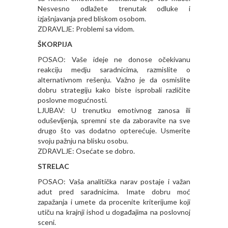
Nesvesno odlažete trenutak odluke i
izjašnjavanja pred bliskom osobom.
ZDRAVLJE: Problemi sa vidom.
ŠKORPIJA
POSAO: Vaše ideje ne donose očekivanu
reakciju medju saradnicima, razmislite o
alternativnom rešenju. Važno je da osmislite
dobru strategiju kako biste isprobali različite
poslovne mogućnosti.
LJUBAV: U trenutku emotivnog zanosa ili
oduševljenja, spremni ste da zaboravite na sve
drugo što vas dodatno opterećuje. Usmerite
svoju pažnju na blisku osobu.
ZDRAVLJE: Osećate se dobro.
STRELAC
POSAO: Vaša analitička narav postaje i važan
adut pred saradnicima. Imate dobru moć
zapažanja i umete da procenite kriterijume koji
utiču na krajnji ishod u događajima na poslovnoj
sceni.