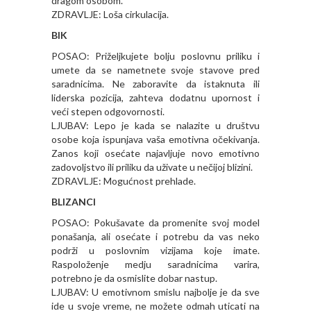
dragom osobom.
ZDRAVLJE: Loša cirkulacija.
BIK
POSAO: Priželjkujete bolju poslovnu priliku i
umete da se nametnete svoje stavove pred
saradnicima. Ne zaboravite da istaknuta ili
liderska pozicija, zahteva dodatnu upornost i
veći stepen odgovornosti.
LJUBAV: Lepo je kada se nalazite u društvu
osobe koja ispunjava vaša emotivna očekivanja.
Zanos koji osećate najavljuje novo emotivno
zadovoljstvo ili priliku da uživate u nečijoj blizini.
ZDRAVLJE: Mogućnost prehlade.
BLIZANCI
POSAO: Pokušavate da promenite svoj model
ponašanja, ali osećate i potrebu da vas neko
podrži u poslovnim vizijama koje imate.
Raspoloženje medju saradnicima varira,
potrebno je da osmislite dobar nastup.
LJUBAV: U emotivnom smislu najbolje je da sve
ide u svoje vreme, ne možete odmah uticati na