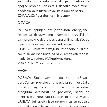
zadovoljstvo, učinite sve što je potrebno da
spojite lepo sa korisnim. Uskladite svoje misli i
osećanja kako biste uživali na poseban način.
ZDRAVLJE: Potreban vam je odmor.
DEVICA
POSAO: Ispunjeni ste pozitivnom energijom i
željom za dokazivanjem. Nemojte dozvoliti da
vam promakne dobra poslovna prilika, nalazite se
u poziciji da ostvarite dvostruki uspeh.
LJUBAV: Obratite pažnju na iznenadne susrete.
Neko će vas inspirisati na novu emotivnu radost,
mada će ta radost biti kratkoga daha.
ZDRAVLJE: Osećate se dobro.
VAGA
POSAO: Stalo vam je da se pridržavate
određenog protokola u poslovanju i osećate
dodatnu sigurnost u poznatim situacijama.
Međjutim, okolnosti na poslovnoj sceni se
menjaju brže nego što to želite i pretpostavljate.
LJUBAV: Još uvek niste spremni da se suočite
sa nekim emotivnim dilemama koje vas muče.