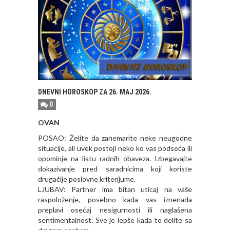
DNEVNI HOROSKOP ZA 26. MAJ 2026.
0
OVAN
POSAO: Želite da zanemarite neke neugodne
situacije, ali uvek postoji neko ko vas podseća ili
opominje na listu radnih obaveza. Izbegavajte
dokazivanje pred saradnicima koji koriste
drugačije poslovne kriterijume.
LJUBAV: Partner ima bitan uticaj na vaše
raspoloženje, posebno kada vas iznenada
preplavi osećaj nesigurnosti ili naglašena
sentimentalnost. Sve je lepše kada to delite sa