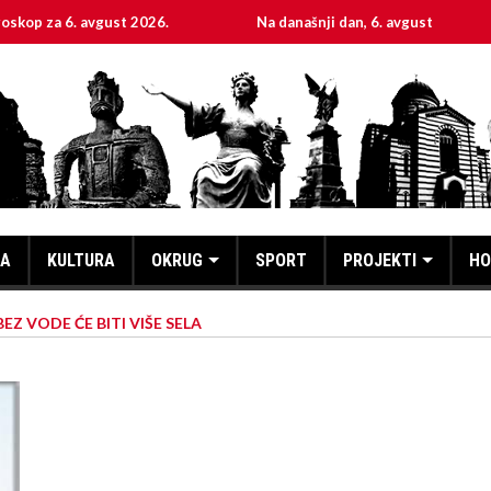
6. avgust 2026.
Na današnji dan, 6. avgust
Sveta
KA
KULTURA
OKRUG
SPORT
PROJEKTI
HO
BEZ VODE ĆE BITI VIŠE SELA