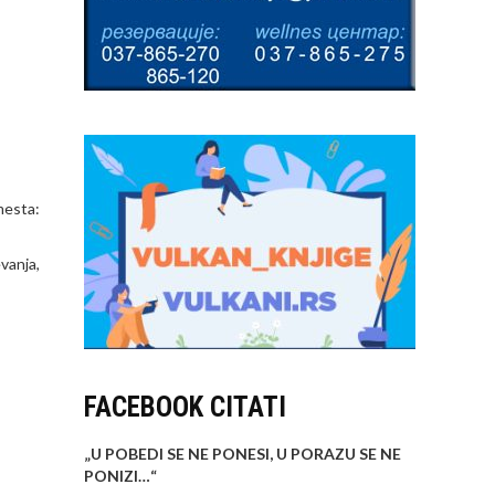
mesta:
vanja,
FACEBOOK CITATI
„U POBEDI SE NE PONESI, U PORAZU SE NE
PONIZI…
“