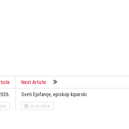
ticle
Next Article
2026.
Sveti Epifanije, episkop kiparski
026.
25.05.2026.