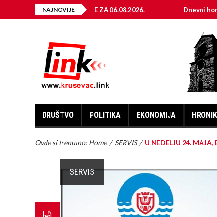
LEKTRIČNE ENERGIJE ZA 06.08.2026.
NAJNOVIJE
Dnevni horoskop za 
DRUŠTVO
POLITIKA
EKONOMIJA
HRONI
Ovde si trenutno:
Home
/
SERVIS
/
U NEDELJU 24. MAJA, 
SERVIS