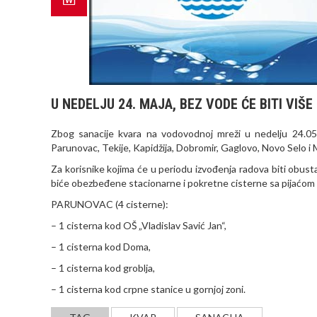
U NEDELJU 24. MAJA, BEZ VODE ĆE BITI VIŠE
Zbog sanacije kvara na vodovodnoj mreži u nedelju 24.05
Parunovac, Tekije, Kapidžija, Dobromir, Gaglovo, Novo Selo i M
Za korisnike kojima će u periodu izvođenja radova biti obus
biće obezbeđene stacionarne i pokretne cisterne sa pijaćom
PARUNOVAC (4 cisterne):
– 1 cisterna kod OŠ „Vladislav Savić Jan“,
– 1 cisterna kod Doma,
– 1 cisterna kod groblja,
– 1 cisterna kod crpne stanice u gornjoj zoni.