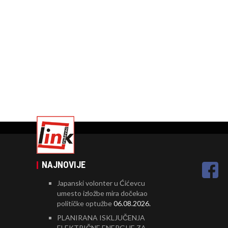
NAJNOVIJE
Japanski volonter u Ćićevcu
umesto izložbe mira dočekao
političke optužbe
06.08.2026.
PLANIRANA ISKLJUČENJA
ELEKTRIČNE ENERGIJE ZA