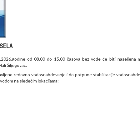
 SELA
.2026.godine od 08.00 do 15.00 časova bez vode će biti naseljena 
ali Šiljegovac.
tavljeno redovno vodosnabdevanje i do potpune stabilizacije vodosnabde
 vodom na sledećim lokacijama: