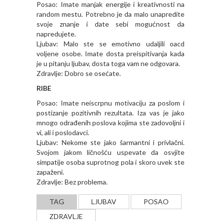
Posao: Imate manjak energije i kreativnosti na
random mestu. Potrebno je da malo unapredite
svoje znanje i date sebi mogućnost da
napredujete.
Ljubav: Malo ste se emotivno udaljili oacd
voljene osobe. Imate dosta preispitivanja kada
je u pitanju ljubav, dosta toga vam ne odgovara.
Zdravlje: Dobro se osećate.
RIBE
Posao: Imate neiscrpnu motivaciju za poslom i
postizanje pozitivnih rezultata. Iza vas je jako
mnogo odrađenih poslova kojima ste zadovoljni i
vi, ali i poslodavci.
Ljubav: Nekome ste jako šarmantni i privlačni.
Svojom jakom ličnošću uspevate da osvjite
simpatije osoba suprotnog pola i skoro uvek ste
zapaženi.
Zdravlje: Bez problema.
TAG
LJUBAV
POSAO
ZDRAVLJE