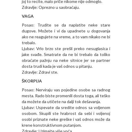
joj to recite, malo priče nikome nije odmoglo.
Zdravlje: Oprezno u saobraćaju.
VAGA
Posao: Trudite se da naplatite neke stare
dugove. Možete i vi da upadnete u dogovanja
ako ne reagujete na vreme, a to vam nikako ne bi
trebalo.
Ljubav: Vrlo brzo ste prešli preko nesuglasica i
jake svađe. Smatrate da ne bi trebalo da toliko
obraćate pažnju na neke sitnice jer se partner
dosta trudi kada je vaš odnos u pitanju.
Zdravlje: Zdravi ste.
ŠKORPIJA
Posao: Nerviraju vas pojedine osobe sa radnog
mesta. Rado biste promenili dosta toga, ali teško
da možete da utičete na dalji tok dešavanja.
Ljubav: Uspevate da sredite odnos sa voljenom
osobom. Skupili ste hrabrost da sebi i voljenoj
osobi priznate neke greške i vaš odnos može da
krene konstruktivnom putanjom.
Zdravlje: Uzimajte više voća.