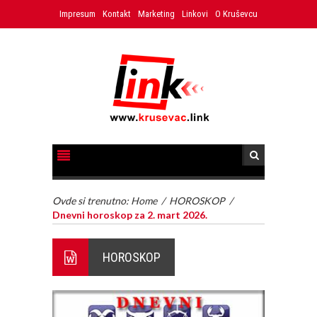
Impresum
Kontakt
Marketing
Linkovi
O Kruševcu
Ovde si trenutno:
Home
/
HOROSKOP
/
Dnevni horoskop za 2. mart 2026.
HOROSKOP