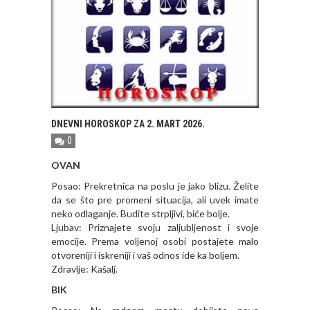
DNEVNI HOROSKOP ZA 2. MART 2026.
0
OVAN
Posao: Prekretnica na poslu je jako blizu. Želite
da se što pre promeni situacija, ali uvek imate
neko odlaganje. Budite strpljivi, biće bolje.
Ljubav: Priznajete svoju zaljubljenost i svoje
emocije. Prema voljenoj osobi postajete malo
otvoreniji i iskreniji i vaš odnos ide ka boljem.
Zdravlje: Kašalj.
BIK