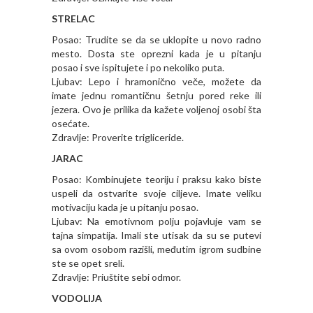
STRELAC
Posao: Trudite se da se uklopite u novo radno
mesto. Dosta ste oprezni kada je u pitanju
posao i sve ispitujete i po nekoliko puta.
Ljubav: Lepo i hramonično veče, možete da
imate jednu romantičnu šetnju pored reke ili
jezera. Ovo je prilika da kažete voljenoj osobi šta
osećate.
Zdravlje: Proverite trigliceride.
JARAC
Posao: Kombinujete teoriju i praksu kako biste
uspeli da ostvarite svoje ciljeve. Imate veliku
motivaciju kada je u pitanju posao.
Ljubav: Na emotivnom polju pojavluje vam se
tajna simpatija. Imali ste utisak da su se putevi
sa ovom osobom razišli, međutim igrom sudbine
ste se opet sreli.
Zdravlje: Priuštite sebi odmor.
VODOLIJA