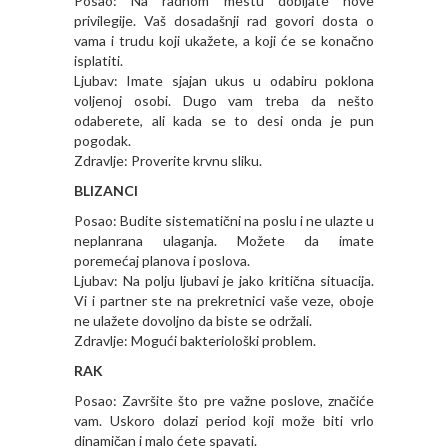
Posao: Na radnom mestu dobijate nove
privilegije. Vaš dosadašnji rad govori dosta o
vama i trudu koji ukažete, a koji će se konačno
isplatiti.
Ljubav: Imate sjajan ukus u odabiru poklona
voljenoj osobi. Dugo vam treba da nešto
odaberete, ali kada se to desi onda je pun
pogodak.
Zdravlje: Proverite krvnu sliku.
BLIZANCI
Posao: Budite sistematični na poslu i ne ulazte u
neplanrana ulaganja. Možete da imate
poremećaj planova i poslova.
Ljubav: Na polju ljubavi je jako kritična situacija.
Vi i partner ste na prekretnici vaše veze, oboje
ne ulažete dovoljno da biste se održali.
Zdravlje: Mogući bakteriološki problem.
RAK
Posao: Završite što pre važne poslove, značiće
vam. Uskoro dolazi period koji može biti vrlo
dinamičan i malo ćete spavati.