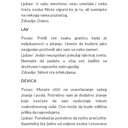
Ljubav: U vašu emotivnu vezu umešala i neka
treća osoba. Niste sigurni ko je to, ali sumnjate
na nekoga vama poznatog.
Zdravlje: Dobro.
LAV
Posao: Prešli ste svaku granicu kada je
neljubaznost u pitanju. Umete da budete jako
nezgodan protivnik ako vam se neko zameri.
Ljubav: Jedan neuspešan pokušaj nije kraj sveta.
Nemojte da padate u očaj već izađite sa
društvom i napravite sebi ugođaj.
Zdravlje: Skloni ste infekcijama.
DEVICA
Posao: Morate otići na usavršavanje vašeg
znanja i posla. Potrebno vam je dodatno znanje
koje osećate da vam nedostaje tokom
svakodnevnog rada. Ovo može da bude odlična
prilika da napredujete.
Ljubav: Ponekad je potrebno da nešto prećutite.
Razmislite šta želite od voljene osobe i otvoreno