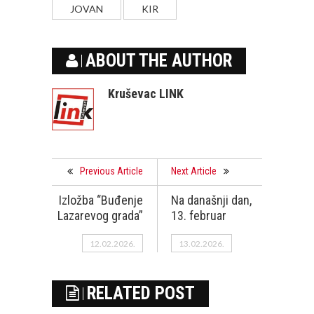
JOVAN
KIR
ABOUT THE AUTHOR
Kruševac LINK
Previous Article
Next Article
Izložba “Buđenje
Na današnji dan,
Lazarevog grada”
13. februar
12.02.2026.
13.02.2026.
RELATED POST