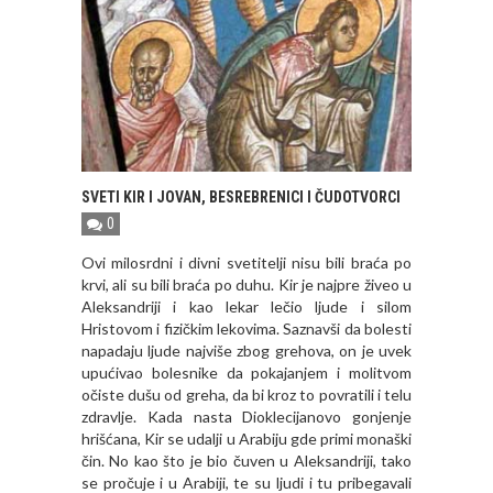
SVETI KIR I JOVAN, BESREBRENICI I ČUDOTVORCI
0
Ovi milosrdni i divni svetitelji nisu bili braća po
krvi, ali su bili braća po duhu. Kir je najpre živeo u
Aleksandriji i kao lekar lečio ljude i silom
Hristovom i fizičkim lekovima. Saznavši da bolesti
napadaju ljude najviše zbog grehova, on je uvek
upućivao bolesnike da pokajanjem i molitvom
očiste dušu od greha, da bi kroz to povratili i telu
zdravlje. Kada nasta Dioklecijanovo gonjenje
hrišćana, Kir se udalji u Arabiju gde primi monaški
čin. No kao što je bio čuven u Aleksandriji, tako
se pročuje i u Arabiji, te su ljudi i tu pribegavali