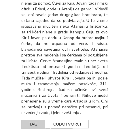
njemu za pomoć. Čuvši za Kira, Jovan, tada rimski
oficir u Edesi, dođe u Arabiju da ga vidi. Videvši
se, oni zavole jedan drugog kao brat brata, te
ostanu zajedno da se podvizavaju. U to vreme
istjazavahu mučitelji neku Atanasiju hrišćanku,
sa tri kćeri njene u gradu Kanopu. Čuju za ovo
Kir i Jovan pa dođu u Kanop da hrabre majku i
ćerke, da ne otpadnu od vere. I zaista,
blagodareći savetima ovih svetitelja, Atanasija
pretrpe sva mučenja i sa ćerkama bi pogubljena
za Hrista. Ćerke Atanasijine zvale su se: sveta
Teoktista od petnaest godina, Teodotija od
trinaest godina i Evdokija od jedanaest godina.
Tada mučitelji uhvate Kira i Jovana pa ih, posle
muka i tamnovanja, mačem posekoše, 311.
godine. Bezbrojna čudesa učiniše ovi sveti
mučenici i za života i po smrti. Njihove mošti
prenesene su u vreme cara Arkadija u Rim. Oni
se prizivaju u pomoć naročito pri nesanici, pri
osvećenju vode, i jeleosveštenju .
TAG
ČUDOTVORCI