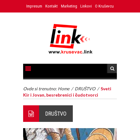
Impresum
Kontakt
Marketing
Linkovi
O Kruševcu
Ovde si trenutno:
Home
/
DRUŠTVO
/
Sveti
Kir i Jovan, besrebrenici i čudotvorci
DRUŠTVO