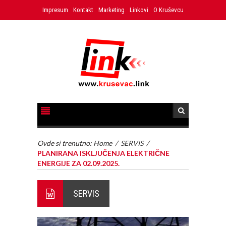
Impresum
Kontakt
Marketing
Linkovi
O Kruševcu
Ovde si trenutno:
Home
/
SERVIS
/
PLANIRANA ISKLJUČENJA ELEKTRIČNE
ENERGIJE ZA 02.09.2025.
SERVIS