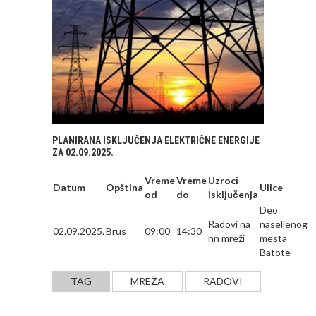
PLANIRANA ISKLJUČENJA ELEKTRIČNE ENERGIJE
ZA 02.09.2025.
Vreme
Vreme
Uzroci
Datum
Opština
Ulice
od
do
isključenja
Deo
Radovi na
naseljenog
02.09.2025.
Brus
09:00
14:30
nn mreži
mesta
Batote
TAG
MREŽA
RADOVI