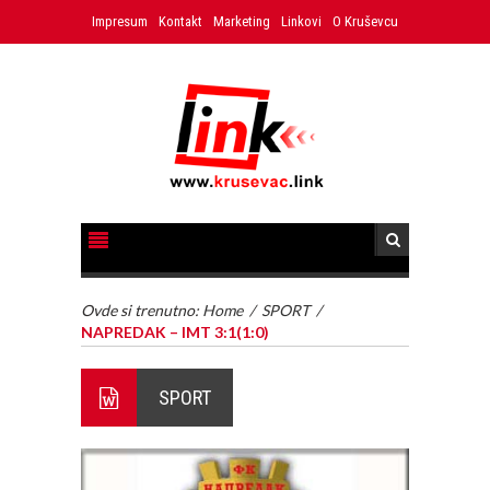
Impresum
Kontakt
Marketing
Linkovi
O Kruševcu
Ovde si trenutno:
Home
/
SPORT
/
NAPREDAK – IMT 3:1(1:0)
SPORT