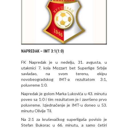
NAPREDAK – IMT 3:1(1:0)
FK Napredak je u nedelju, 31. avgusta, u
utakmici 7. kola Mozzart bet Superlige Srbije
savladao, na svom terenu, ekipu
novobeogradskog IMT-a rezultatom 3:1,
poluvreme 1:0.
Napredak je golom Marka Lukovića u 43. minutu
poveo sa 1:0 i tim rezultatom je i završeno prvo
poluvreme. Izjednačenje je IMT-u doneo u 53.
minutu Olivije Til.
Na 2:1 za kruševačkog superligaša povisio je
Stefan Bukorac u 66. minutu, a samo četiri