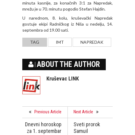
minuta kasnije, za konačnih 3:1 za Napredak,
mrežu je u 70. minutu pogodio Stefan Hajdin.
U narednom, 8. kolu, kruševački Napredak
gostuje ekipi Radničkog iz Niša u nedelju, 14.
septembra od 19.00 sati.
TAG
IMT
NAPREDAK
ABOUT THE AUTHOR
Kruševac LINK
Previous Article
Next Article
Dnevni horoskop
Sveti prorok
za 1. septembar
Samuil