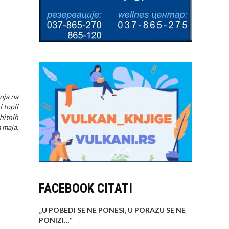
nja na
 topli
hitnih
 maja.
FACEBOOK CITATI
„U POBEDI SE NE PONESI, U PORAZU SE NE
PONIZI…
“