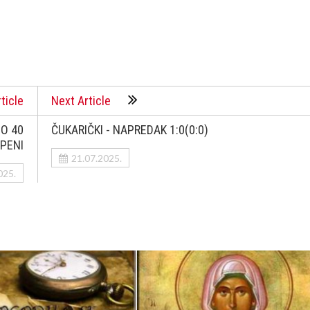
ticle
Next Article
DO 40
ČUKARIČKI - NAPREDAK 1:0(0:0)
PENI
21.07.2025.
025.