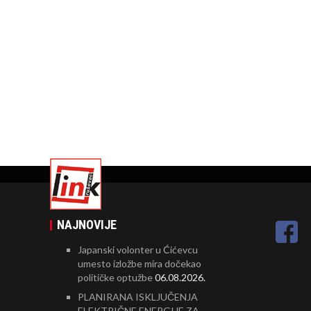
NAJNOVIJE
Japanski volonter u Ćićevcu
umesto izložbe mira dočekao
političke optužbe
06.08.2026.
PLANIRANA ISKLJUČENJA
ELEKTRIČNE ENERGIJE ZA