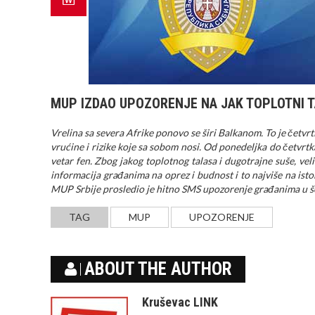
MUP IZDAO UPOZORENJE NA JAK TOPLOTNI T
Vrelina sa severa Afrike ponovo se širi Balkanom. To je četvr
vrućine i rizike koje sa sobom nosi. Od ponedeljka do četvrtka
vetar fen. Zbog jakog toplotnog talasa i dugotrajne suše, ve
informacija građanima na oprez i budnost i to najviše na istok
MUP Srbije prosledio je hitno SMS upozorenje građanima u š
TAG
MUP
UPOZORENJE
ABOUT THE AUTHOR
Kruševac LINK