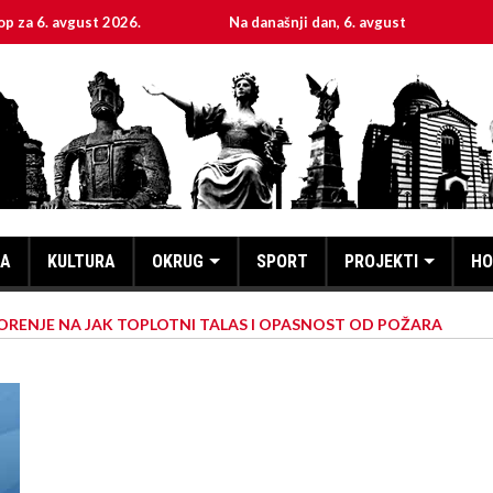
vgust 2026.
Na današnji dan, 6. avgust
Sveta muč
KA
KULTURA
OKRUG
SPORT
PROJEKTI
HO
RENJE NA JAK TOPLOTNI TALAS I OPASNOST OD POŽARA