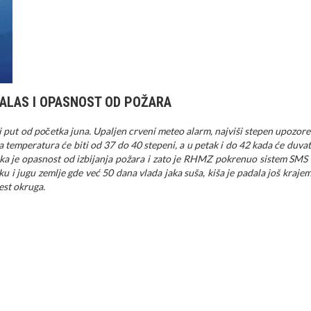
ALAS I OPASNOST OD POŽARA
ti put od početka juna. Upaljen crveni meteo alarm, najviši stepen upozore
 temperatura će biti od 37 do 40 stepeni, a u petak i do 42 kada će duvati
lika je opasnost od izbijanja požara i zato je RHMZ pokrenuo sistem SMS 
u i jugu zemlje gde već 50 dana vlada jaka suša, kiša je padala još krajem
est okruga.