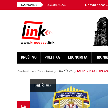
TRIČNE ENERGIJE ZA 06.08.2026.
NAJNOVIJE
Dnevni horoskop za 6. a
DRUŠTVO
POLITIKA
EKONOMIJA
HRONI
Ovde si trenutno:
Home
/
DRUŠTVO
/
MUP IZDAO UPOZO
DRUŠTVO