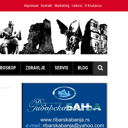
enica Hristina
Impresum
Kontakt
Japanski volonter u Ćićevcu umesto izložbe
Marketing
Linkovi
O Kruševcu
ROSKOP
ZDRAVLJE
SERVIS
BLOG