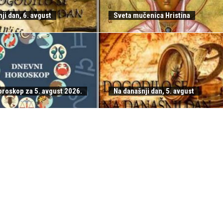
ji dan, 6. avgust
Sveta mučenica Hristina
oroskop za 5. avgust 2026.
Na današnji dan, 5. avgust