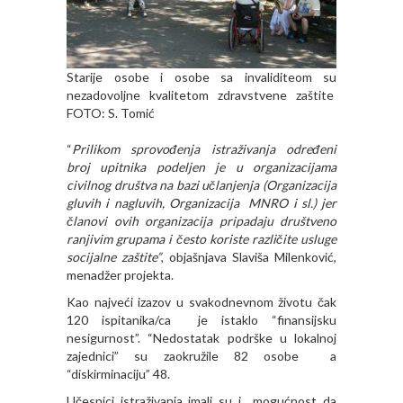
Starije osobe i osobe sa invaliditeom su
nezadovoljne kvalitetom zdravstvene zaštite
FOTO: S. Tomić
“
Prilikom sprovođenja istraživanja određeni
broj upitnika podeljen je u organizacijama
civilnog društva na bazi učlanjenja (Organizacija
gluvih i nagluvih, Organizacija MNRO i sl.) jer
članovi ovih organizacija pripadaju društveno
ranjivim grupama i često koriste različite usluge
socijalne zaštite”
, objašnjava Slaviša Milenković,
menadžer projekta.
Kao najveći izazov u svakodnevnom životu čak
120 ispitanika/ca je istaklo “finansijsku
nesigurnost”. “Nedostatak podrške u lokalnoj
zajednici” su zaokružile 82 osobe a
“diskirminaciju” 48.
Učesnici istraživanja imali su i mogućnost da