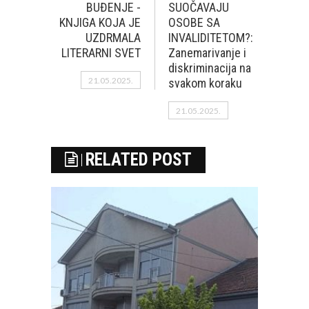
BUĐENJE -
SUOČAVAJU
KNJIGA KOJA JE
OSOBE SA
UZDRMALA
INVALIDITETOM?:
LITERARNI SVET
Zanemarivanje i
diskriminacija na
21.05.2025.
svakom koraku
21.05.2025.
RELATED POST