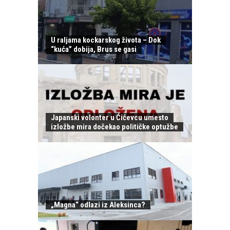
U raljama kockarskog života – Dok
“kuća” dobija, Brus se gasi
Japanski volonter u Ćićevcu umesto
izložbe mira dočekao političke optužbe
„Magna“ odlazi iz Aleksinca?