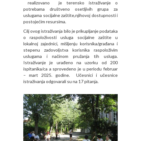
realizovano je terensko istraživanje o
potrebama društveno osetljivih grupa za
uslugama socijalne zaštite,njihovoj dostupnosti i
postojećim resursima.
Cilj ovog istraživanja bilo je prikupljanje podataka
o raspoloživosti usluga socijalne zaštite u
lokalnoj zajednici, mišljenju korisnika/građana i
stepenu zadovoljstva korisnika raspoloživim
uslugama i načinom pružanja tih usluga.
Istraživanje je urađeno na uzorku od 200
ispitanika/ca a sprovedeno je u periodu februar
– mart 2025. godine. Učesnici i učesnice
istraživanja odgovarali su na 17 pitanja.