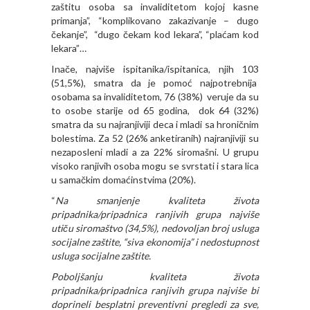
zaštitu osoba sa invaliditetom kojoj kasne
primanja”, “komplikovano zakazivanje – dugo
čekanje”, “dugo čekam kod lekara”, “plaćam kod
lekara”…
Inače, najviše ispitanika/ispitanica, njih 103
(51,5%), smatra da je pomoć najpotrebnija
osobama sa invaliditetom, 76 (38%) veruje da su
to osobe starije od 65 godina, dok 64 (32%)
smatra da su najranjiviji deca i mladi sa hroničnim
bolestima. Za 52 (26% anketiranih) najranjiviji su
nezaposleni mladi a za 22% siromašni. U grupu
visoko ranjivih osoba mogu se svrstati i stara lica
u samačkim domaćinstvima (20%).
“
Na smanjenje kvaliteta života
pripadnika/pripadnica ranjivih grupa najviše
utiču siromaštvo (34,5%), nedovoljan broj usluga
socijalne zaštite, “siva ekonomija” i nedostupnost
usluga socijalne zaštite.
Poboljšanju kvaliteta života
pripadnika/pripadnica ranjivih grupa najviše bi
doprineli besplatni preventivni pregledi za sve,