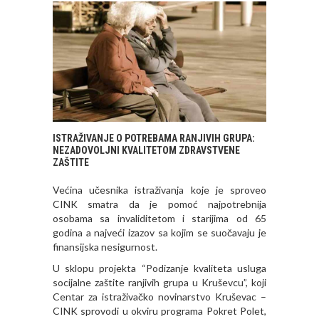
ISTRAŽIVANJE O POTREBAMA RANJIVIH GRUPA:
NEZADOVOLJNI KVALITETOM ZDRAVSTVENE
ZAŠTITE
Većina učesnika istraživanja koje je sproveo
CINK smatra da je pomoć najpotrebnija
osobama sa invaliditetom i starijima od 65
godina a najveći izazov sa kojim se suočavaju je
finansijska nesigurnost.
U sklopu projekta “Podizanje kvaliteta usluga
socijalne zaštite ranjivih grupa u Kruševcu”, koji
Centar za istraživačko novinarstvo Kruševac –
CINK sprovodi u okviru programa Pokret Polet,