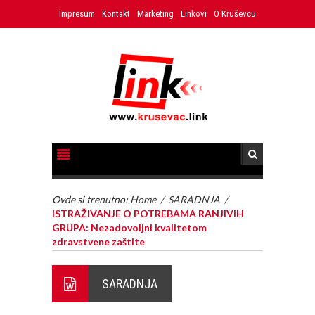
Impresum
Kontakt
Marketing
Linkovi
O Kruševcu
Ovde si trenutno:
Home
/
SARADNJA
/
ISTRAŽIVANJE O POTREBAMA RANJIVIH
GRUPA: Nezadovoljni kvalitetom
zdravstvene zaštite
SARADNJA