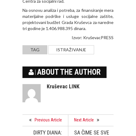
Centra za socijalni rad.
Na osnovu analiza i potreba, za finansiranje mera
materijalne podrške i usluge socijalne zaštite,
projektovani budžet Grada Kruševca za naredne
tri godine je 1.406.988.395 dinara.
Izvor:
KruševacPRESS
TAG
ISTRAŽIVANJE
ABOUT THE AUTHOR
Kruševac LINK
Previous Article
Next Article
DIRTY DIANA:
SA ČIME SE SVE