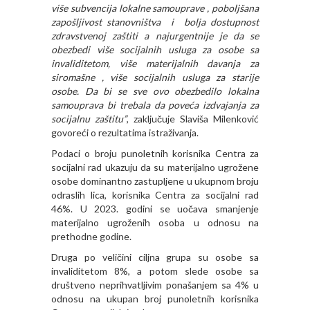
više subvencija lokalne samouprave , poboljšana
zapošljivost stanovništva i bolja dostupnost
zdravstvenoj zaštiti a najurgentnije je da se
obezbedi više socijalnih usluga za osobe sa
invaliditetom, više materijalnih davanja za
siromašne , više socijalnih usluga za starije
osobe. Da bi se sve ovo obezbedilo lokalna
samouprava bi trebala da poveća izdvajanja za
socijalnu zaštitu”
, zaključuje Slaviša Milenković
govoreći o rezultatima istraživanja.
Podaci o broju punoletnih korisnika Centra za
socijalni rad ukazuju da su materijalno ugrožene
osobe dominantno zastupljene u ukupnom broju
odraslih lica, korisnika Centra za socijalni rad
46%. U 2023. godini se uočava smanjenje
materijalno ugroženih osoba u odnosu na
prethodne godine.
Druga po veličini ciljna grupa su osobe sa
invaliditetom 8%, a potom slede osobe sa
društveno neprihvatljivim ponašanjem sa 4% u
odnosu na ukupan broj punoletnih korisnika