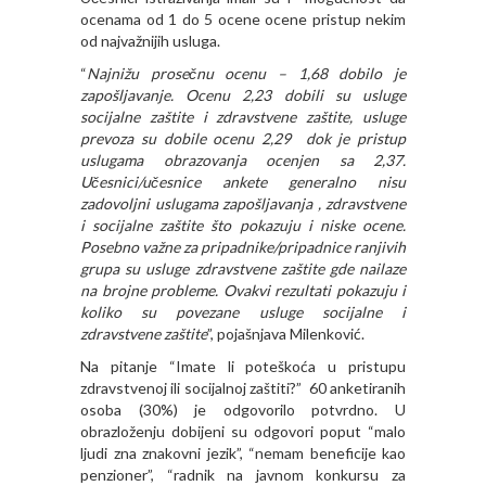
ocenama od 1 do 5 ocene ocene pristup nekim
od najvažnijih usluga.
“
Najnižu prosečnu ocenu – 1,68 dobilo je
zapošljavanje. Ocenu 2,23 dobili su usluge
socijalne zaštite i zdravstvene zaštite, usluge
prevoza su dobile ocenu 2,29 dok je pristup
uslugama obrazovanja ocenjen sa 2,37.
Učesnici/učesnice ankete generalno nisu
zadovoljni uslugama zapošljavanja , zdravstvene
i socijalne zaštite što pokazuju i niske ocene.
Posebno važne za pripadnike/pripadnice ranjivih
grupa su usluge zdravstvene zaštite gde nailaze
na brojne probleme. Ovakvi rezultati pokazuju i
koliko su povezane usluge socijalne i
zdravstvene zaštite
”, pojašnjava Milenković.
Na pitanje “Imate li poteškoća u pristupu
zdravstvenoj ili socijalnoj zaštiti?” 60 anketiranih
osoba (30%) je odgovorilo potvrdno. U
obrazloženju dobijeni su odgovori poput “malo
ljudi zna znakovni jezik”, “nemam beneficije kao
penzioner”, “radnik na javnom konkursu za