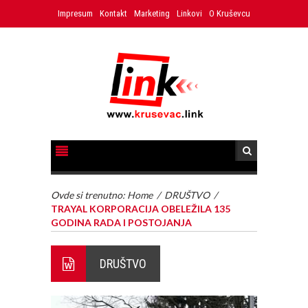
Impresum
Kontakt
Marketing
Linkovi
O Kruševcu
Ovde si trenutno:
Home
/
DRUŠTVO
/
TRAYAL KORPORACIJA OBELEŽILA 135
GODINA RADA I POSTOJANJA
DRUŠTVO