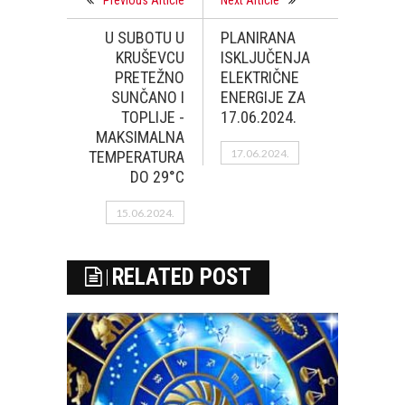
Previous Article
Next Article
U SUBOTU U
PLANIRANA
KRUŠEVCU
ISKLJUČENJA
PRETEŽNO
ELEKTRIČNE
SUNČANO I
ENERGIJE ZA
TOPLIJE -
17.06.2024.
MAKSIMALNA
17.06.2024.
TEMPERATURA
DO 29°C
15.06.2024.
RELATED POST