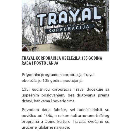
TRAYAL KORPORACIJA OBELEŽILA 135 GODINA
RADA I POSTOJANJA
Prigodnim programom korporacija Trayal
obeležila je 135 godina postojanja.
135. godišnjicu korporacija Trayal dočekuje sa
uspešnim poslovanjem, bez dugovanja prema
državi, bankama i poveriocima.
Povodom dana fabrike, svi radnici dobili su
povišicu od 10%, a nakon kulturno-umetničkog
programa u Domu kulture Trayala, svečano su
uručene jubilarne nagrade.