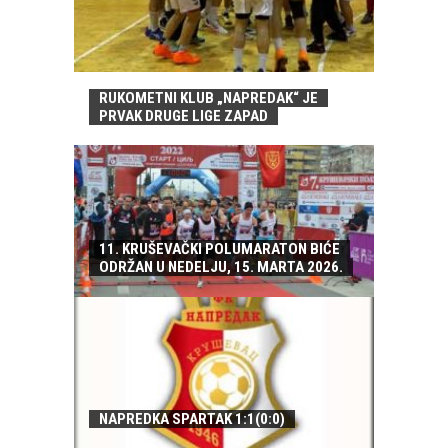
RUKOMETNI KLUB „NAPREDAK“ JE
PRVAK DRUGE LIGE ZAPAD
11. KRUŠEVAČKI POLUMARATON BIĆE
ODRŽAN U NEDELJU, 15. MARTA 2026.
NAPREDKA SPARTAK 1:1(0:0)