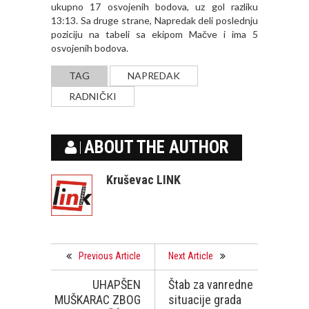
ukupno 17 osvojenih bodova, uz gol razliku
13:13. Sa druge strane, Napredak deli poslednju
poziciju na tabeli sa ekipom Mačve i ima 5
osvojenih bodova.
TAG
NAPREDAK
RADNIČKI
ABOUT THE AUTHOR
Kruševac LINK
Previous Article
Next Article
UHAPŠEN
Štab za vanredne
MUŠKARAC ZBOG
situacije grada