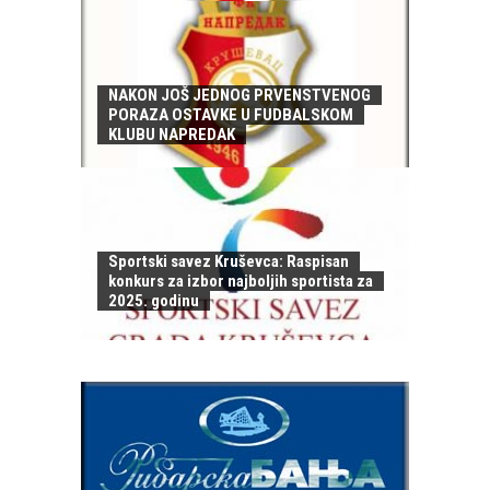
NAKON JOŠ JEDNOG PRVENSTVENOG
PORAZA OSTAVKE U FUDBALSKOM
KLUBU NAPREDAK
Sportski savez Kruševca: Raspisan
konkurs za izbor najboljih sportista za
2025. godinu