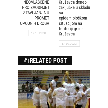
NEOVLAŠĆENE
Kruševca doneo
PROIZVODNJE I
zaključke u skladu
STAVLJANJA U
sa
PROMET
epidemiološkom
OPOJNIH DROGA
situacijom na
teritoriji grada
17.10.2020.
Kruševca
17.10.2020.
RELATED POST