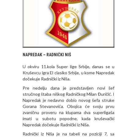
NAPREDAK – RADNIČKI NIŠ
U okviru 11.kola Super lige Srbije, danas se u
Kruševcu igra El clasiko Srbije, u kome Napredak
dočekuje Radnički iz Niša.
Pre nedelju dana je predstavljen novi šef
stručnog štaba niškog Radničkog Milan Đuričić. I
Napredak je nedavno dobio novog šefa struke
Gorana Stevanovića. Obojica će svoju prvu
zvaničnu proveru na klupama dva superligaša
imati u subotu popodne, kada kruševački
Napredak dočekuje Radnički iz Niša.
Radnički iz Niša je na tabeli na poziciji 7, sa