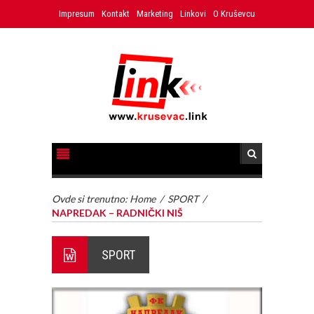
Impresum
Kontakt
Marketing
Linkovi
O Kruševcu
Ovde si trenutno:
Home
/
SPORT
/
NAPREDAK – RADNIČKI NIŠ
SPORT