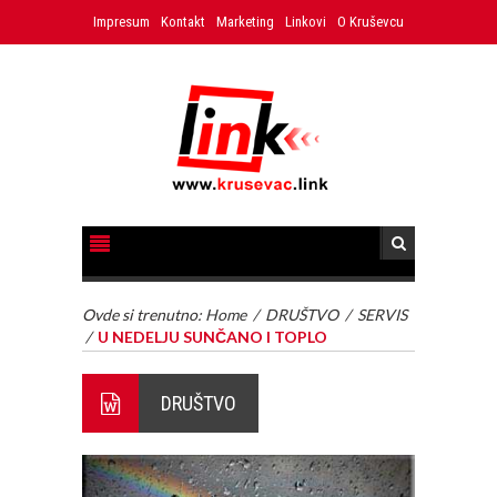
Impresum
Kontakt
Marketing
Linkovi
O Kruševcu
Ovde si trenutno:
Home
/
DRUŠTVO
/
SERVIS
/
U NEDELJU SUNČANO I TOPLO
DRUŠTVO