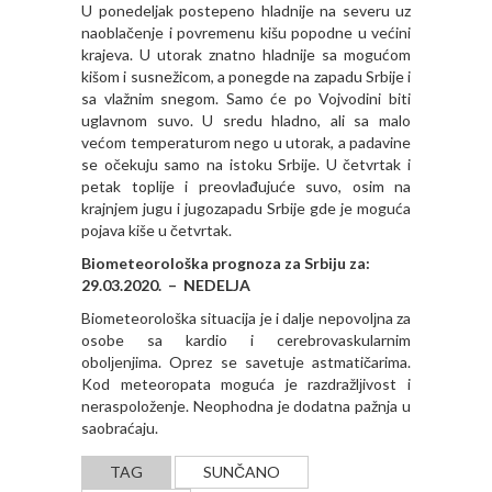
U ponedeljak postepeno hladnije na severu uz
naoblačenje i povremenu kišu popodne u većini
krajeva. U utorak znatno hladnije sa mogućom
kišom i susnežicom, a ponegde na zapadu Srbije i
sa vlažnim snegom. Samo će po Vojvodini biti
uglavnom suvo. U sredu hladno, ali sa malo
većom temperaturom nego u utorak, a padavine
se očekuju samo na istoku Srbije. U četvrtak i
petak toplije i preovlađujuće suvo, osim na
krajnjem jugu i jugozapadu Srbije gde je moguća
pojava kiše u četvrtak.
Biometeorološka prognoza za Srbiju za:
29.03.2020. – NEDELJA
Biometeorološka situacija je i dalјe nepovolјna za
osobe sa kardio i cerebrovaskularnim
obolјenjima. Oprez se savetuje astmatičarima.
Kod meteoropata moguća je razdražlјivost i
neraspoloženje. Neophodna je dodatna pažnja u
saobraćaju.
TAG
SUNČANO