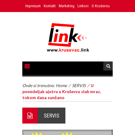
Impresum
Kontakt
Marketing
Linkovi
O Kruševcu
Ovde si trenutno:
Home
/
SERVIS
/
U
ponedeljak ujutru u Kruševcu slab mraz,
tokom dana sunčano
SERVIS