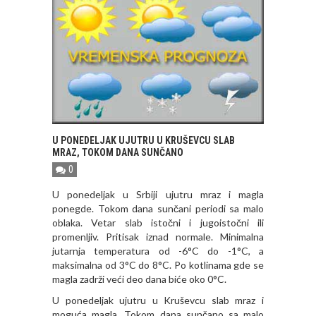
U PONEDELJAK UJUTRU U KRUŠEVCU SLAB
MRAZ, TOKOM DANA SUNČANO
0
U ponedeljak u Srbiji ujutru mraz i magla
ponegde. Tokom dana sunčani periodi sa malo
oblaka. Vetar slab istočni i jugoistočni ili
promenljiv. Pritisak iznad normale. Minimalna
jutarnja temperatura od -6°C do -1°C, a
maksimalna od 3°C do 8°C. Po kotlinama gde se
magla zadrži veći deo dana biće oko 0°C.
U ponedeljak ujutru u Kruševcu slab mraz i
moguća magla. Tokom dana sunčano sa malo