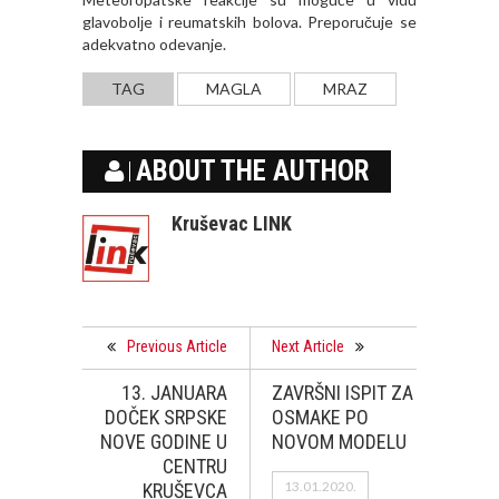
glavobolјe i reumatskih bolova. Preporučuje se
adekvatno odevanje.
TAG
MAGLA
MRAZ
ABOUT THE AUTHOR
Kruševac LINK
Previous Article
Next Article
13. JANUARA
ZAVRŠNI ISPIT ZA
DOČEK SRPSKE
OSMAKE PO
NOVE GODINE U
NOVOM MODELU
CENTRU
13.01.2020.
KRUŠEVCA