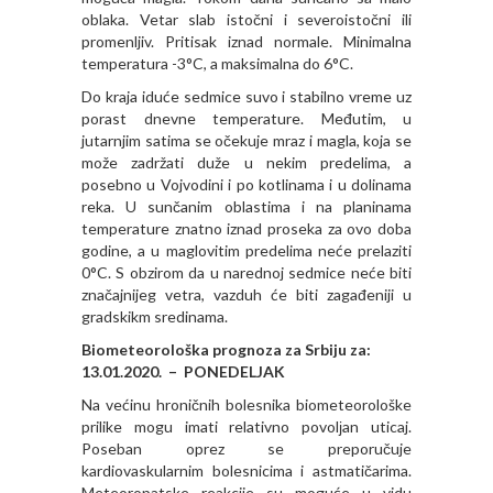
oblaka. Vetar slab istočni i severoistočni ili
promenljiv. Pritisak iznad normale. Minimalna
temperatura -3°C, a maksimalna do 6°C.
Do kraja iduće sedmice suvo i stabilno vreme uz
porast dnevne temperature. Međutim, u
jutarnjim satima se očekuje mraz i magla, koja se
može zadržati duže u nekim predelima, a
posebno u Vojvodini i po kotlinama i u dolinama
reka. U sunčanim oblastima i na planinama
temperature znatno iznad proseka za ovo doba
godine, a u maglovitim predelima neće prelaziti
0°C. S obzirom da u narednoj sedmice neće biti
značajnijeg vetra, vazduh će biti zagađeniji u
gradskikm sredinama.
Biometeorološka prognoza za Srbiju za:
13.01.2020. – PONEDELJAK
Na većinu hroničnih bolesnika biometeorološke
prilike mogu imati relativno povolјan uticaj.
Poseban oprez se preporučuje
kardiovaskularnim bolesnicima i astmatičarima.
Meteoropatske reakcije su moguće u vidu