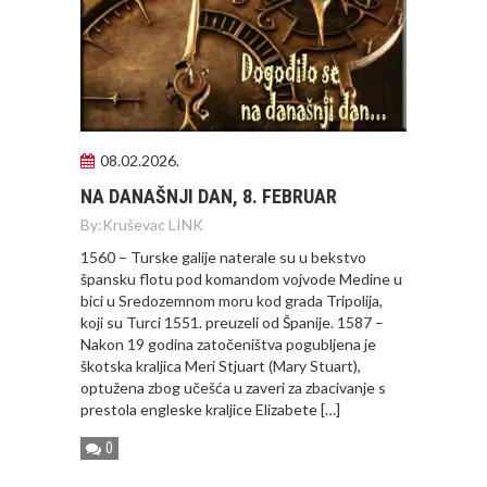
08.02.2026.
NA DANAŠNJI DAN, 8. FEBRUAR
By:
Kruševac LINK
1560 – Turske galije naterale su u bekstvo
špansku flotu pod komandom vojvode Medine u
bici u Sredozemnom moru kod grada Tripolija,
koji su Turci 1551. preuzeli od Španije. 1587 –
Nakon 19 godina zatočeništva pogubljena je
škotska kraljica Meri Stjuart (Mary Stuart),
optužena zbog učešća u zaveri za zbacivanje s
prestola engleske kraljice Elizabete […]
0