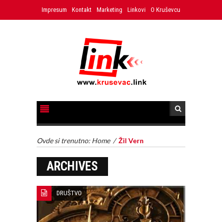
Impresum
Kontakt
Marketing
Linkovi
O Kruševcu
Ovde si trenutno:
Home
/
Žil Vern
ARCHIVES
DRUŠTVO