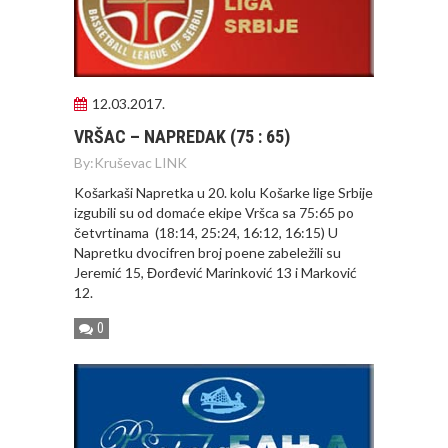
12.03.2017.
VRŠAC – NAPREDAK (75 : 65)
By:
Kruševac LINK
Košarkaši Napretka u 20. kolu Košarke lige Srbije
izgubili su od domaće ekipe Vršca sa 75:65 po
četvrtinama (18:14, 25:24, 16:12, 16:15) U
Napretku dvocifren broj poene zabeležili su
Jeremić 15, Đorđević Marinković 13 i Marković
12.
0