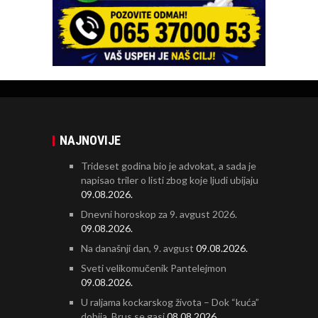
NAJNOVIJE
Trideset godina bio je advokat, a sada je
napisao triler o listi zbog koje ljudi ubijaju
09.08.2026.
Dnevni horoskop za 9. avgust 2026.
09.08.2026.
Na današnji dan, 9. avgust
09.08.2026.
Sveti velikomučenik Pantelejmon
09.08.2026.
U raljama kockarskog života – Dok “kuća”
dobija, Brus se gasi
08.08.2026.