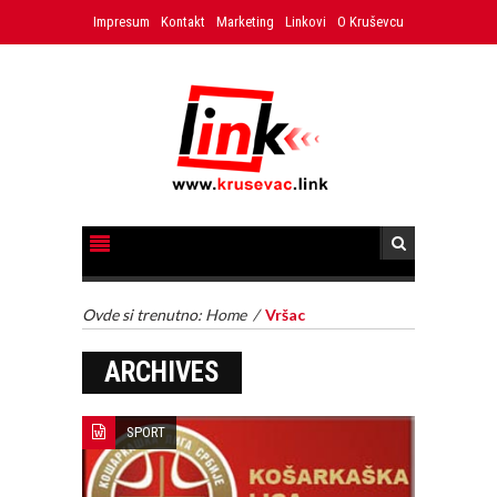
Impresum
Kontakt
Marketing
Linkovi
O Kruševcu
Ovde si trenutno:
Home
/
Vršac
ARCHIVES
SPORT