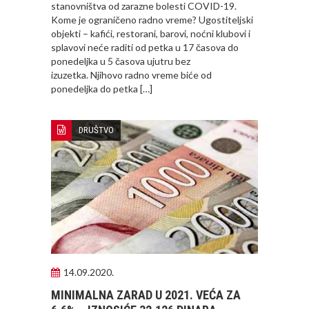
stanovništva od zarazne bolesti COVID-19.
Kome je ograničeno radno vreme? Ugostiteljski
objekti – kafići, restorani, barovi, noćni klubovi i
splavovi neće raditi od petka u 17 časova do
ponedeljka u 5 časova ujutru bez
izuzetka. Njihovo radno vreme biće od
ponedeljka do petka […]
DRUŠTVO
14.09.2020.
MINIMALNA ZARAD U 2021. VEĆA ZA