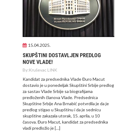
15.04.2025.
SKUPŠTINI DOSTAVLJEN PREDLOG
NOVE VLADE!
By:
Kruševac LINK
Kandidat za predsednika Vlade Đuro Macut
dostavio je u ponedeljak Skupštini Srbije predlog
za sastav Vlade Srbije sa biografijama
predloženih članova Vlade. Predsednica
Skupštine Srbije Ana Brnabić potvrdila je da je
predlog stigao u Skupštinu i da je sednicu
skupštine zakazala utorak, 15. aprila, u 10
časova. Đuro Macut, kandidat za predsednika
vladi predložio je […]