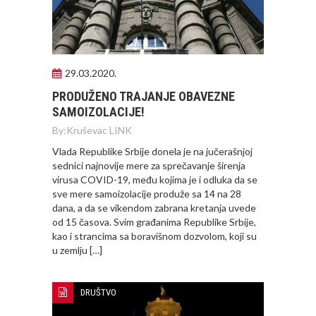
29.03.2020.
PRODUŽENO TRAJANJE OBAVEZNE
SAMOIZOLACIJE!
By:
Kruševac LINK
Vlada Republike Srbije donela je na jučerašnjoj
sednici najnovije mere za sprečavanje širenja
virusa COVID-19, među kojima je i odluka da se
sve mere samoizolacije produže sa 14 na 28
dana, a da se vikendom zabrana kretanja uvede
od 15 časova. Svim građanima Republike Srbije,
kao i strancima sa boravišnom dozvolom, koji su
u zemlju […]
DRUŠTVO