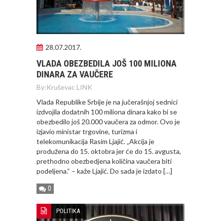
28.07.2017.
VLADA OBEZBEDILA JOŠ 100 MILIONA
DINARA ZA VAUČERE
By:
Kruševac LINK
Vlada Republike Srbije je na jučerašnjoj sednici
izdvojila dodatnih 100 miliona dinara kako bi se
obezbedilo još 20.000 vaučera za odmor. Ovo je
izjavio ministar trgovine, turizma i
telekomunikacija Rasim Ljajić. „Akcija je
produžena do 15. oktobra jer će do 15. avgusta,
prethodno obezbedjena količina vaučera biti
podeljena.“ – kaže Ljajić. Do sada je izdato […]
0
POLITIKA