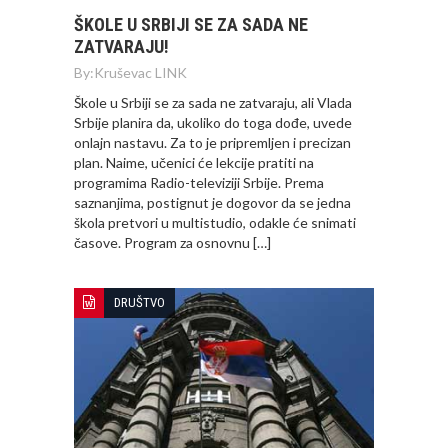
ŠKOLE U SRBIJI SE ZA SADA NE
ZATVARAJU!
By:
Kruševac LINK
Škole u Srbiji se za sada ne zatvaraju, ali Vlada
Srbije planira da, ukoliko do toga dođe, uvede
onlajn nastavu. Za to je pripremljen i precizan
plan. Naime, učenici će lekcije pratiti na
programima Radio-televiziji Srbije. Prema
saznanjima, postignut je dogovor da se jedna
škola pretvori u multistudio, odakle će snimati
časove. Program za osnovnu […]
DRUŠTVO