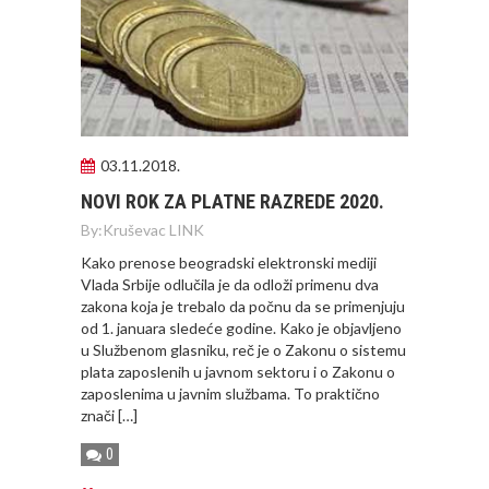
03.11.2018.
NOVI ROK ZA PLATNE RAZREDE 2020.
By:
Kruševac LINK
Kako prenose beogradski elektronski mediji
Vlada Srbije odlučila je da odloži primenu dva
zakona koja je trebalo da počnu da se primenjuju
od 1. januara sledeće godine. Kako je objavljeno
u Službenom glasniku, reč je o Zakonu o sistemu
plata zaposlenih u javnom sektoru i o Zakonu o
zaposlenima u javnim službama. To praktično
znači […]
0