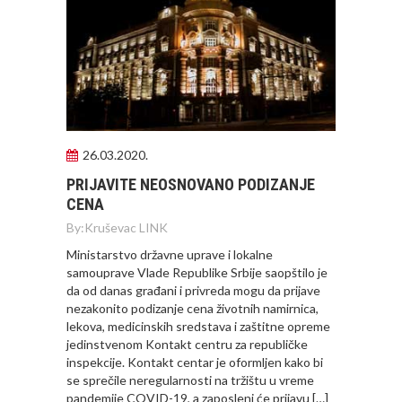
26.03.2020.
PRIJAVITE NEOSNOVANO PODIZANJE
CENA
By:
Kruševac LINK
Ministarstvo državne uprave i lokalne
samouprave Vlade Republike Srbije saopštilo je
da od danas građani i privreda mogu da prijave
nezakonito podizanje cena životnih namirnica,
lekova, medicinskih sredstava i zaštitne opreme
jedinstvenom Kontakt centru za republičke
inspekcije. Kontakt centar je oformljen kako bi
se sprečile neregularnosti na tržištu u vreme
pandemije COVID-19, a zaposleni će prijavu […]