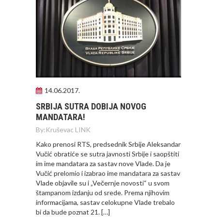
14.06.2017.
SRBIJA SUTRA DOBIJA NOVOG
MANDATARA!
By:
Kruševac LINK
Kako prenosi RTS, predsednik Srbije Aleksandar
Vučić obratiće se sutra javnosti Srbije i saopštiti
im ime mandatara za sastav nove Vlade. Da je
Vučić prelomio i izabrao ime mandatara za sastav
Vlade objavile su i „Večernje novosti“ u svom
štampanom izdanju od srede. Prema njihovim
informacijama, sastav celokupne Vlade trebalo
bi da bude poznat 21. […]