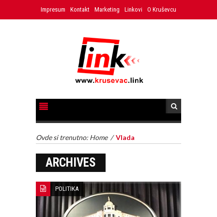
Impresum
Kontakt
Marketing
Linkovi
O Kruševcu
Ovde si trenutno:
Home
/
Vlada
ARCHIVES
POLITIKA