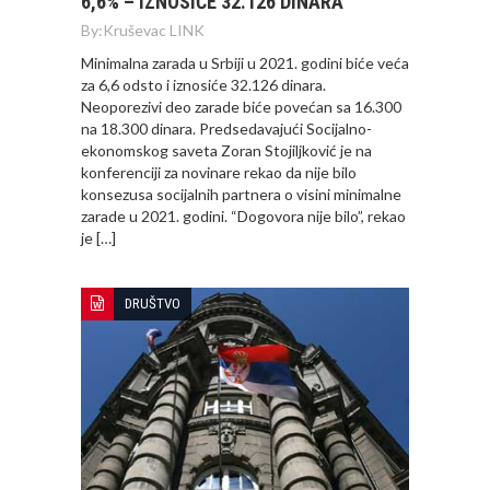
6,6% – IZNOSIĆE 32.126 DINARA
By:
Kruševac LINK
Minimalna zarada u Srbiji u 2021. godini biće veća
za 6,6 odsto i iznosiće 32.126 dinara.
Neoporezivi deo zarade biće povećan sa 16.300
na 18.300 dinara. Predsedavajući Socijalno-
ekonomskog saveta Zoran Stojiljković je na
konferenciji za novinare rekao da nije bilo
konsezusa socijalnih partnera o visini minimalne
zarade u 2021. godini. “Dogovora nije bilo”, rekao
je […]
DRUŠTVO