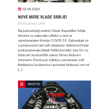
02.04.2020.
NOVE MERE VLADE SRBIJE!
By:
Kruševac LINK
Na jučerašnjojj sednici Vlade Republike Srbije
donete su najnovije odluke u vezi sa
sprečavanjem širenja COVID-19. Zabranjuje se
u potpunosti rad svih objekata i delatnosti koje
podrazumevaju blizak fizički kontakt, kao što su
frizerski i kozmetički saloni, fitnes klubovi i
teretane. Doneta je odluka o zatvaranju svih
kladionica, kockarnica i automat klubova i oni od
[…]
DRUŠTVO