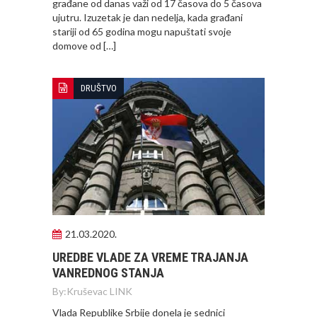
građane od danas važi od 17 časova do 5 časova
ujutru. Izuzetak je dan nedelja, kada građani
stariji od 65 godina mogu napuštati svoje
domove od […]
DRUŠTVO
21.03.2020.
UREDBE VLADE ZA VREME TRAJANJA
VANREDNOG STANJA
By:
Kruševac LINK
Vlada Republike Srbije donela je sednici