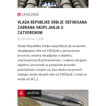
14.03.2020.
VLADA REPUBLIKE SRBIJE: DEFINISANA
ZABRANA OKUPLJANJA U
ZATVORENOM
By:
Kruševac LINK
Vlada Republike Srbije saopštila je da se javnim
okupljanjem više od 100 ljudi u zatvorenom
prostoru smatra okupljanje u objektu,
stacionarnom ili privremenom, i svakom drugom
objektu i prostoriji sa potpunim krovnim
pokrivačem u kojem se, bez obzira na povod i
razloge, može okupiti više od 100 ljudi, i u koji se
može ući ili […]
DRUŠTVO