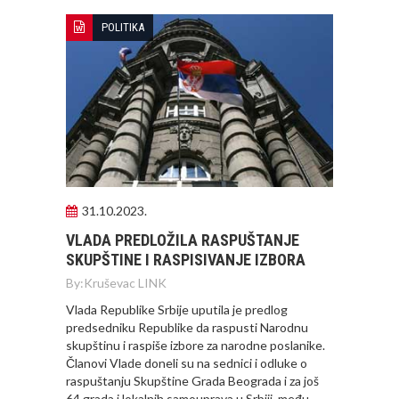
POLITIKA
31.10.2023.
VLADA PREDLOŽILA RASPUŠTANJE
SKUPŠTINE I RASPISIVANJE IZBORA
By:
Kruševac LINK
Vlada Republike Srbije uputila je predlog
predsedniku Republike da raspusti Narodnu
skupštinu i raspiše izbore za narodne poslanike.
Članovi Vlade doneli su na sednici i odluke o
raspuštanju Skupštine Grada Beograda i za još
64 grada i lokalnih samouprava u Srbiji, među