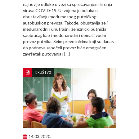
najnovije odluke u vezi sa sprečavanjem širenja
virusa COVID-19. Usvojena je odluka o
obustavljanju međumesnog putničkog
autobuskog prevoza. Takođe, obustavlja se i
međunarodni i unutrašnji železnički putnički
saobraćaj, kao i međunarodni i domaći vodni
prevoz putnika. Svim prevoznicima koji su danas
do podneva započeli prevoz biće omogućen
završetak putovanja i […]
DRUŠTVO
14.03.2020.