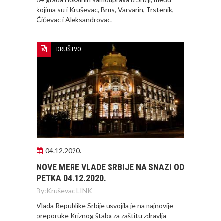
kojima su i Kruševac, Brus, Varvarin, Trstenik,
Ćićevac i Aleksandrovac.
DRUŠTVO
04.12.2020.
NOVE MERE VLADE SRBIJE NA SNAZI OD
PETKA 04.12.2020.
By:
Kruševac LINK
Vlada Republike Srbije usvojila je na najnovije
preporuke Kriznog štaba za zaštitu zdravlja