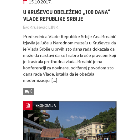
15.10.2017.
U KRUŠEVCU OBELEŽENO „100 DANA“
VLADE REPUBLIKE SRBIJE
By:
Kruševac LINK
Predsednica Vlade Republike Srbije Ana Brnabić
izjavila je juče u Narodnom muzeju u Кruševcu da
je Vlada Srbije u prvih sto dana rada dokazala da
može da nastavi da se hrabro kreće pravcem koji
je trasirala prethodna vlada. Brnabić je na
konferenciji za novinare, održanoj povodom sto
dana rada Vlade, istakla da je obećala
modernizaciju, […]
0
EKONOMIJA