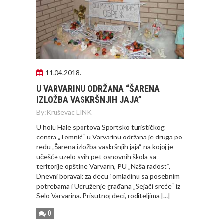
11.04.2018.
U VARVARINU ODRŽANA “ŠARENA
IZLOŽBA VASKRŠNJIH JAJA”
By:
Kruševac LINK
U holu Hale sportova Sportsko turističkog
centra „Temnić“ u Varvarinu održana je druga po
redu „Šarena izložba vaskršnjih jaja“ na kojoj je
učešće uzelo svih pet osnovnih škola sa
teritorije opštine Varvarin, PU „Naša radost“,
Dnevni boravak za decu i omladinu sa posebnim
potrebama i Udruženje građana „Sejači sreće“ iz
Selo Varvarina. Prisutnoj deci, roditeljima […]
0