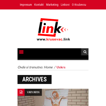
Impresum
Kontakt
Marketing
Linkovi
O Kruševcu
Ovde si trenutno:
Home
/
Uskrs
ARCHIVES
VARVARIN