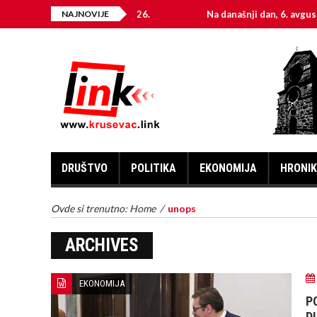
roskop za 6. avgust 2026.
NAJNOVIJE
Na današnji dan, 6. avgust
DRUŠTVO
POLITIKA
EKONOMIJA
HRONI
Ovde si trenutno:
Home
/
unops
ARCHIVES
EKONOMIJA
P
D