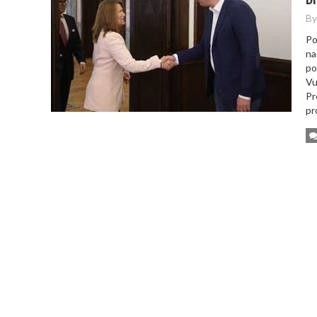
By
Po
na
po
Vu
Pr
pr