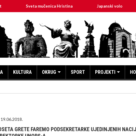
Sveta mučenica Hristina
Japanski volonter u Ćićevcu 
KA
KULTURA
OKRUG
SPORT
PROJEKTI
HO
19.06.2018.
OSETA GRETE FAREMO PODSEKRETARKE UJEDINJENIH NACIJ
IREKTORKE UNOPS-A