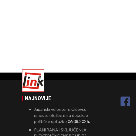
NAJNOVIJE
Japanski volonter u Ćićevcu
umesto izložbe mira dočekao
političke optužbe
06.08.2026.
PLANIRANA ISKLJUČENJA
ELEKTRIČNE ENERGIJE ZA