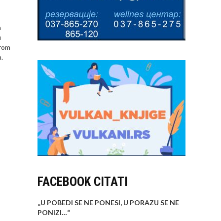
h
u
drom
.
FACEBOOK CITATI
„U POBEDI SE NE PONESI, U PORAZU SE NE
PONIZI…
“