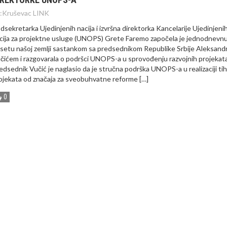
:
Kruševac LINK
dsekretarka Ujedinjenih nacija i izvršna direktorka Kancelarije Ujedinjeni
cija za projektne usluge (UNOPS) Grete Faremo započela je jednodnevn
setu našoj zemlji sastankom sa predsednikom Republike Srbije Aleksan
čićem i razgovarala o podršci UNOPS-a u sprovođenju razvojnih projekata
edsednik Vučić je naglasio da je stručna podrška UNOPS-a u realizaciji tih
ojekata od značaja za sveobuhvatne reforme […]
0