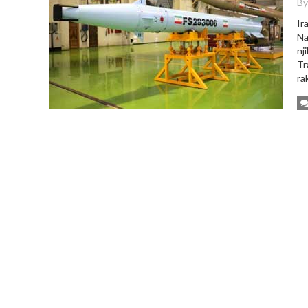
By
Ir
Na
nj
Tr
ra