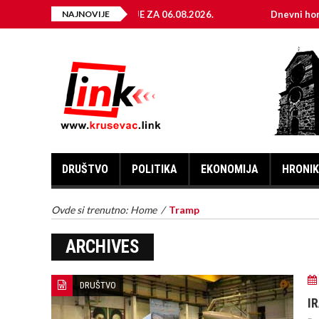
ELEKTRIČNE ENERGIJE ZA 06.08.2026.
NAJNOVIJE
Dnevni horoskop za
DRUŠTVO
POLITIKA
EKONOMIJA
HRONI
Ovde si trenutno:
Home
/
Tramp
ARCHIVES
DRUŠTVO
I