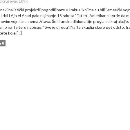
:
Kruševac LINK
anski balistički projektili pogodili baze u Iraku u kojima su bili i američki vojn
 Irbil i Ajn el Asad palo najmanje 15 raketa ”Fateh”. Amerikanci tvrde da 
ihovim vojnicima nema žrtava. Šef iranske diplomatije proglasio kraj akcije.
amp na Tviteru napisao; ”Sve je u redu”. Nafta skuplja skoro pet odsto. I
kete koje […]
0