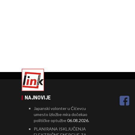
NAJNOVIJE
Japanski volonter u Ćićevcu
umesto izložbe mira dočekao
političke optužbe
06.08.2026.
PLANIRANA ISKLJUČENJA
ELEKTRIČNE ENERGIJE ZA