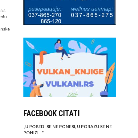
ici.
među
ranske
FACEBOOK CITATI
„U POBEDI SE NE PONESI, U PORAZU SE NE
PONIZI…
“