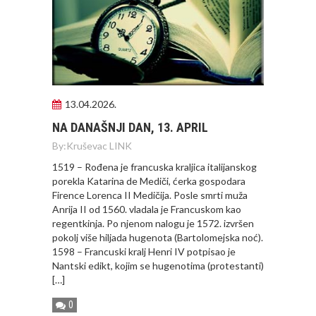
13.04.2026.
NA DANAŠNJI DAN, 13. APRIL
By:
Kruševac LINK
1519 – Rođena je francuska kraljica italijanskog
porekla Katarina de Mediči, ćerka gospodara
Firence Lorenca II Medičija. Posle smrti muža
Anrija II od 1560. vladala je Francuskom kao
regentkinja. Po njenom nalogu je 1572. izvršen
pokolj više hiljada hugenota (Bartolomejska noć).
1598 – Francuski kralj Henri IV potpisao je
Nantski edikt, kojim se hugenotima (protestanti)
[…]
0