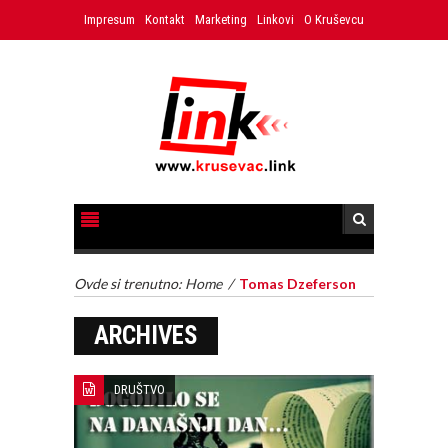
Impresum
Kontakt
Marketing
Linkovi
O Kruševcu
Ovde si trenutno:
Home
/
Tomas Dzeferson
ARCHIVES
DRUŠTVO