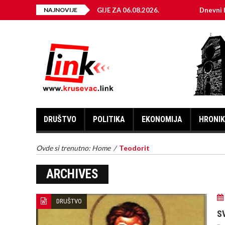
JA ELEKTRIČNE ENERGIJE ZA 06.08.2026.
NAJNOVIJE
Dnevni horoskop
DRUŠTVO
POLITIKA
EKONOMIJA
HRONI
Ovde si trenutno:
Home
/
Teodorit
ARCHIVES
DRUŠTVO
S