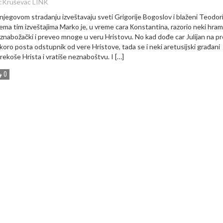
:
Kruševac LINK
njegovom stradanju izveštavaju sveti Grigorije Bogoslov i blaženi Teodori
ema tim izveštajima Marko je, u vreme cara Кonstantina, razorio neki hram
znabožački i preveo mnoge u veru Hristovu. No kad dođe car Julijan na pre
koro posta odstupnik od vere Hristove, tada se i neki aretusijski građani
rekoše Hrista i vratiše neznaboštvu. I […]
0