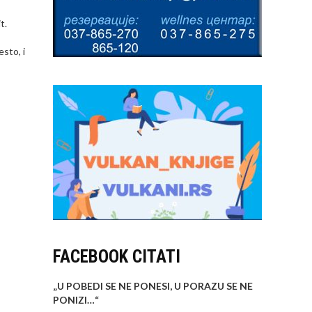
t.
sto, i
FACEBOOK CITATI
„U POBEDI SE NE PONESI, U PORAZU SE NE
PONIZI…
“