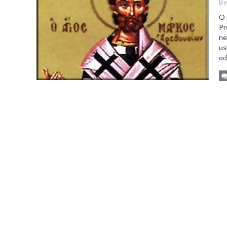
By
O 
Pr
ne
us
od