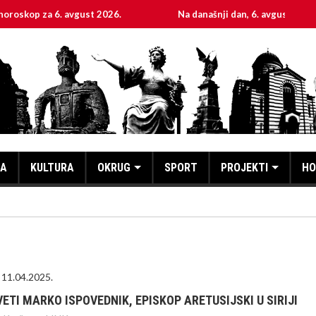
 za 6. avgust 2026.
Na današnji dan, 6. avgust
S
KA
KULTURA
OKRUG
SPORT
PROJEKTI
HO
11.04.2025.
VETI MARKO ISPOVEDNIK, EPISKOP ARETUSIJSKI U SIRIJI