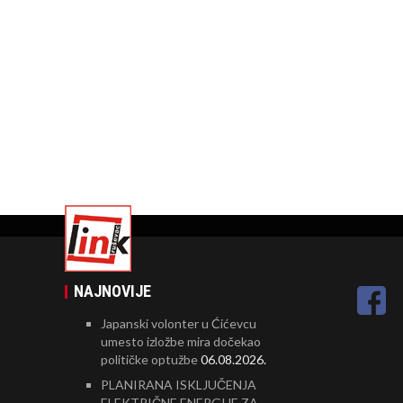
NAJNOVIJE
Japanski volonter u Ćićevcu
umesto izložbe mira dočekao
političke optužbe
06.08.2026.
PLANIRANA ISKLJUČENJA
ELEKTRIČNE ENERGIJE ZA