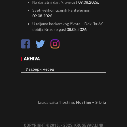
Na današnji dan, 9. avgust
09.08.2026.
Sveti velikomučenik Pantelejmon
09.08.2026.
U raljama kockarskog života – Dok “kuća”
dobija, Brus se gasi
08.08.2026.
ARHIVA
ARHIVA
Izrada sajta i hosting:
Hosting – Srbija
COPYRIGHT ©2016. - 2025. KRUSEVAC.LINK