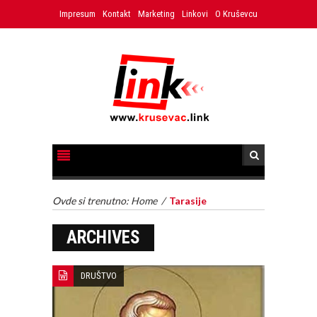
Impresum
Kontakt
Marketing
Linkovi
O Kruševcu
Ovde si trenutno:
Home
/
Tarasije
ARCHIVES
DRUŠTVO