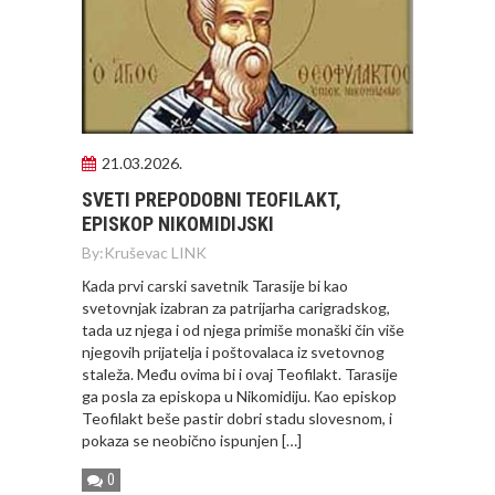
21.03.2026.
SVETI PREPODOBNI TEOFILAKT,
EPISKOP NIKOMIDIJSKI
By:
Kruševac LINK
Кada prvi carski savetnik Tarasije bi kao
svetovnjak izabran za patrijarha carigradskog,
tada uz njega i od njega primiše monaški čin više
njegovih prijatelja i poštovalaca iz svetovnog
staleža. Među ovima bi i ovaj Teofilakt. Tarasije
ga posla za episkopa u Nikomidiju. Кao episkop
Teofilakt beše pastir dobri stadu slovesnom, i
pokaza se neobično ispunjen […]
0