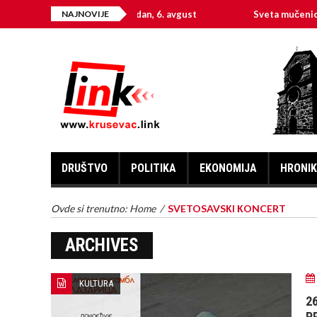
Na današnji dan, 6. avgust
NAJNOVIJE
Sveta mučenica Hristi
DRUŠTVO
POLITIKA
EKONOMIJA
HRONI
Ovde si trenutno:
Home
/
SVETOSAVSКI КONCERT
ARCHIVES
KULTURA
2
P