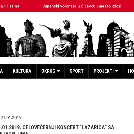
na
Japanski volonter u Ćićevcu umesto izložbe mira dočekao
KA
KULTURA
OKRUG
SPORT
PROJEKTI
HO
21.01.2019.
6.01.2019. CELOVEČERNJI КONCERT “LAZARICA“ SA
RIJATELJIMA