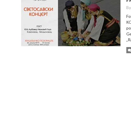
By
Fo
КO
po
Ge
„R