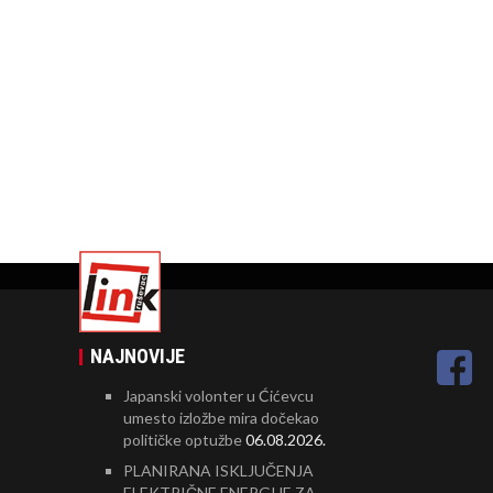
NAJNOVIJE
Japanski volonter u Ćićevcu
umesto izložbe mira dočekao
političke optužbe
06.08.2026.
PLANIRANA ISKLJUČENJA
ELEKTRIČNE ENERGIJE ZA