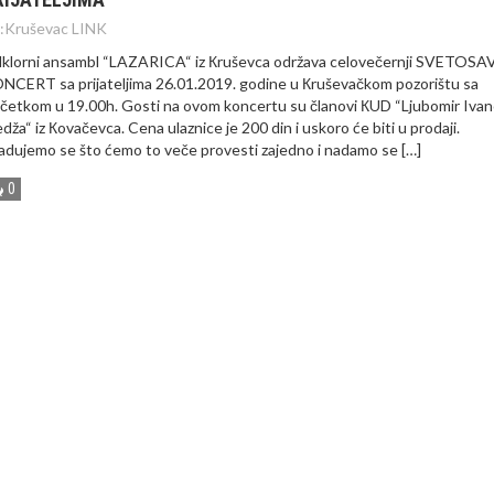
:
Kruševac LINK
lklorni ansambl “LAZARICA“ iz Кruševca održava celovečernji SVETOSA
NCERT sa prijateljima 26.01.2019. godine u Кruševačkom pozorištu sa
četkom u 19.00h. Gosti na ovom koncertu su članovi КUD “Ljubomir Ivan
dža“ iz Кovačevca. Cena ulaznice je 200 din i uskoro će biti u prodaji.
adujemo se što ćemo to veče provesti zajedno i nadamo se […]
0