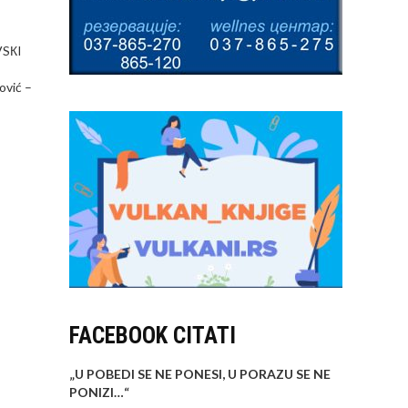
VSКI
ović –
FACEBOOK CITATI
„U POBEDI SE NE PONESI, U PORAZU SE NE
PONIZI…
“