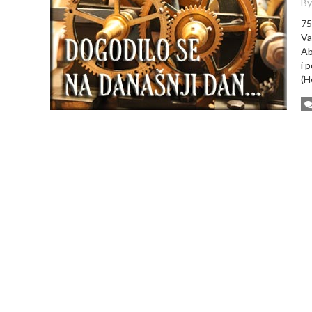
By
75
Va
Ab
i 
(H