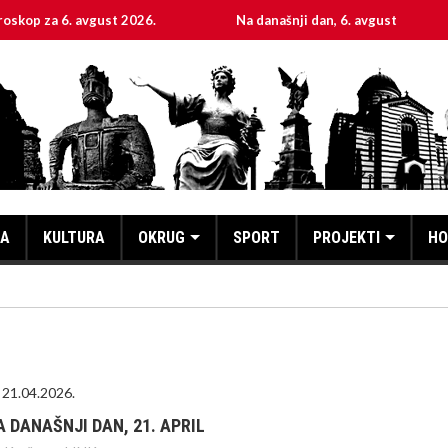
6. avgust 2026.
Na današnji dan, 6. avgust
Svet
KA
KULTURA
OKRUG
SPORT
PROJEKTI
HO
21.04.2026.
A DANAŠNJI DAN, 21. APRIL