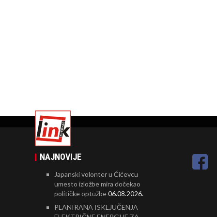
NAJNOVIJE
Japanski volonter u Ćićevcu
umesto izložbe mira dočekao
političke optužbe
06.08.2026.
PLANIRANA ISKLJUČENJA
ELEKTRIČNE ENERGIJE ZA