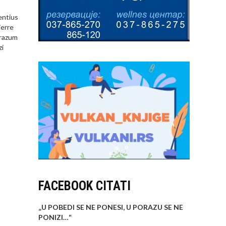
entius
ierre
 razum
zi
FACEBOOK CITATI
„U POBEDI SE NE PONESI, U PORAZU SE NE
PONIZI…
“