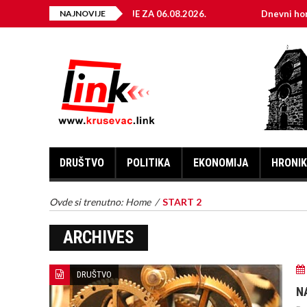
ELEKTRIČNE ENERGIJE ZA 06.08.2026.
NAJNOVIJE
Dnevni horoskop za 
DRUŠTVO
POLITIKA
EKONOMIJA
HRONI
Ovde si trenutno:
Home
/
START 2
ARCHIVES
DRUŠTVO
N