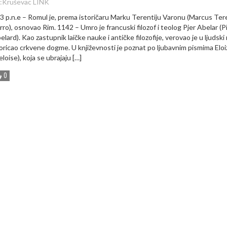
:
Kruševac LINK
3 p.n.e – Romul je, prema istoričaru Marku Terentiju Varonu (Marcus Ter
rro), osnovao Rim. 1142 – Umro je francuski filozof i teolog Pjer Abelar (P
elard). Kao zastupnik laičke nauke i antičke filozofije, verovao je u ljudski
poricao crkvene dogme. U književnosti je poznat po ljubavnim pismima Eloi
eloise), koja se ubrajaju […]
0