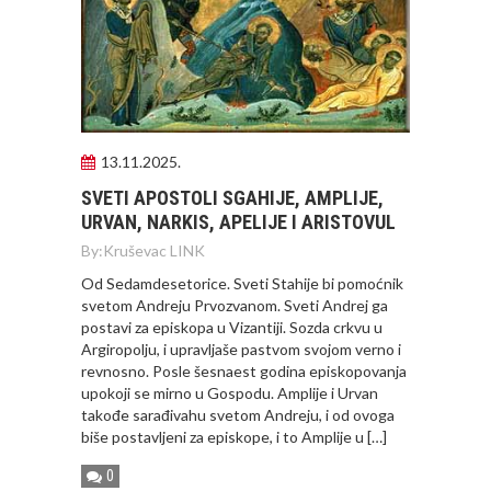
13.11.2025.
SVETI APOSTOLI SGAHIJE, AMPLIJE,
URVAN, NARKIS, APELIJE I ARISTOVUL
By:
Kruševac LINK
Od Sedamdesetorice. Sveti Stahije bi pomoćnik
svetom Andreju Prvozvanom. Sveti Andrej ga
postavi za episkopa u Vizantiji. Sozda crkvu u
Argiropolju, i upravljaše pastvom svojom verno i
revnosno. Posle šesnaest godina episkopovanja
upokoji se mirno u Gospodu. Amplije i Urvan
takođe sarađivahu svetom Andreju, i od ovoga
biše postavljeni za episkope, i to Amplije u […]
0