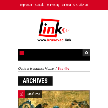
Impresum
Kontakt
Marketing
Linkovi
O Kruševcu
Ovde si trenutno:
Home
/
Sgahije
ARCHIVES
DRUŠTVO