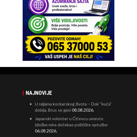
NAJNOVIJE
U raljama kockarskog života – Dok “kuća”
dobija, Brus se gasi
08.08.2026.
Japanski volonter u Ćićevcu umesto
izložbe mira dočekao političke optužbe
06.08.2026.