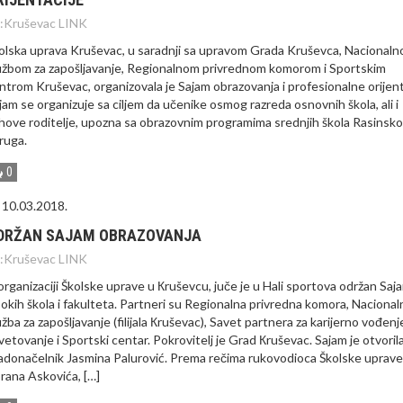
:
Kruševac LINK
olska uprava Kruševac, u saradnji sa upravom Grada Kruševca, Nacional
užbom za zapošljavanje, Regionalnom privrednom komorom i Sportskim
ntrom Kruševac, organizovala je Sajam obrazovanja i profesionalne orijent
jam se organizuje sa ciljem da učenike osmog razreda osnovnih škola, ali i
ihove roditelje, upozna sa obrazovnim programima srednjih škola Rasinsk
ruga.
0
10.03.2018.
DRŽAN SAJAM OBRAZOVANJA
:
Kruševac LINK
organizaciji Školske uprave u Кruševcu, juče je u Hali sportova održan Saj
sokih škola i fakulteta. Partneri su Regionalna privredna komora, Nacional
užba za zapošljavanje (filijala Кruševac), Savet partnera za karijerno vođenje
vetovanje i Sportski centar. Pokrovitelj je Grad Кruševac. Sajam je otvoril
adonačelnik Jasmina Palurović. Prema rečima rukovodioca Školske uprave
rana Askovića, […]