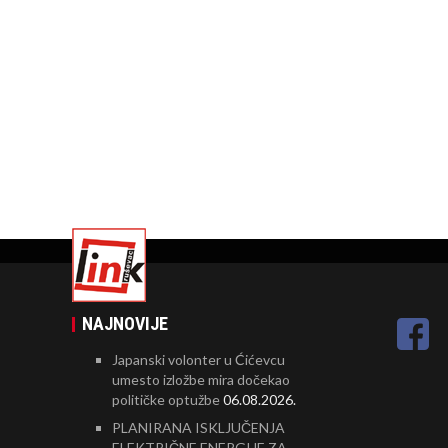
NAJNOVIJE
Japanski volonter u Ćićevcu
umesto izložbe mira dočekao
političke optužbe
06.08.2026.
PLANIRANA ISKLJUČENJA
ELEKTRIČNE ENERGIJE ZA