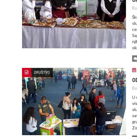
By
Šk
sl
ce
Sa
nj
ok
DRUŠTVO
O
By
U 
vi
sl
sa
gr
Zo