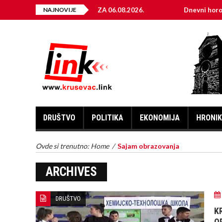
EKTRIČNE ENERGIJE ZA 06.08.2026.
NAJNOVIJE
Dnevni horoskop za 6.
DRUŠTVO
POLITIKA
EKONOMIJA
HRONI
Ovde si trenutno:
Home
/
Sajam obrazovanja
ARCHIVES
DRUŠTVO
K
O