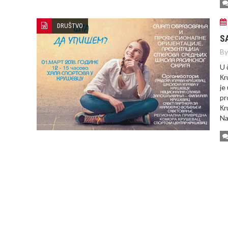
DRUŠTVO
S
By
U 
Кr
je
pr
Кr
Na