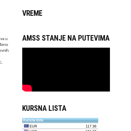
VREME
AMSS STANJE NA PUTEVIMA
ova u
iđeno
ovnih
c,
KURSNA LISTA