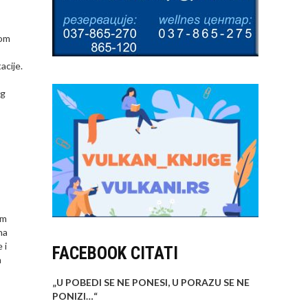
nom
acije.
og
am
na
 i
FACEBOOK CITATI
a
„U POBEDI SE NE PONESI, U PORAZU SE NE
PONIZI…
“