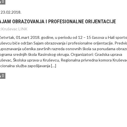
0
23.02.2018.
AJAM OBRAZOVANJA I PROFESIONALNE ORIJENTACIJE
:
Kruševac LINK
četvrtak, 01.mart 2018. godine, u periodu od 12 – 15 časova u Hali sport
uševcu biće održan Sajam obrazovanja i profesionalne orijentacije. Predv
 upoznavanja učenika završnih razreda osnovnih škola sa ponudama obraz
ograma srednjih škola Rasinskog okruga. Organizatori: Gradska uprava
uševac, Školska uprava u Кruševcu, Regionalna privredna komora Кruševa
cionalna služba zapošljavanja […]
0