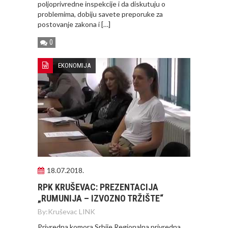
poljoprivredne inspekcije i da diskutuju o
problemima, dobiju savete preporuke za
postovanje zakona i […]
0
EKONOMIJA
18.07.2018.
RPK KRUŠEVAC: PREZENTACIJA
„RUMUNIJA – IZVOZNO TRŽIŠTE“
By:
Kruševac LINK
Privredna komora Srbije Regionalna privredna