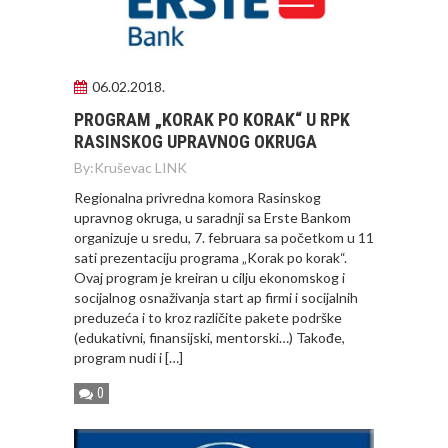
06.02.2018.
PROGRAM „KORAK PO KORAK“ U RPK
RASINSKOG UPRAVNOG OKRUGA
By:
Kruševac LINK
Regionalna privredna komora Rasinskog
upravnog okruga, u saradnji sa Erste Bankom
organizuje u sredu, 7. februara sa početkom u 11
sati prezentaciju programa „Korak po korak“.
Ovaj program je kreiran u cilju ekonomskog i
socijalnog osnaživanja start ap firmi i socijalnih
preduzeća i to kroz različite pakete podrške
(edukativni, finansijski, mentorski…) Takođe,
program nudi i […]
0