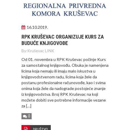
16.10.2019.
RPK KRUŠEVAC ORGANIZUJE KURS ZA
BUDUĆE KNJIGOVOĐE
By:
Kruševac LINK
Od 01. novembra u RPK Kruševac počinje Kurs
za samostalnog knjigovođu. Obuka je namenjena
licima koja nemaju ili imaju malo iskustva u
knjigovodstvenom radu, licima koja žele da
postanu profesionalne računovođe, kao i svima
onima koja žele da nadograde postojeće znanje
iz knjigovodstva. Broj RPK Kruševac na koji
možete dobiti sve potrebne informacije vezane
za […]
0
DRUŠTVO