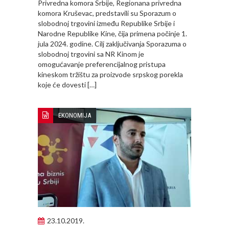
Privredna komora Srbije, Regionana privredna
komora Kruševac, predstavili su Sporazum o
slobodnoj trgovini između Republike Srbije i
Narodne Republike Kine, čija primena počinje 1.
jula 2024. godine. Cilj zaključivanja Sporazuma o
slobodnoj trgovini sa NR Kinom je
omogućavanje preferencijalnog pristupa
kineskom tržištu za proizvode srpskog porekla
koje će dovesti […]
EKONOMIJA
23.10.2019.