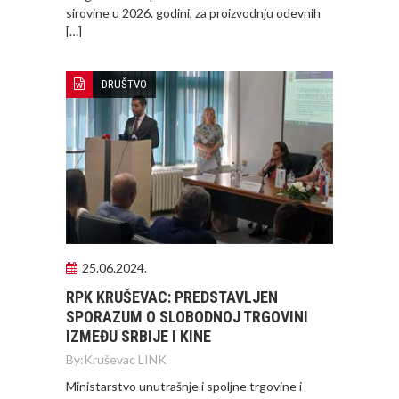
sirovine u 2026. godini, za proizvodnju odevnih
[…]
DRUŠTVO
25.06.2024.
RPK KRUŠEVAC: PREDSTAVLJEN
SPORAZUM O SLOBODNOJ TRGOVINI
IZMEĐU SRBIJE I KINE
By:
Kruševac LINK
Ministarstvo unutrašnje i spoljne trgovine i