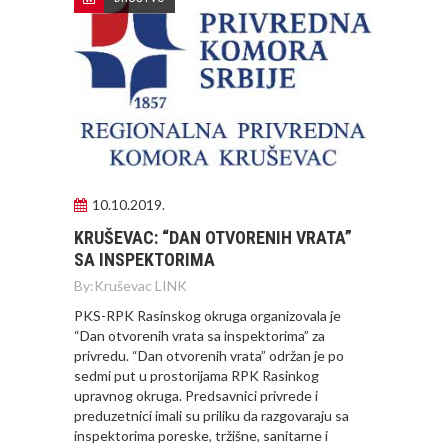
10.10.2019.
KRUŠEVAC: “DAN OTVORENIH VRATA”
SA INSPEKTORIMA
By:
Kruševac LINK
PKS-RPK Rasinskog okruga organizovala je
“Dan otvorenih vrata sa inspektorima” za
privredu. “Dan otvorenih vrata” održan je po
sedmi put u prostorijama RPK Rasinkog
upravnog okruga. Predsavnici privrede i
preduzetnici imali su priliku da razgovaraju sa
inspektorima poreske, tržišne, sanitarne i