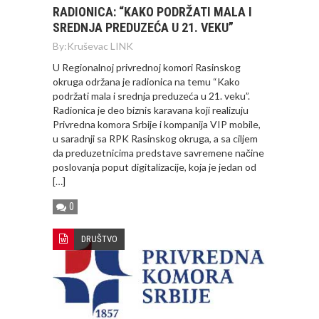
RADIONICA: “KAKO PODRŽATI MALA I
SREDNJA PREDUZEĆA U 21. VEKU”
By:
Kruševac LINK
U Regionalnoj privrednoj komori Rasinskog
okruga održana je radionica na temu “Kako
podržati mala i srednja preduzeća u 21. veku”.
Radionica je deo biznis karavana koji realizuju
Privredna komora Srbije i kompanija VIP mobile,
u saradnji sa RPK Rasinskog okruga, a sa ciljem
da preduzetnicima predstave savremene načine
poslovanja poput digitalizacije, koja je jedan od
[…]
0
DRUŠTVO