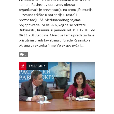
komora Rasinskog upravnog okruga
organizovala je prezentaciju na temu „Rumunija
– izvozno tržište u potencijalu rasta“ i
preznetaciju 23. Međunarodnog sajama
poljoprivrede INDAGRA, koji će se održati u
Bukureštu, Rumuniji u periodu od 31.10.2018. do
04.11.2018.godine. Ove dve teme predstavila je
prisutnim predstavnicima privrede Rasinskoh
okruga direktorka firme Velekspo g-đa […]
0
EKONOMIJA