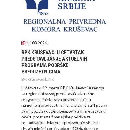
11.03.2026.
RPK KRUŠEVAC: U ČETVRTAK
PREDSTAVLJANJE AKTUELNIH
PROGRAMA PODRŠKE
PREDUZETNICIMA
By:
Kruševac LINK
U četvrtak, 12. marta RPK Kruševac i Agencija
za regionalni razvoj predstaviće aktuelne
programa ministarstva privrede, koji su
namenjeni preduzetnicima. U pitanju su 4 poziva:
Javni poziv za dodelu bespovratnih sredstava u
okviru programa finansijske podrške za
prerađivačku delatnost proizvodnje sireva i
drugih mlečnih proizvoda od 100% domaće